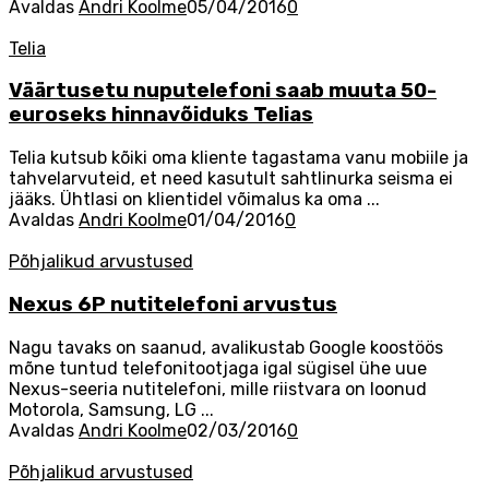
Avaldas
Andri Koolme
05/04/2016
0
Telia
Väärtusetu nuputelefoni saab muuta 50-
euroseks hinnavõiduks Telias
Telia kutsub kõiki oma kliente tagastama vanu mobiile ja
tahvelarvuteid, et need kasutult sahtlinurka seisma ei
jääks. Ühtlasi on klientidel võimalus ka oma ...
Avaldas
Andri Koolme
01/04/2016
0
Põhjalikud arvustused
Nexus 6P nutitelefoni arvustus
Nagu tavaks on saanud, avalikustab Google koostöös
mõne tuntud telefonitootjaga igal sügisel ühe uue
Nexus-seeria nutitelefoni, mille riistvara on loonud
Motorola, Samsung, LG ...
Avaldas
Andri Koolme
02/03/2016
0
Põhjalikud arvustused