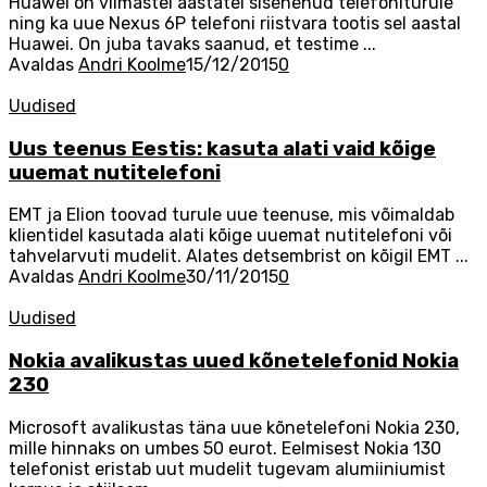
Huawei on viimastel aastatel sisenenud telefoniturule
ning ka uue Nexus 6P telefoni riistvara tootis sel aastal
Huawei. On juba tavaks saanud, et testime ...
Avaldas
Andri Koolme
15/12/2015
0
Uudised
Uus teenus Eestis: kasuta alati vaid kõige
uuemat nutitelefoni
EMT ja Elion toovad turule uue teenuse, mis võimaldab
klientidel kasutada alati kõige uuemat nutitelefoni või
tahvelarvuti mudelit. Alates detsembrist on kõigil EMT ...
Avaldas
Andri Koolme
30/11/2015
0
Uudised
Nokia avalikustas uued kõnetelefonid Nokia
230
Microsoft avalikustas täna uue kõnetelefoni Nokia 230,
mille hinnaks on umbes 50 eurot. Eelmisest Nokia 130
telefonist eristab uut mudelit tugevam alumiiniumist