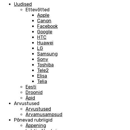
Uudised
Ettevõtted
Apple
Canon
Facebook
Google
HTC
Huawei
LG
Samsung
Sony
Toshiba
Tele2
Elisa
Telia
Eesti
Droonid
Äpid
Arvustused
Arvustused
Arvamusampsud
Põnevad rubriigid
Äppening