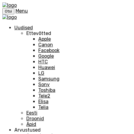
Menu
Otsi
Uudised
Ettevõtted
Apple
Canon
Facebook
Google
HTC
Huawei
LG
Samsung
Sony
Toshiba
Tele2
Elisa
Telia
Eesti
Droonid
Äpid
Arvustused