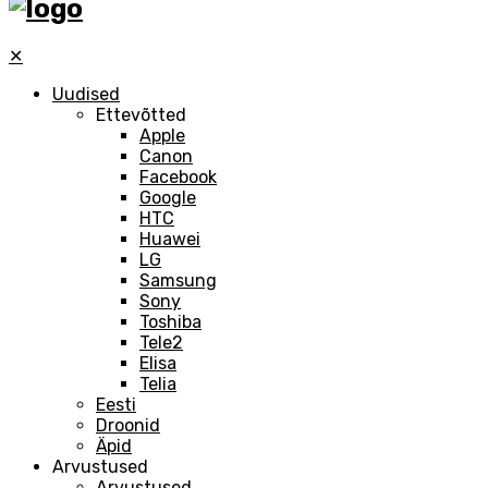
✕
Uudised
Ettevõtted
Apple
Canon
Facebook
Google
HTC
Huawei
LG
Samsung
Sony
Toshiba
Tele2
Elisa
Telia
Eesti
Droonid
Äpid
Arvustused
Arvustused