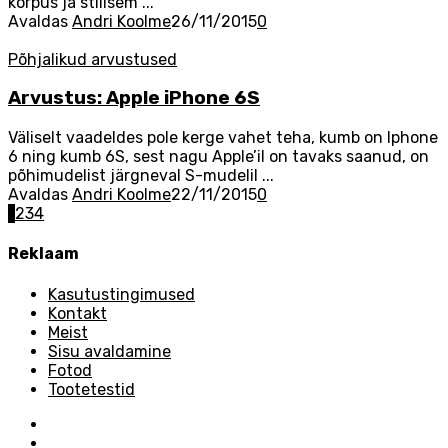
korpus ja stiilsem ...
Avaldas
Andri Koolme
26/11/2015
0
Põhjalikud arvustused
Arvustus: Apple iPhone 6S
Väliselt vaadeldes pole kerge vahet teha, kumb on Iphone
6 ning kumb 6S, sest nagu Apple’il on tavaks saanud, on
põhimudelist järgneval S-mudelil ...
Avaldas
Andri Koolme
22/11/2015
0
Postitused
1
2
3
4
navigation
Reklaam
Kasutustingimused
Kontakt
Meist
Sisu avaldamine
Fotod
Tootetestid