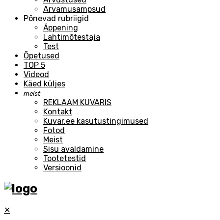
Arvamusampsud
Põnevad rubriigid
Äppening
Lahtimõtestaja
Test
Õpetused
TOP 5
Videod
Käed küljes
meist
REKLAAM KUVARIS
Kontakt
Kuvar.ee kasutustingimused
Fotod
Meist
Sisu avaldamine
Tootetestid
Versioonid
✕