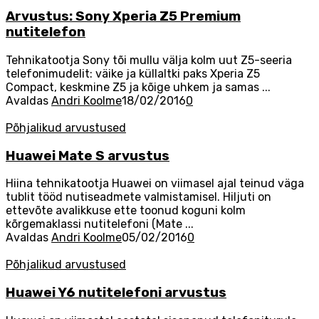
Arvustus: Sony Xperia Z5 Premium
nutitelefon
Tehnikatootja Sony tõi mullu välja kolm uut Z5-seeria
telefonimudelit: väike ja küllaltki paks Xperia Z5
Compact, keskmine Z5 ja kõige uhkem ja samas ...
Avaldas
Andri Koolme
18/02/2016
0
Põhjalikud arvustused
Huawei Mate S arvustus
Hiina tehnikatootja Huawei on viimasel ajal teinud väga
tublit tööd nutiseadmete valmistamisel. Hiljuti on
ettevõte avalikkuse ette toonud koguni kolm
kõrgemaklassi nutitelefoni (Mate ...
Avaldas
Andri Koolme
05/02/2016
0
Põhjalikud arvustused
Huawei Y6 nutitelefoni arvustus