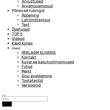
Arvustused
Arvamusampsud
Põnevad rubriigid
Äppening
Lahtimõtestaja
Test
Õpetused
TOP 5
Videod
Käed küljes
meist
REKLAAM KUVARIS
Kontakt
Kuvar.ee kasutustingimused
Fotod
Meist
Sisu avaldamine
Tootetestid
Versioonid
Otsi