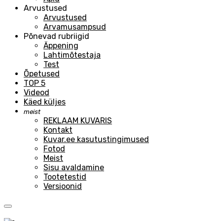
Arvustused
Arvustused
Arvamusampsud
Põnevad rubriigid
Äppening
Lahtimõtestaja
Test
Õpetused
TOP 5
Videod
Käed küljes
meist
REKLAAM KUVARIS
Kontakt
Kuvar.ee kasutustingimused
Fotod
Meist
Sisu avaldamine
Tootetestid
Versioonid