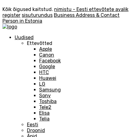
Kõik õigused kaitstud.
nimistu - Eesti ettevõtete avalik
register
sisuturundus
Business Address & Contact
Person in Estonia
Uudised
Ettevõtted
Apple
Canon
Facebook
Google
HTC
Huawei
LG
Samsung
Sony
Toshiba
Tele2
Elisa
Telia
Eesti
Droonid
Äpid