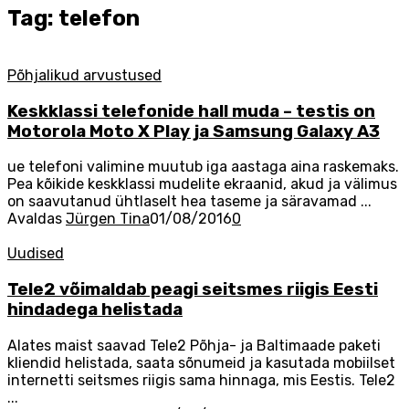
Tag: telefon
Põhjalikud arvustused
Keskklassi telefonide hall muda – testis on
Motorola Moto X Play ja Samsung Galaxy A3
ue telefoni valimine muutub iga aastaga aina raskemaks.
Pea kõikide keskklassi mudelite ekraanid, akud ja välimus
on saavutanud ühtlaselt hea taseme ja säravamad ...
Avaldas
Jürgen Tina
01/08/2016
0
Uudised
Tele2 võimaldab peagi seitsmes riigis Eesti
hindadega helistada
Alates maist saavad Tele2 Põhja- ja Baltimaade paketi
kliendid helistada, saata sõnumeid ja kasutada mobiilset
internetti seitsmes riigis sama hinnaga, mis Eestis. Tele2
...