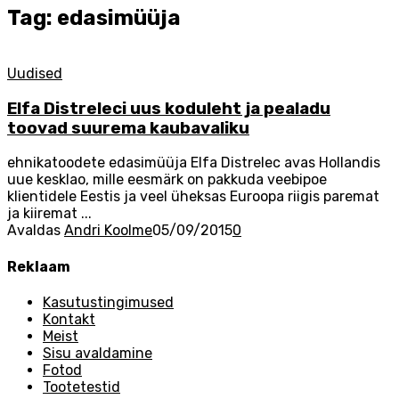
Tag: edasimüüja
Uudised
Elfa Distreleci uus koduleht ja pealadu
toovad suurema kaubavaliku
ehnikatoodete edasimüüja Elfa Distrelec avas Hollandis
uue kesklao, mille eesmärk on pakkuda veebipoe
klientidele Eestis ja veel üheksas Euroopa riigis paremat
ja kiiremat ...
Avaldas
Andri Koolme
05/09/2015
0
Reklaam
Kasutustingimused
Kontakt
Meist
Sisu avaldamine
Fotod
Tootetestid