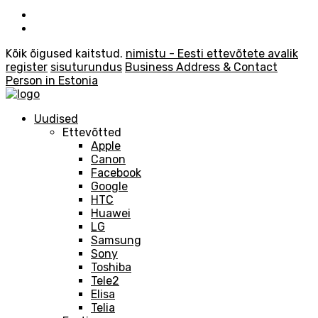
Kõik õigused kaitstud.
nimistu - Eesti ettevõtete avalik
register
sisuturundus
Business Address & Contact
Person in Estonia
Uudised
Ettevõtted
Apple
Canon
Facebook
Google
HTC
Huawei
LG
Samsung
Sony
Toshiba
Tele2
Elisa
Telia