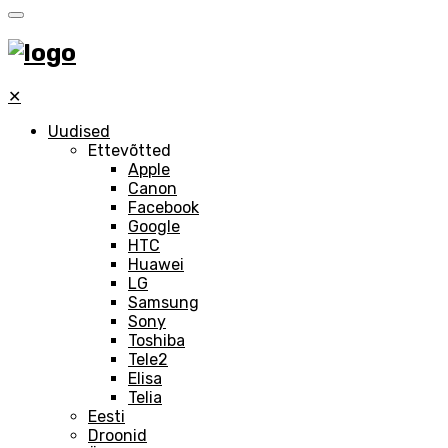
✕
Uudised
Ettevõtted
Apple
Canon
Facebook
Google
HTC
Huawei
LG
Samsung
Sony
Toshiba
Tele2
Elisa
Telia
Eesti
Droonid