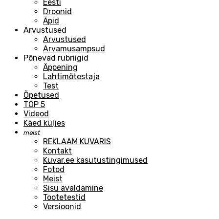
Eesti
Droonid
Äpid
Arvustused
Arvustused
Arvamusampsud
Põnevad rubriigid
Äppening
Lahtimõtestaja
Test
Õpetused
TOP 5
Videod
Käed küljes
meist
REKLAAM KUVARIS
Kontakt
Kuvar.ee kasutustingimused
Fotod
Meist
Sisu avaldamine
Tootetestid
Versioonid