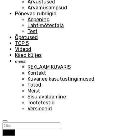
Arvustused
Arvamusampsud
Põnevad rubriigid
Äppening
Lahtimõtestaja
Test
Õpetused
TOP 5
Videod
Käed küljes
meist
REKLAAM KUVARIS
Kontakt
Kuvar.ee kasutustingimused
Fotod
Meist
Sisu avaldamine
Tootetestid
Versioonid
Otsi