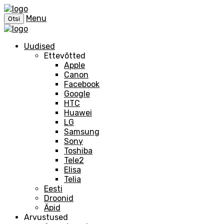
Menu
Otsi
Uudised
Ettevõtted
Apple
Canon
Facebook
Google
HTC
Huawei
LG
Samsung
Sony
Toshiba
Tele2
Elisa
Telia
Eesti
Droonid
Äpid
Arvustused