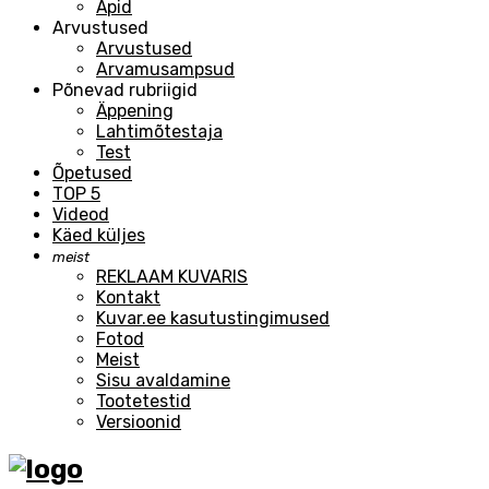
Äpid
Arvustused
Arvustused
Arvamusampsud
Põnevad rubriigid
Äppening
Lahtimõtestaja
Test
Õpetused
TOP 5
Videod
Käed küljes
meist
REKLAAM KUVARIS
Kontakt
Kuvar.ee kasutustingimused
Fotod
Meist
Sisu avaldamine
Tootetestid
Versioonid