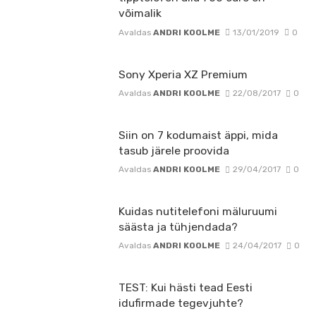
võimalik
Avaldas
ANDRI KOOLME
13/01/2019
0
Sony Xperia XZ Premium
Avaldas
ANDRI KOOLME
22/08/2017
0
Siin on 7 kodumaist äppi, mida
tasub järele proovida
Avaldas
ANDRI KOOLME
29/04/2017
0
Kuidas nutitelefoni mäluruumi
säästa ja tühjendada?
Avaldas
ANDRI KOOLME
24/04/2017
0
TEST: Kui hästi tead Eesti
idufirmade tegevjuhte?