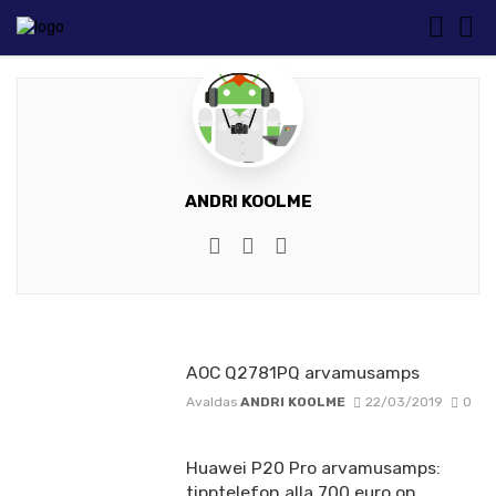
ANDRI KOOLME
Website
Twitter
Facebook
AOC Q2781PQ arvamusamps
Avaldas
ANDRI KOOLME
22/03/2019
0
Huawei P20 Pro arvamusamps:
tipptelefon alla 700 euro on