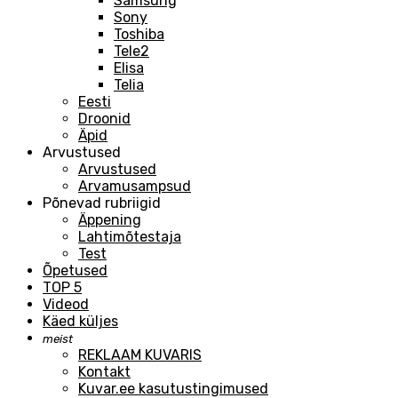
Samsung
Sony
Toshiba
Tele2
Elisa
Telia
Eesti
Droonid
Äpid
Arvustused
Arvustused
Arvamusampsud
Põnevad rubriigid
Äppening
Lahtimõtestaja
Test
Õpetused
TOP 5
Videod
Käed küljes
meist
REKLAAM KUVARIS
Kontakt
Kuvar.ee kasutustingimused