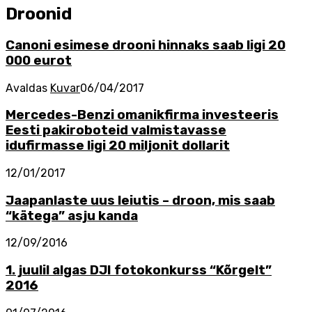
Droonid
Canoni esimese drooni hinnaks saab ligi 20
000 eurot
Avaldas
Kuvar
06/04/2017
Mercedes-Benzi omanikfirma investeeris
Eesti pakiroboteid valmistavasse
idufirmasse ligi 20 miljonit dollarit
12/01/2017
Jaapanlaste uus leiutis – droon, mis saab
“kätega” asju kanda
12/09/2016
1. juulil algas DJI fotokonkurss “Kõrgelt”
2016