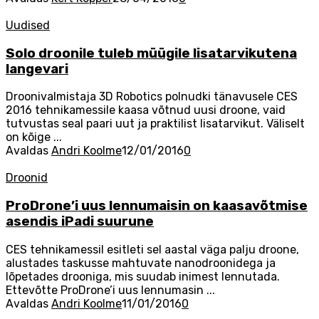
Uudised
Solo droonile tuleb müügile lisatarvikutena
langevari
Droonivalmistaja 3D Robotics polnudki tänavusele CES
2016 tehnikamessile kaasa võtnud uusi droone, vaid
tutvustas seal paari uut ja praktilist lisatarvikut. Väliselt
on kõige ...
Avaldas
Andri Koolme
12/01/2016
0
Droonid
ProDrone’i uus lennumaisin on kaasavõtmise
asendis iPadi suurune
CES tehnikamessil esitleti sel aastal väga palju droone,
alustades taskusse mahtuvate nanodroonidega ja
lõpetades drooniga, mis suudab inimest lennutada.
Ettevõtte ProDrone’i uus lennumasin ...
Avaldas
Andri Koolme
11/01/2016
0