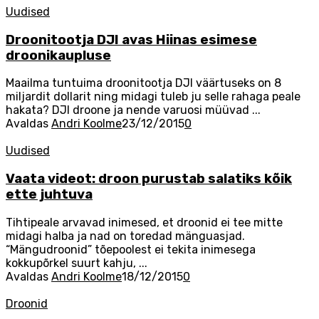
Uudised
Droonitootja DJI avas Hiinas esimese
droonikaupluse
Maailma tuntuima droonitootja DJI väärtuseks on 8
miljardit dollarit ning midagi tuleb ju selle rahaga peale
hakata? DJI droone ja nende varuosi müüvad ...
Avaldas
Andri Koolme
23/12/2015
0
Uudised
Vaata videot: droon purustab salatiks kõik
ette juhtuva
Tihtipeale arvavad inimesed, et droonid ei tee mitte
midagi halba ja nad on toredad mänguasjad.
“Mängudroonid” tõepoolest ei tekita inimesega
kokkupõrkel suurt kahju, ...
Avaldas
Andri Koolme
18/12/2015
0
Droonid