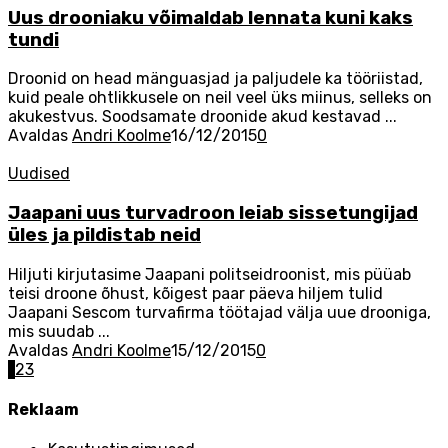
Uus drooniaku võimaldab lennata kuni kaks
tundi
Droonid on head mänguasjad ja paljudele ka tööriistad,
kuid peale ohtlikkusele on neil veel üks miinus, selleks on
akukestvus. Soodsamate droonide akud kestavad ...
Avaldas
Andri Koolme
16/12/2015
0
Uudised
Jaapani uus turvadroon leiab sissetungijad
üles ja pildistab neid
Hiljuti kirjutasime Jaapani politseidroonist, mis püüab
teisi droone õhust, kõigest paar päeva hiljem tulid
Jaapani Sescom turvafirma töötajad välja uue drooniga,
mis suudab ...
Avaldas
Andri Koolme
15/12/2015
0
Postitused
1
2
3
navigation
Reklaam