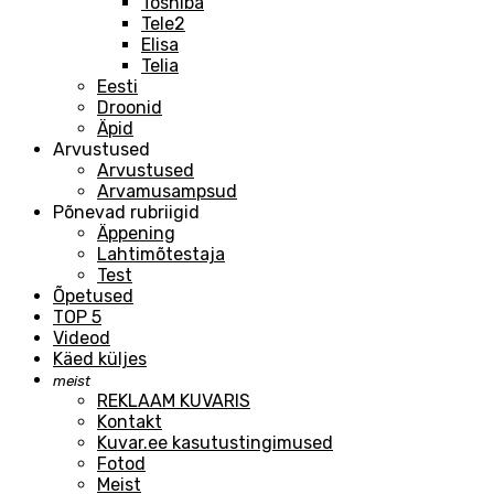
Toshiba
Tele2
Elisa
Telia
Eesti
Droonid
Äpid
Arvustused
Arvustused
Arvamusampsud
Põnevad rubriigid
Äppening
Lahtimõtestaja
Test
Õpetused
TOP 5
Videod
Käed küljes
meist
REKLAAM KUVARIS
Kontakt
Kuvar.ee kasutustingimused
Fotod
Meist