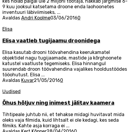
kes hoiab palgal üle 2 miljoni töötaja, hakkab järgmise 6-
9 kuu jooksul katsetama droone enda laohoonetes
inventuuri läbiviimiseks, ...
Avaldas
Andri Koolme
03/06/2016
0
Elisa
Elisa vaatleb tugijaamu droonidega
Elisa kasutab drooni töövahendina keerukamatel
objektidel nagu tugijaamade, mastide ja kõrghoonete
katustel vaatluste tegemiseks. Elisa hinnangul
suurendab droon töövahendina vajalikes hooldustöödes
tööohutust. Elisa ...
Avaldas
Kuvar
21/05/2016
0
Uudised
Õhus hõljuv ning inimest jälitav kaamera
Tihtipeale juhtub nii, et tehakse midagi huvitavat mida
oleks vaja filmida, kuid lihtsalt ei ole kedagi, kes seda
filmiks. Kahte asja korraga ei ...
Avaldas
Kert Kõpper
28/04/2016
0