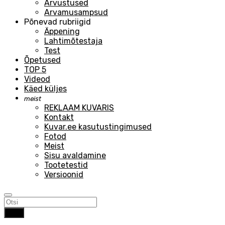
Arvustused
Arvamusampsud
Põnevad rubriigid
Äppening
Lahtimõtestaja
Test
Õpetused
TOP 5
Videod
Käed küljes
meist
REKLAAM KUVARIS
Kontakt
Kuvar.ee kasutustingimused
Fotod
Meist
Sisu avaldamine
Tootetestid
Versioonid
Otsi