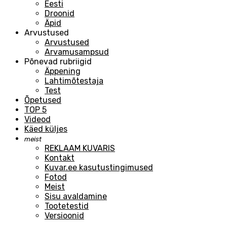
Eesti
Droonid
Äpid
Arvustused
Arvustused
Arvamusampsud
Põnevad rubriigid
Äppening
Lahtimõtestaja
Test
Õpetused
TOP 5
Videod
Käed küljes
meist
REKLAAM KUVARIS
Kontakt
Kuvar.ee kasutustingimused
Fotod
Meist
Sisu avaldamine
Tootetestid
Versioonid