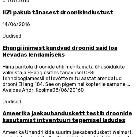
01/07/2016
IIZI pakub tänasest droonikindlustust
14/06/2016
Uudised
Ehangi inimest kandvad droonid said loa
Nevadas lendamiseks
Hiina päritolu droonide ehk mehitamata õhusõidukite
valmistaja EHang esitles tänavusel CESi
tehnoloogiamessil ettevõtte mitu aastat arendatud
drooni EHang 184. See on pigem helikopterile sarnane ...
Avaldas
Andri Koolme
08/06/2016
0
Uudised
Ameerika jaekaubanduskett testib droonide
kasutamist intventuuri tegemisel ladudes
Ameerika Ühendriikide suurim jaekabanduskett Walmart,