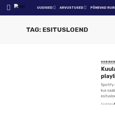
UUDISED
ARVUSTUSED
PÕNEVAD RUBR
TAG: ESITUSLOEND
UUDISE
Kuula
playl
Spotify 
kus saab
esitusloe
Avaldas