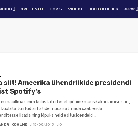
IIGID
ÕPETUSED
TOP 5
VIDEOD
KÄED KÜLJES
MEIST
D
 siit! Ameerika ühendriikide presidendi
ist Spotify’s
on maaillma einim külastatud veebipõhine muusikakuulamise sait,
 kuulata tuntud artistide muusikat, mida saab enda
nditesse lisada ning lõpuks neid esitusloendeid ...
ANDRI KOOLME
15/08/2015
0