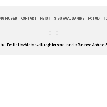
NGIMUSED
KONTAKT
MEIST
SISU AVALDAMINE
FOTOD
T
tu - Eesti ettevõtete avalik register
sisuturundus
Business Address &