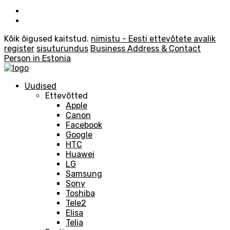
Kõik õigused kaitstud.
nimistu - Eesti ettevõtete avalik
register
sisuturundus
Business Address & Contact
Person in Estonia
Uudised
Ettevõtted
Apple
Canon
Facebook
Google
HTC
Huawei
LG
Samsung
Sony
Toshiba
Tele2
Elisa
Telia