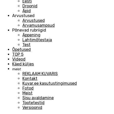
Eesti
Droonid
Äpid
Arvustused
Arvustused
Arvamusampsud
Põnevad rubriigid
Äppening
Lahtimõtestaja
Test
Õpetused
TOP 5
Videod
Käed küljes
meist
REKLAAM KUVARIS
Kontakt
Kuvar.ee kasutustingimused
Fotod
Meist
Sisu avaldamine
Tootetestid
Versioonid