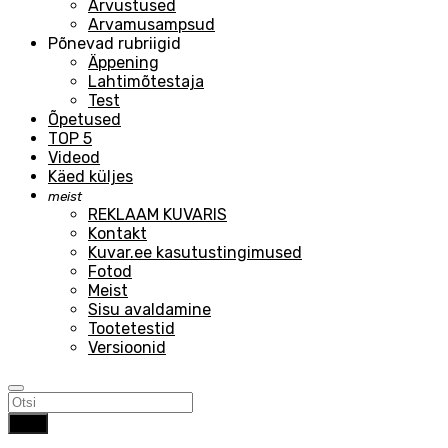
Arvustused
Arvamusampsud
Põnevad rubriigid
Äppening
Lahtimõtestaja
Test
Õpetused
TOP 5
Videod
Käed küljes
meist
REKLAAM KUVARIS
Kontakt
Kuvar.ee kasutustingimused
Fotod
Meist
Sisu avaldamine
Tootetestid
Versioonid
Otsi