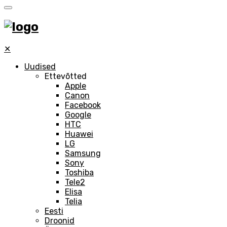
✕
Uudised
Ettevõtted
Apple
Canon
Facebook
Google
HTC
Huawei
LG
Samsung
Sony
Toshiba
Tele2
Elisa
Telia
Eesti
Droonid