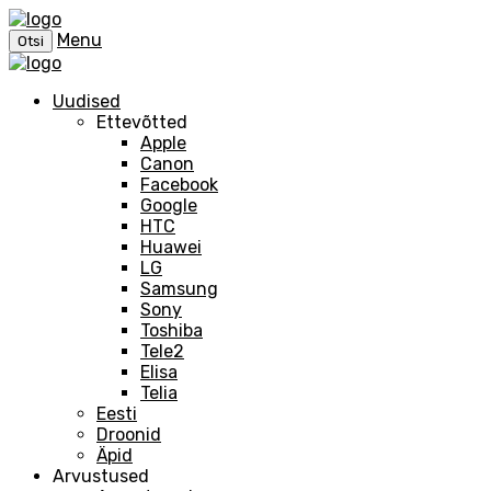
Menu
Otsi
Uudised
Ettevõtted
Apple
Canon
Facebook
Google
HTC
Huawei
LG
Samsung
Sony
Toshiba
Tele2
Elisa
Telia
Eesti
Droonid
Äpid
Arvustused