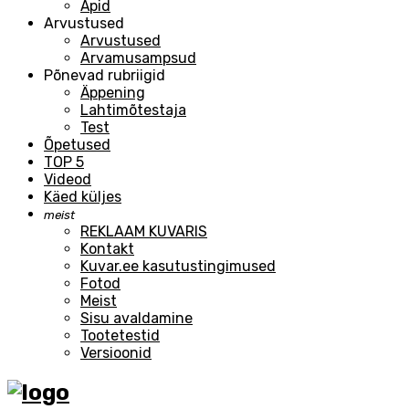
Äpid
Arvustused
Arvustused
Arvamusampsud
Põnevad rubriigid
Äppening
Lahtimõtestaja
Test
Õpetused
TOP 5
Videod
Käed küljes
meist
REKLAAM KUVARIS
Kontakt
Kuvar.ee kasutustingimused
Fotod
Meist
Sisu avaldamine
Tootetestid
Versioonid