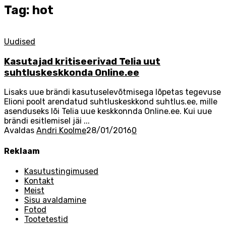
Tag: hot
Uudised
Kasutajad kritiseerivad Telia uut
suhtluskeskkonda Online.ee
Lisaks uue brändi kasutuselevõtmisega lõpetas tegevuse
Elioni poolt arendatud suhtluskeskkond suhtlus.ee, mille
asenduseks lõi Telia uue keskkonnda Online.ee. Kui uue
brändi esitlemisel jäi ...
Avaldas
Andri Koolme
28/01/2016
0
Reklaam
Kasutustingimused
Kontakt
Meist
Sisu avaldamine
Fotod
Tootetestid