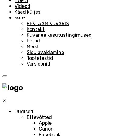
TOP 5
Videod
Käed küljes
meist
REKLAAM KUVARIS
Kontakt
Kuvar.ee kasutustingimused
Fotod
Meist
Sisu avaldamine
Tootetestid
Versioonid
✕
Uudised
Ettevõtted
Apple
Canon
Facebook