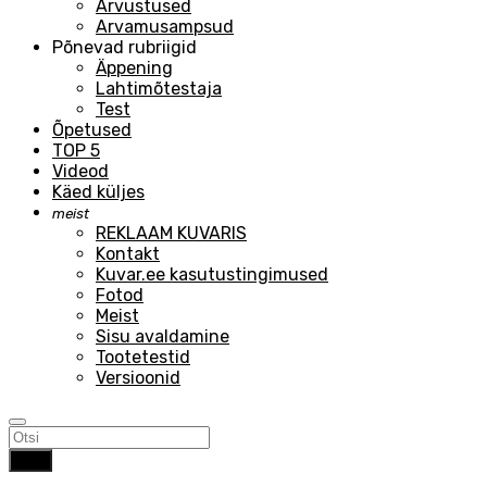
Arvustused
Arvamusampsud
Põnevad rubriigid
Äppening
Lahtimõtestaja
Test
Õpetused
TOP 5
Videod
Käed küljes
meist
REKLAAM KUVARIS
Kontakt
Kuvar.ee kasutustingimused
Fotod
Meist
Sisu avaldamine
Tootetestid
Versioonid
Otsi