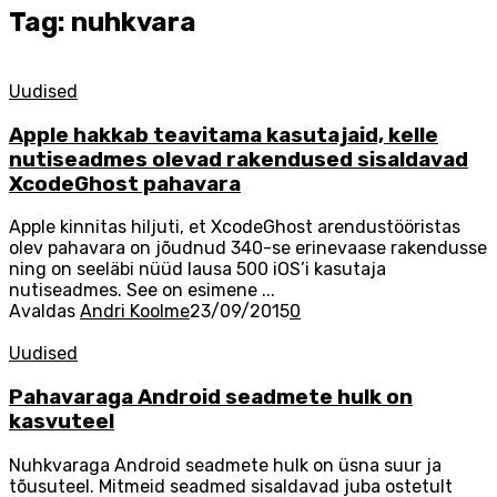
Tag: nuhkvara
Uudised
Apple hakkab teavitama kasutajaid, kelle
nutiseadmes olevad rakendused sisaldavad
XcodeGhost pahavara
Apple kinnitas hiljuti, et XcodeGhost arendustööristas
olev pahavara on jõudnud 340-se erinevaase rakendusse
ning on seeläbi nüüd lausa 500 iOS’i kasutaja
nutiseadmes. See on esimene ...
Avaldas
Andri Koolme
23/09/2015
0
Uudised
Pahavaraga Android seadmete hulk on
kasvuteel
Nuhkvaraga Android seadmete hulk on üsna suur ja
tõusuteel. Mitmeid seadmed sisaldavad juba ostetult