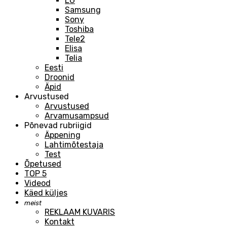
LG
Samsung
Sony
Toshiba
Tele2
Elisa
Telia
Eesti
Droonid
Äpid
Arvustused
Arvustused
Arvamusampsud
Põnevad rubriigid
Äppening
Lahtimõtestaja
Test
Õpetused
TOP 5
Videod
Käed küljes
meist
REKLAAM KUVARIS
Kontakt