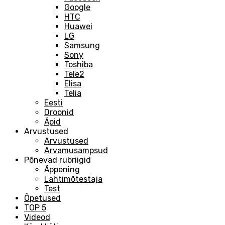
Google
HTC
Huawei
LG
Samsung
Sony
Toshiba
Tele2
Elisa
Telia
Eesti
Droonid
Äpid
Arvustused
Arvustused
Arvamusampsud
Põnevad rubriigid
Äppening
Lahtimõtestaja
Test
Õpetused
TOP 5
Videod