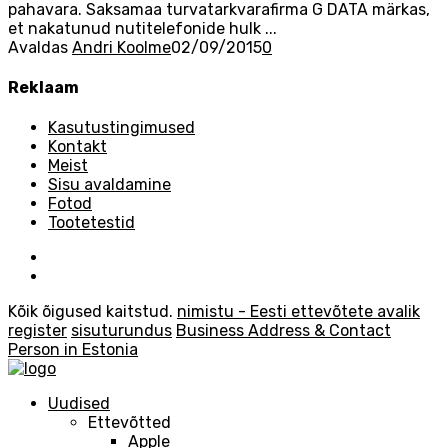
pahavara. Saksamaa turvatarkvarafirma G DATA märkas,
et nakatunud nutitelefonide hulk ...
Avaldas
Andri Koolme
02/09/2015
0
Reklaam
Kasutustingimused
Kontakt
Meist
Sisu avaldamine
Fotod
Tootetestid
Kõik õigused kaitstud.
nimistu - Eesti ettevõtete avalik
register
sisuturundus
Business Address & Contact
Person in Estonia
Uudised
Ettevõtted
Apple