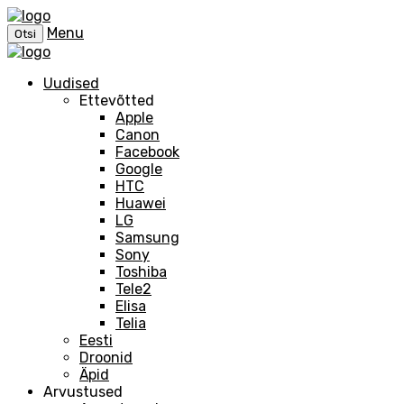
Menu
Otsi
Uudised
Ettevõtted
Apple
Canon
Facebook
Google
HTC
Huawei
LG
Samsung
Sony
Toshiba
Tele2
Elisa
Telia
Eesti
Droonid
Äpid
Arvustused