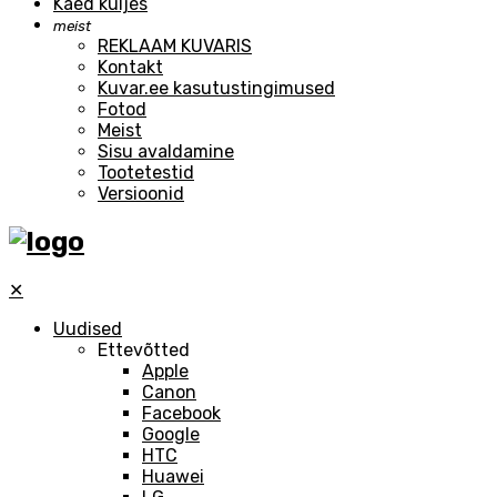
Käed küljes
meist
REKLAAM KUVARIS
Kontakt
Kuvar.ee kasutustingimused
Fotod
Meist
Sisu avaldamine
Tootetestid
Versioonid
✕
Uudised
Ettevõtted
Apple
Canon
Facebook
Google
HTC
Huawei