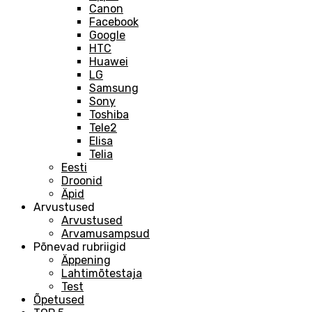
Canon
Facebook
Google
HTC
Huawei
LG
Samsung
Sony
Toshiba
Tele2
Elisa
Telia
Eesti
Droonid
Äpid
Arvustused
Arvustused
Arvamusampsud
Põnevad rubriigid
Äppening
Lahtimõtestaja
Test
Õpetused