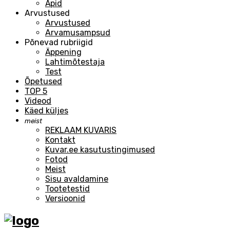
Äpid
Arvustused
Arvustused
Arvamusampsud
Põnevad rubriigid
Äppening
Lahtimõtestaja
Test
Õpetused
TOP 5
Videod
Käed küljes
meist
REKLAAM KUVARIS
Kontakt
Kuvar.ee kasutustingimused
Fotod
Meist
Sisu avaldamine
Tootetestid
Versioonid