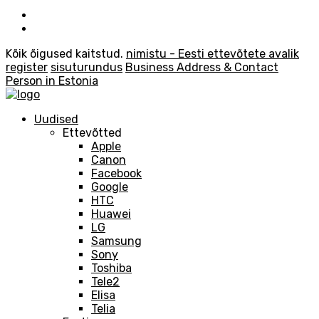
Kõik õigused kaitstud.
nimistu - Eesti ettevõtete avalik
register
sisuturundus
Business Address & Contact
Person in Estonia
Uudised
Ettevõtted
Apple
Canon
Facebook
Google
HTC
Huawei
LG
Samsung
Sony
Toshiba
Tele2
Elisa
Telia