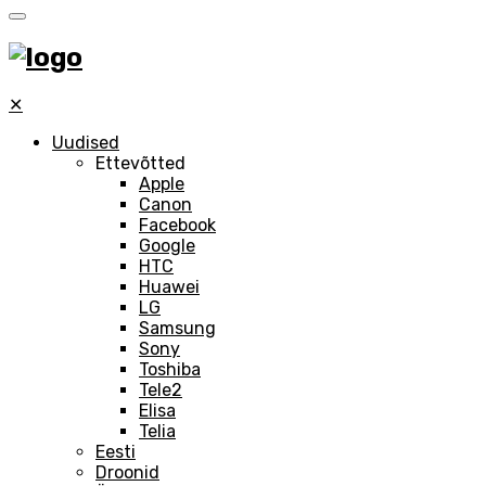
✕
Uudised
Ettevõtted
Apple
Canon
Facebook
Google
HTC
Huawei
LG
Samsung
Sony
Toshiba
Tele2
Elisa
Telia
Eesti
Droonid