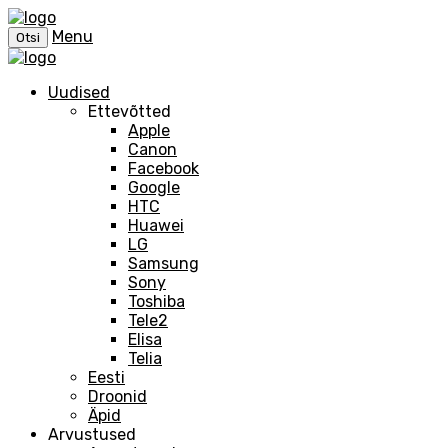
Menu
Otsi
Uudised
Ettevõtted
Apple
Canon
Facebook
Google
HTC
Huawei
LG
Samsung
Sony
Toshiba
Tele2
Elisa
Telia
Eesti
Droonid
Äpid
Arvustused