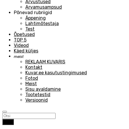
Arvustused
Arvamusampsud
Põnevad rubriigid
Äppening
Lahtimõtestaja
Test
Õpetused
TOP 5
Videod
Käed küljes
meist
REKLAAM KUVARIS
Kontakt
Kuvar.ee kasutustingimused
Fotod
Meist
Sisu avaldamine
Tootetestid
Versioonid
Otsi