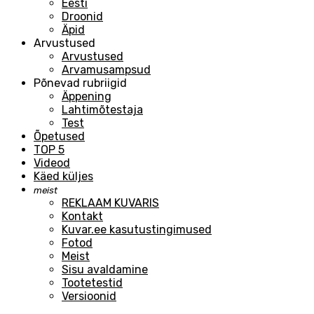
Eesti
Droonid
Äpid
Arvustused
Arvustused
Arvamusampsud
Põnevad rubriigid
Äppening
Lahtimõtestaja
Test
Õpetused
TOP 5
Videod
Käed küljes
meist
REKLAAM KUVARIS
Kontakt
Kuvar.ee kasutustingimused
Fotod
Meist
Sisu avaldamine
Tootetestid
Versioonid