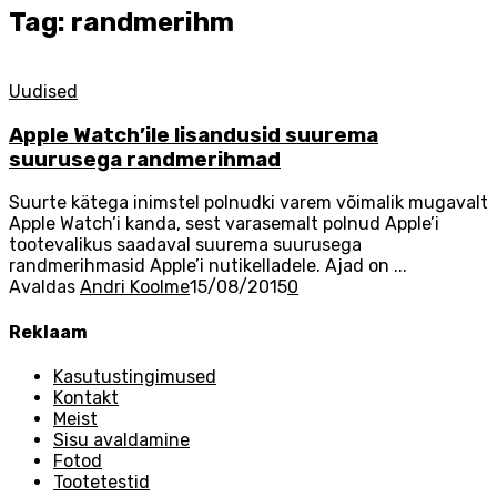
Tag: randmerihm
Uudised
Apple Watch’ile lisandusid suurema
suurusega randmerihmad
Suurte kätega inimstel polnudki varem võimalik mugavalt
Apple Watch’i kanda, sest varasemalt polnud Apple’i
tootevalikus saadaval suurema suurusega
randmerihmasid Apple’i nutikelladele. Ajad on ...
Avaldas
Andri Koolme
15/08/2015
0
Reklaam
Kasutustingimused
Kontakt
Meist
Sisu avaldamine
Fotod
Tootetestid