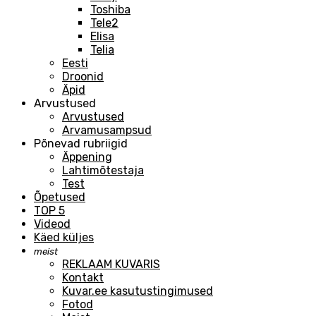
Toshiba
Tele2
Elisa
Telia
Eesti
Droonid
Äpid
Arvustused
Arvustused
Arvamusampsud
Põnevad rubriigid
Äppening
Lahtimõtestaja
Test
Õpetused
TOP 5
Videod
Käed küljes
meist
REKLAAM KUVARIS
Kontakt
Kuvar.ee kasutustingimused
Fotod