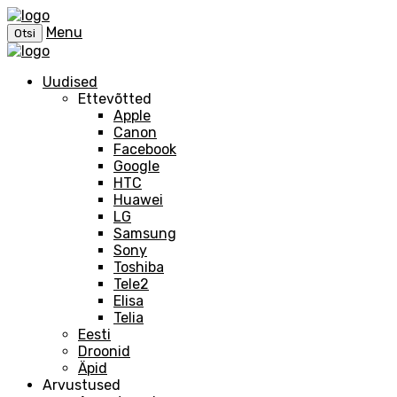
Menu
Otsi
Uudised
Ettevõtted
Apple
Canon
Facebook
Google
HTC
Huawei
LG
Samsung
Sony
Toshiba
Tele2
Elisa
Telia
Eesti
Droonid
Äpid
Arvustused