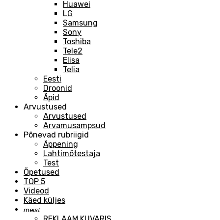
Huawei
LG
Samsung
Sony
Toshiba
Tele2
Elisa
Telia
Eesti
Droonid
Äpid
Arvustused
Arvustused
Arvamusampsud
Põnevad rubriigid
Äppening
Lahtimõtestaja
Test
Õpetused
TOP 5
Videod
Käed küljes
meist
REKLAAM KUVARIS