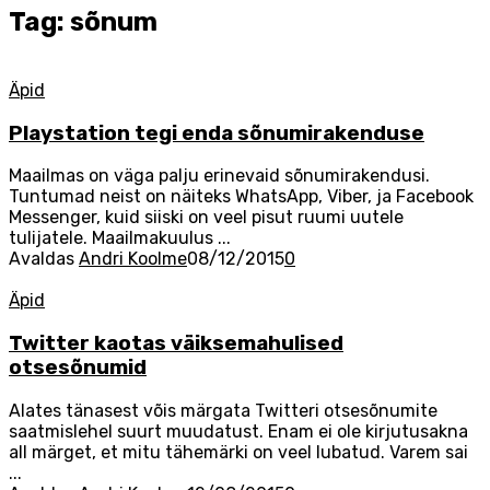
Tag: sõnum
Äpid
Playstation tegi enda sõnumirakenduse
Maailmas on väga palju erinevaid sõnumirakendusi.
Tuntumad neist on näiteks WhatsApp, Viber, ja Facebook
Messenger, kuid siiski on veel pisut ruumi uutele
tulijatele. Maailmakuulus ...
Avaldas
Andri Koolme
08/12/2015
0
Äpid
Twitter kaotas väiksemahulised
otsesõnumid
Alates tänasest võis märgata Twitteri otsesõnumite
saatmislehel suurt muudatust. Enam ei ole kirjutusakna
all märget, et mitu tähemärki on veel lubatud. Varem sai
...