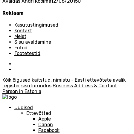
Avaldas
Andri Koolme
12/08/2015
0
Reklaam
Kasutustingimused
Kontakt
Meist
Sisu avaldamine
Fotod
Tootetestid
Kõik õigused kaitstud.
nimistu - Eesti ettevõtete avalik
register
sisuturundus
Business Address & Contact
Person in Estonia
Uudised
Ettevõtted
Apple
Canon
Facebook