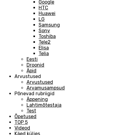
Google
HTC
Huawei
LG
Samsung
Sony
Toshiba
Tele2
Elisa
Telia
Eesti
Droonid
Äpid
Arvustused
Arvustused
Arvamusampsud
Põnevad rubriigid
Äppening
Lahtimõtestaja
Test
Õpetused
TOP 5
Videod
Käed küljes