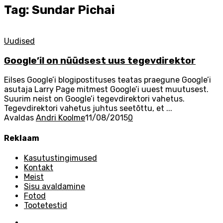
Tag: Sundar Pichai
Uudised
Google’il on nüüdsest uus tegevdirektor
Eilses Google’i blogipostituses teatas praegune Google’i
asutaja Larry Page mitmest Google’i uuest muutusest.
Suurim neist on Google’i tegevdirektori vahetus.
Tegevdirektori vahetus juhtus seetõttu, et ...
Avaldas
Andri Koolme
11/08/2015
0
Reklaam
Kasutustingimused
Kontakt
Meist
Sisu avaldamine
Fotod
Tootetestid