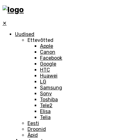
✕
Uudised
Ettevõtted
Apple
Canon
Facebook
Google
HTC
Huawei
LG
Samsung
Sony
Toshiba
Tele2
Elisa
Telia
Eesti
Droonid
Äpid