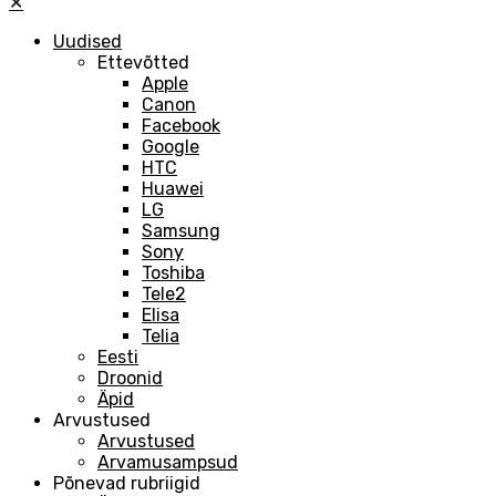
✕
Uudised
Ettevõtted
Apple
Canon
Facebook
Google
HTC
Huawei
LG
Samsung
Sony
Toshiba
Tele2
Elisa
Telia
Eesti
Droonid
Äpid
Arvustused
Arvustused
Arvamusampsud
Põnevad rubriigid