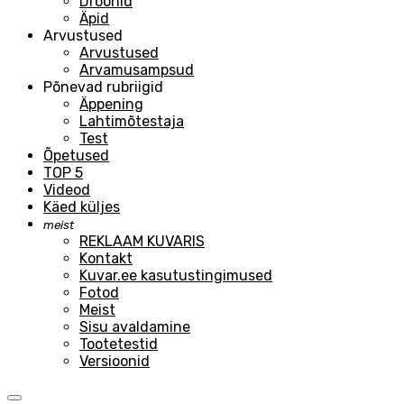
Droonid
Äpid
Arvustused
Arvustused
Arvamusampsud
Põnevad rubriigid
Äppening
Lahtimõtestaja
Test
Õpetused
TOP 5
Videod
Käed küljes
meist
REKLAAM KUVARIS
Kontakt
Kuvar.ee kasutustingimused
Fotod
Meist
Sisu avaldamine
Tootetestid
Versioonid