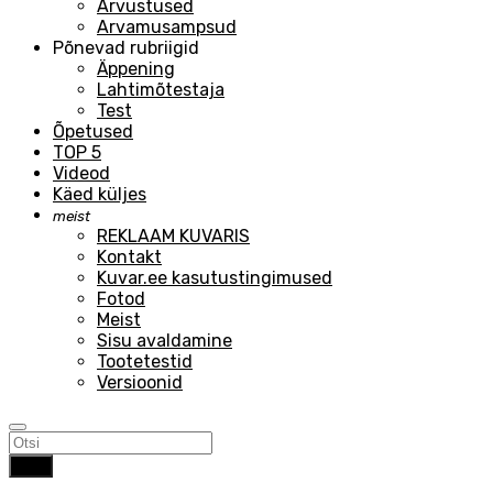
Arvustused
Arvamusampsud
Põnevad rubriigid
Äppening
Lahtimõtestaja
Test
Õpetused
TOP 5
Videod
Käed küljes
meist
REKLAAM KUVARIS
Kontakt
Kuvar.ee kasutustingimused
Fotod
Meist
Sisu avaldamine
Tootetestid
Versioonid
Otsi