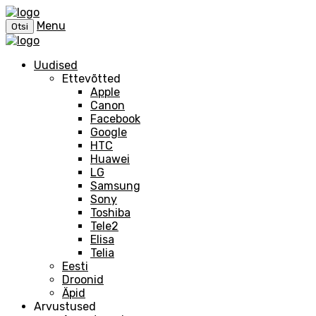
Menu
Otsi
Uudised
Ettevõtted
Apple
Canon
Facebook
Google
HTC
Huawei
LG
Samsung
Sony
Toshiba
Tele2
Elisa
Telia
Eesti
Droonid
Äpid
Arvustused