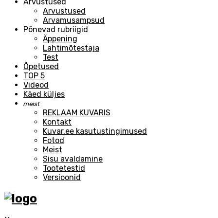
Arvustused
Arvustused
Arvamusampsud
Põnevad rubriigid
Äppening
Lahtimõtestaja
Test
Õpetused
TOP 5
Videod
Käed küljes
meist
REKLAAM KUVARIS
Kontakt
Kuvar.ee kasutustingimused
Fotod
Meist
Sisu avaldamine
Tootetestid
Versioonid