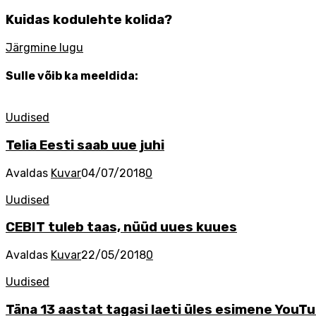
Kuidas kodulehte kolida?
Järgmine lugu
Sulle võib ka meeldida:
Uudised
Telia Eesti saab uue juhi
Avaldas
Kuvar
04/07/2018
0
Uudised
CEBIT tuleb taas, nüüd uues kuues
Avaldas
Kuvar
22/05/2018
0
Uudised
Täna 13 aastat tagasi laeti üles esimene YouTu