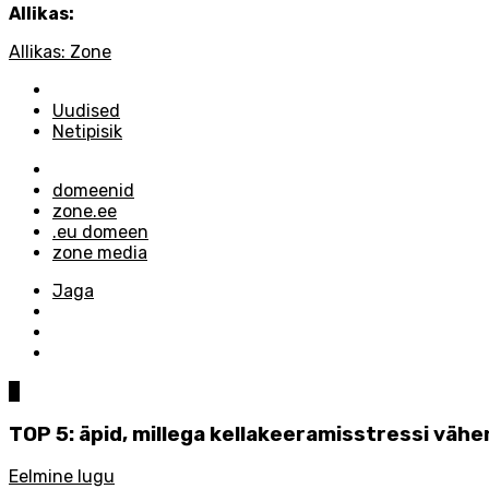
Allikas:
Allikas: Zone
Posted
in
Uudised
Netipisik
Tagged
with
domeenid
zone.ee
.eu domeen
zone media
Jaga
0
TOP 5: äpid, millega kellakeeramisstressi väh
Eelmine lugu