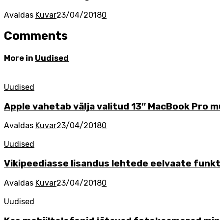
Avaldas
Kuvar
23/04/2018
0
Comments
More in
Uudised
Uudised
Apple vahetab välja valitud 13″ MacBook Pro m
Avaldas
Kuvar
23/04/2018
0
Uudised
Vikipeediasse lisandus lehtede eelvaate funk
Avaldas
Kuvar
23/04/2018
0
Uudised