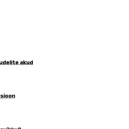
udelite akud
tsioon