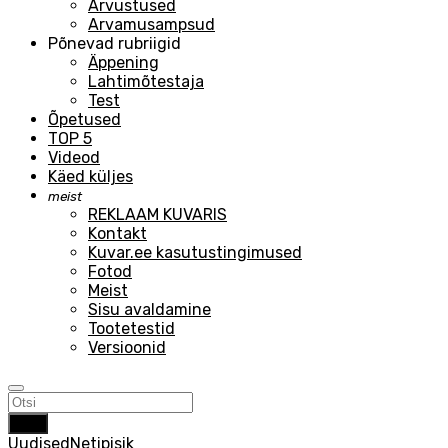
Arvustused
Arvamusampsud
Põnevad rubriigid
Äppening
Lahtimõtestaja
Test
Õpetused
TOP 5
Videod
Käed küljes
meist
REKLAAM KUVARIS
Kontakt
Kuvar.ee kasutustingimused
Fotod
Meist
Sisu avaldamine
Tootetestid
Versioonid
Otsi
Uudised
Netipisik