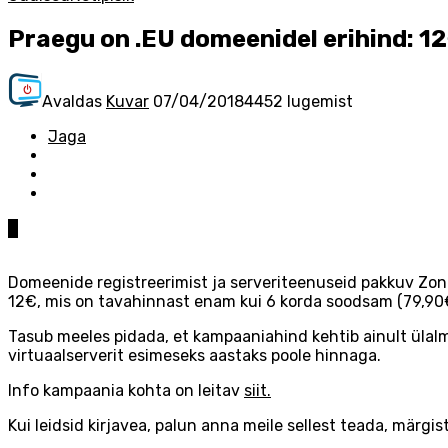
Praegu on .EU domeenidel erihind: 1
Avaldas
Kuvar
07/04/2018
4452 lugemist
Jaga
0
Domeenide registreerimist ja serveriteenuseid pakkuv Zo
12€, mis on tavahinnast enam kui 6 korda soodsam (79,90
Tasub meeles pidada, et kampaaniahind kehtib ainult ülal
virtuaalserverit esimeseks aastaks poole hinnaga.
Info kampaania kohta on leitav
siit.
Kui leidsid kirjavea, palun anna meile sellest teada, märgist