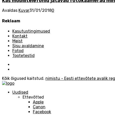
Kas mobiiltelefonid jätavad fotokaamerad mi
Avaldas
Kuvar
31/01/2018
0
Reklaam
Kasutustingimused
Kontakt
Meist
Sisu avaldamine
Fotod
Tootetestid
Kõik õigused kaitstud.
nimistu - Eesti ettevõtete avalik reg
Uudised
Ettevõtted
Apple
Canon
Facebook