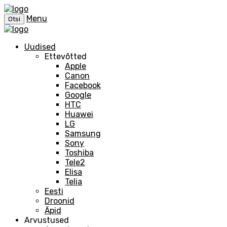
Menu
Otsi
Uudised
Ettevõtted
Apple
Canon
Facebook
Google
HTC
Huawei
LG
Samsung
Sony
Toshiba
Tele2
Elisa
Telia
Eesti
Droonid
Äpid
Arvustused