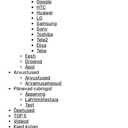
Google
HTC
Huawei
LG
Samsung
Sony
Toshiba
Tele2
Elisa
Telia
Eesti
Droonid
Äpid
Arvustused
Arvustused
Arvamusampsud
Põnevad rubriigid
Äppening
Lahtimõtestaja
Test
Õpetused
TOP 5
Videod
Käed küljes