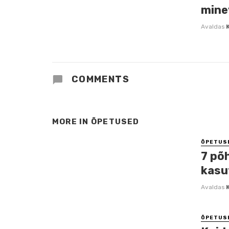
mine
Avaldas
COMMENTS
MORE IN
ÕPETUSED
ÕPETUS
7 põ
kasu
Avaldas
ÕPETUS