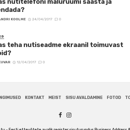
as nutitelefoni mäluruumi säästa ja
endada?
ANDRI KOOLME
24/04/2017
0
ED
as teha nutiseadme ekraanil toimuvast
oid?
KUVAR
12/04/2017
0
NGIMUSED
KONTAKT
MEIST
SISU AVALDAMINE
FOTOD
T
tu - Eesti ettevõtete avalik register
sisuturundus
Business Address &