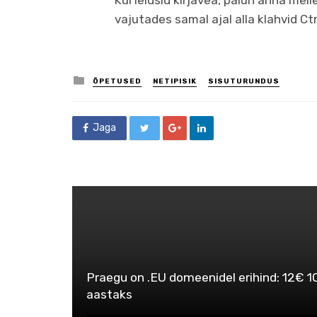
Kui leidsid kirjavea, palun anna meil
vajutades samal ajal alla klahvid Ctrl
Posted
ÕPETUSED
NETIPISIK
SISUTURUNDUS
in
Jaga
Praegu on .EU domeenidel erihind: 12€ 1
aastaks