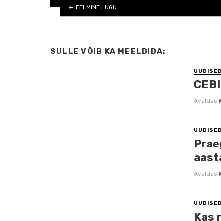
EELMINE LUGU
SULLE VÕIB KA MEELDIDA:
UUDISE
CEBI
Avaldas
UUDISE
Prae
aast
Avaldas
UUDISE
Kas 