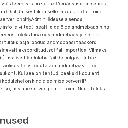
dussüsteem, siis on suure tõenäosusega olemas
i kolida, sest ilma selleta koduleht ei toimi.
serveri phpMyAdmin liidesse sisenda
 info ja viited), sealt leida õige andmebaas ning
rveris tuleks luua uus andmebaas ja sellele
rel tuleks äsja loodud andmebaasi taaskord
evalt eksporditud .sql fail importida. Viimaks
i (tavaliselt kodulehe failide hulgas näiteks
 taolises failis muuta ära andmebaasi nimi,
asukoht. Kui see on tehtud, peakski koduleht
 kodulehel on kindla eelmise serveri IP-
isu, mis uue serveri peal ei toimi. Need tuleks
enused