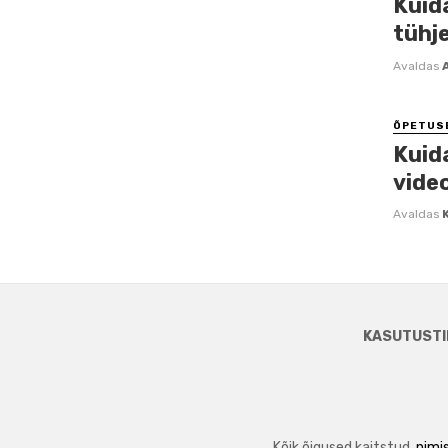
Kuid
tühj
Avaldas
ÕPETUS
Kuid
vide
Avaldas
KASUTUSTI
Kõik õigused kaitstud.
nimis