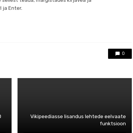
e sellest teada, märgistades kirjavea ja
 ja Enter.
0
0
Vikipeediasse lisandus lehtede eelvaate
funktsioon