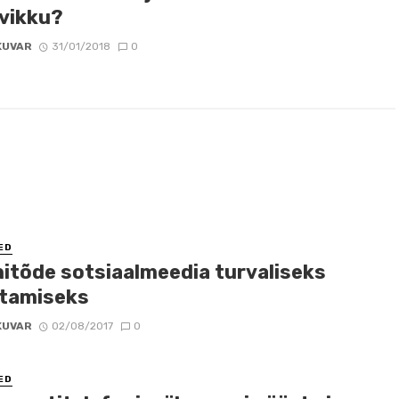
vikku?
KUVAR
31/01/2018
0
ED
hitõde sotsiaalmeedia turvaliseks
tamiseks
KUVAR
02/08/2017
0
ED