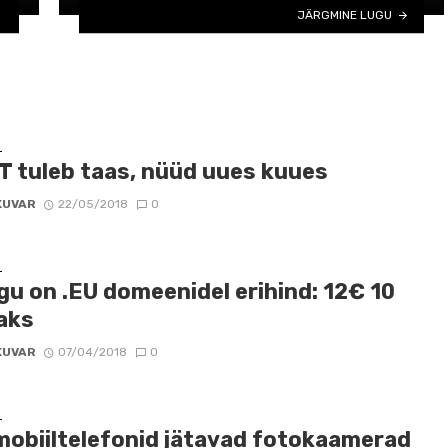
JÄRGMINE LUGU
D
T tuleb taas, nüüd uues kuues
KUVAR
22/05/2018
0
D
gu on .EU domeenidel erihind: 12€ 10
aks
KUVAR
07/04/2018
0
D
mobiiltelefonid jätavad fotokaamerad