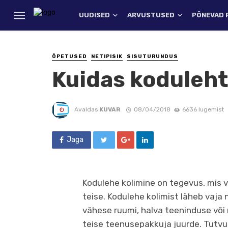
UUDISED
ARVUSTUSED
PÕNEVAD 
ÕPETUSED
NETIPISIK
SISUTURUNDUS
Kuidas koduleht
Avaldas
KUVAR
08/04/2018
6636 lugemist
Jaga
Kodulehe kolimine on tegevus, mis vi
teise. Kodulehe kolimist läheb vaja 
vähese ruumi, halva teeninduse võ
teise teenusepakkuja juurde. Tutvu