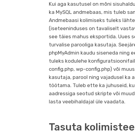
Kui aga kasutusel on mõni sisuhal
ka MySQL andmebaas, mis tuleb samut
Andmebaasi kolimiseks tuleks lähte
(iseteeninduses on tavaliselt vastav
see täies mahus eksportida. Uues se
turvalise parooliga kasutaja. Seejä
phpMyAdmin kaudu siseneda ning eeln
tuleks kodulehe konfiguratsioonifail
config.php, wp-config.php) või muus
kasutaja, parool ning vajadusel ka 
töötama. Tuleb ette ka juhuseid, kui
aadressiga seotud skripte või muud s
lasta veebihaldajal üle vaadata.
Tasuta kolimiste