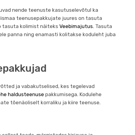
uvad nende teenuste kasutuselevõtul ka
älismaa teenusepakkujate juures on tasuta
b tasuta kolimist näiteks
Veebimajutus
. Tasuta
eele panna ning enamasti kolitakse koduleht juba
epakkujad
võtted ja vabakutselised, kes tegelevad
ehe haldusteenuse
pakkumisega. Kodulehe
ate tõenäoliselt korraliku ja kiire teenuse.