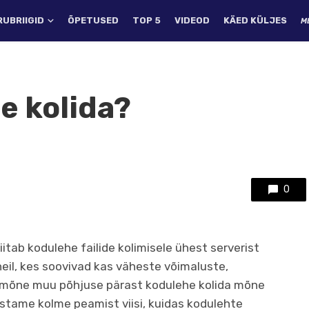
RUBRIIGID
ÕPETUSED
TOP 5
VIDEOD
KÄED KÜLJES
M
e kolida?
0
itab kodulehe failide kolimisele ühest serverist
neil, kes soovivad kas väheste võimaluste,
i mõne muu põhjuse pärast kodulehe kolida mõne
stame kolme peamist viisi, kuidas kodulehte