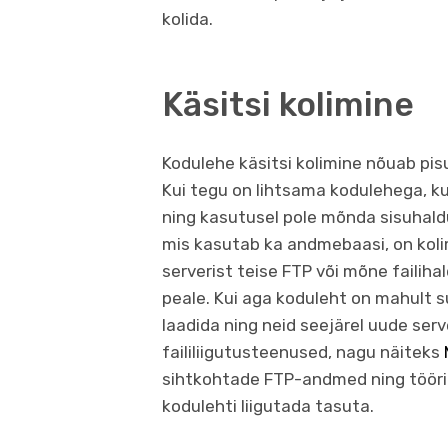
kolida.
Käsitsi kolimine
Kodulehe käsitsi kolimine nõuab pisut
Kui tegu on lihtsama kodulehega, k
ning kasutusel pole mõnda sisuhald
mis kasutab ka andmebaasi, on kolimi
serverist teise FTP või mõne failih
peale. Kui aga koduleht on mahult s
laadida ning neid seejärel uude serve
faililiigutusteenused, nagu näiteks
sihtkohtade FTP-andmed ning tööriist
kodulehti liigutada tasuta.