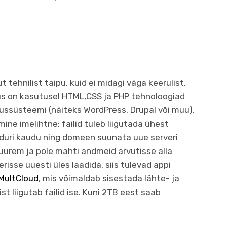
 tehnilist taipu, kuid ei midagi väga keerulist.
us on kasutusel HTML,CSS ja PHP tehnoloogiad
ussüsteemi (näiteks WordPress, Drupal või muu),
ne imelihtne: failid tuleb liigutada ühest
alduri kaudu ning domeen suunata uue serveri
uurem ja pole mahti andmeid arvutisse alla
risse uuesti üles laadida, siis tulevad appi
MultCloud
, mis võimaldab sisestada lähte- ja
 liigutab failid ise. Kuni 2TB eest saab