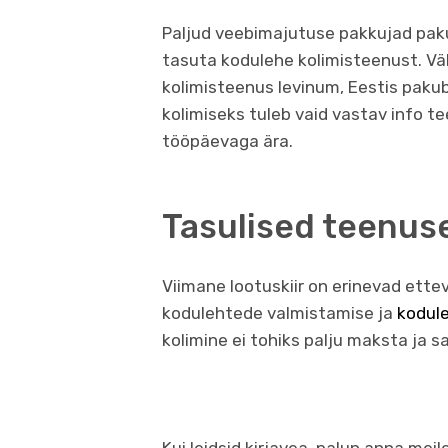
Paljud veebimajutuse pakkujad pak
tasuta kodulehe kolimisteenust. V
kolimisteenus levinum, Eestis paku
kolimiseks tuleb vaid vastav info t
tööpäevaga ära.
Tasulised teenus
Viimane lootuskiir on erinevad ette
kodulehtede valmistamise ja
kodul
kolimine ei tohiks palju maksta ja sa