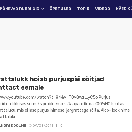
PÕNEVAD RUBRIIGID
ÕPETUSED
TOP 5
VIDEOD
KÄED K
D
attalukk hoiab purjuspäi sõitjad
rattast eemale
/www.youtube.com/watch?t=84&v=T0yQwz_yC5o Purjus
urid on liikluses suureks probleemiks. Jaapani firma KOOWHO leiutas
attaluku, mis ei lase purjus inimesel jargrattaga sõita. Alco- lock nime
attaluku ...
ANDRI KOOLME
09/08/2015
0