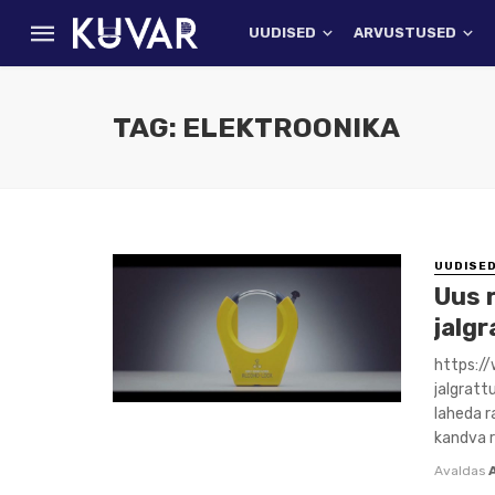
UUDISED
ARVUSTUSED
TAG: ELEKTROONIKA
UUDISE
Uus r
jalg
https:/
jalgratt
laheda r
kandva r
Avaldas