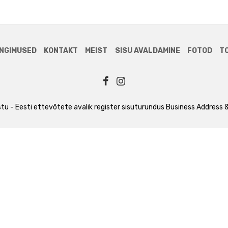
NGIMUSED
KONTAKT
MEIST
SISU AVALDAMINE
FOTOD
T
tu - Eesti ettevõtete avalik register
sisuturundus
Business Address &