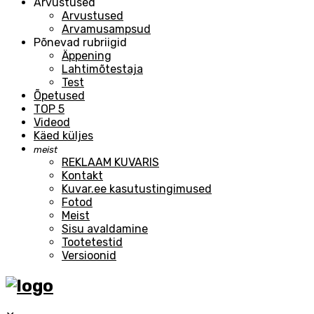
Arvustused
Arvustused
Arvamusampsud
Põnevad rubriigid
Äppening
Lahtimõtestaja
Test
Õpetused
TOP 5
Videod
Käed küljes
meist
REKLAAM KUVARIS
Kontakt
Kuvar.ee kasutustingimused
Fotod
Meist
Sisu avaldamine
Tootetestid
Versioonid