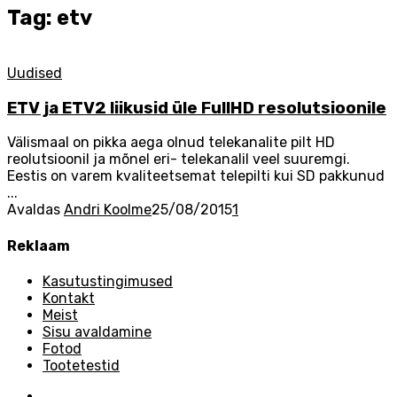
Tag: etv
Uudised
ETV ja ETV2 liikusid üle FullHD resolutsioonile
Välismaal on pikka aega olnud telekanalite pilt HD
reolutsioonil ja mõnel eri- telekanalil veel suuremgi.
Eestis on varem kvaliteetsemat telepilti kui SD pakkunud
...
Avaldas
Andri Koolme
25/08/2015
1
Reklaam
Kasutustingimused
Kontakt
Meist
Sisu avaldamine
Fotod
Tootetestid