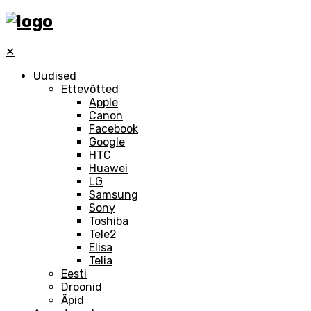
✕
Uudised
Ettevõtted
Apple
Canon
Facebook
Google
HTC
Huawei
LG
Samsung
Sony
Toshiba
Tele2
Elisa
Telia
Eesti
Droonid
Äpid