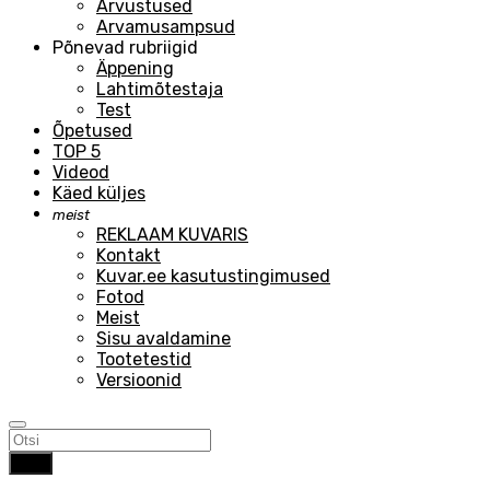
Arvustused
Arvamusampsud
Põnevad rubriigid
Äppening
Lahtimõtestaja
Test
Õpetused
TOP 5
Videod
Käed küljes
meist
REKLAAM KUVARIS
Kontakt
Kuvar.ee kasutustingimused
Fotod
Meist
Sisu avaldamine
Tootetestid
Versioonid
Otsi