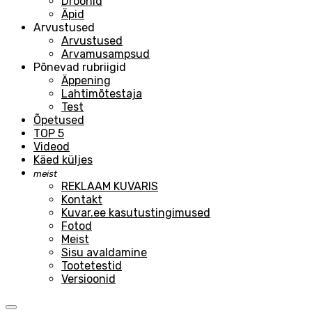
Droonid
Äpid
Arvustused
Arvustused
Arvamusampsud
Põnevad rubriigid
Äppening
Lahtimõtestaja
Test
Õpetused
TOP 5
Videod
Käed küljes
meist
REKLAAM KUVARIS
Kontakt
Kuvar.ee kasutustingimused
Fotod
Meist
Sisu avaldamine
Tootetestid
Versioonid