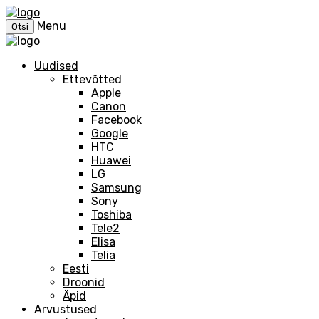
Menu
Otsi
Uudised
Ettevõtted
Apple
Canon
Facebook
Google
HTC
Huawei
LG
Samsung
Sony
Toshiba
Tele2
Elisa
Telia
Eesti
Droonid
Äpid
Arvustused