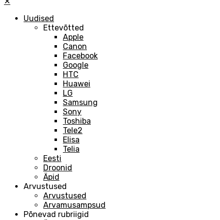
✕
Uudised
Ettevõtted
Apple
Canon
Facebook
Google
HTC
Huawei
LG
Samsung
Sony
Toshiba
Tele2
Elisa
Telia
Eesti
Droonid
Äpid
Arvustused
Arvustused
Arvamusampsud
Põnevad rubriigid