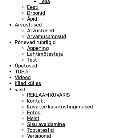
Telia
Eesti
Droonid
Äpid
Arvustused
Arvustused
Arvamusampsud
Põnevad rubriigid
Äppening
Lahtimõtestaja
Test
Õpetused
TOP 5
Videod
Käed küljes
meist
REKLAAM KUVARIS
Kontakt
Kuvar.ee kasutustingimused
Fotod
Meist
Sisu avaldamine
Tootetestid
Versioonid