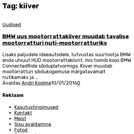
Tag: kiiver
Uudised
BMW uus mootorrattakiiver muudab tavalise
mootorratturi nuti-mootorratturiks
Lisaks paljudele ideeautodele, tutvustas suurtootja BMW
enda uhiuut HUD mootorrattakiivrit, mis toimib koos BMW
ConnectedRide sõiduplatvormiga. Kiiver muudab
mootorratturi sõidukogemuse märgatavamalt
nutikamaks ja ...
Avaldas
Andri Koolme
10/01/2016
0
Reklaam
Kasutustingimused
Kontakt
Meist
Sisu avaldamine
Fotod