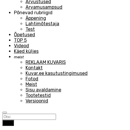
Arvustused
Arvamusampsud
Põnevad rubriigid
Äppening
Lahtimõtestaja
Test
Õpetused
TOP 5
Videod
Käed küljes
meist
REKLAAM KUVARIS
Kontakt
Kuvar.ee kasutustingimused
Fotod
Meist
Sisu avaldamine
Tootetestid
Versioonid
Otsi