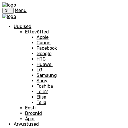
Menu
Otsi
Uudised
Ettevõtted
Apple
Canon
Facebook
Google
HTC
Huawei
LG
Samsung
Sony
Toshiba
Tele2
Elisa
Telia
Eesti
Droonid
Äpid
Arvustused