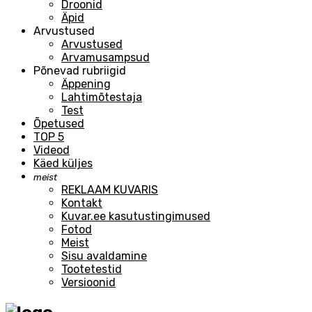
Droonid
Äpid
Arvustused
Arvustused
Arvamusampsud
Põnevad rubriigid
Äppening
Lahtimõtestaja
Test
Õpetused
TOP 5
Videod
Käed küljes
meist
REKLAAM KUVARIS
Kontakt
Kuvar.ee kasutustingimused
Fotod
Meist
Sisu avaldamine
Tootetestid
Versioonid