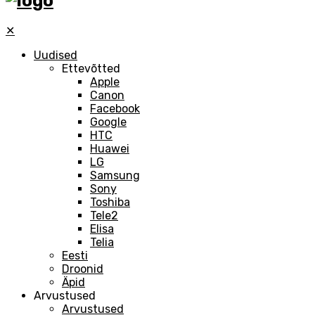
✕
Uudised
Ettevõtted
Apple
Canon
Facebook
Google
HTC
Huawei
LG
Samsung
Sony
Toshiba
Tele2
Elisa
Telia
Eesti
Droonid
Äpid
Arvustused
Arvustused