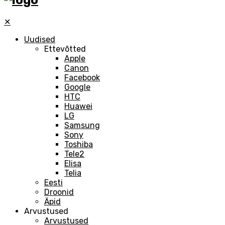
✕
Uudised
Ettevõtted
Apple
Canon
Facebook
Google
HTC
Huawei
LG
Samsung
Sony
Toshiba
Tele2
Elisa
Telia
Eesti
Droonid
Äpid
Arvustused
Arvustused