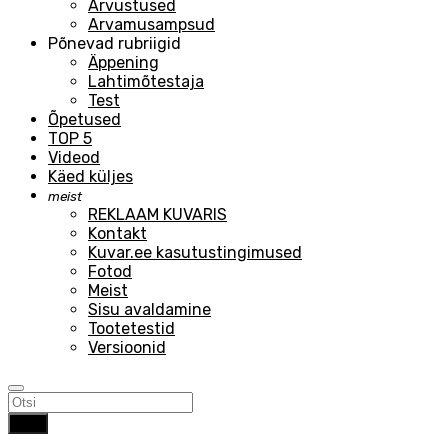
Arvustused
Arvamusampsud
Põnevad rubriigid
Äppening
Lahtimõtestaja
Test
Õpetused
TOP 5
Videod
Käed küljes
meist
REKLAAM KUVARIS
Kontakt
Kuvar.ee kasutustingimused
Fotod
Meist
Sisu avaldamine
Tootetestid
Versioonid
Otsi