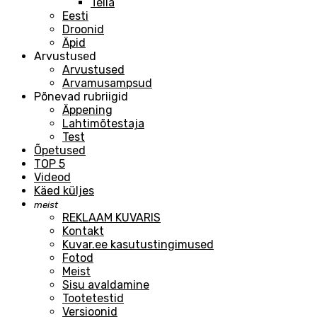
Telia
Eesti
Droonid
Äpid
Arvustused
Arvustused
Arvamusampsud
Põnevad rubriigid
Äppening
Lahtimõtestaja
Test
Õpetused
TOP 5
Videod
Käed küljes
meist
REKLAAM KUVARIS
Kontakt
Kuvar.ee kasutustingimused
Fotod
Meist
Sisu avaldamine
Tootetestid
Versioonid