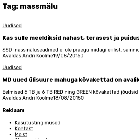
Tag: massmälu
Uudised
Kas sulle meeldiksid nahast, terasest ja pu
SSD massmäluseadmed ei ole praegu midagi erilist, sammuti 
Avaldas
Andri Koolme
19/08/2015
0
Uudised
WD uued ülisuure mahuga kõvakettad on avali
Eelmised 5 TB ja 6 TB RED ning GREEN kõvakettad jõudsid m
Avaldas
Andri Koolme
18/08/2015
0
Reklaam
Kasutustingimused
Kontakt
Meist