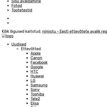
Sisu avaldamine
Fotod
Tootetestid
Kõik õigused kaitstud.
nimistu - Eesti ettevõtete avalik reg
Uudised
Ettevõtted
Apple
Canon
Facebook
Google
HTC
Huawei
LG
Samsung
Sony
Toshiba
Tele2
Elisa