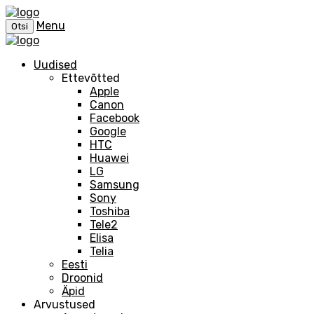
Menu
Otsi
Uudised
Ettevõtted
Apple
Canon
Facebook
Google
HTC
Huawei
LG
Samsung
Sony
Toshiba
Tele2
Elisa
Telia
Eesti
Droonid
Äpid
Arvustused