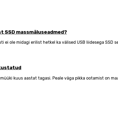
idust SSD massmäluseadmed?
ei ole midagi erilist hetkel ka välised USB liidesega SSD se
kustatud
üüki kuus aastat tagasi. Peale väga pikka ootamist on maai