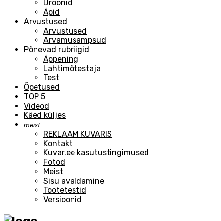
Droonid
Äpid
Arvustused
Arvustused
Arvamusampsud
Põnevad rubriigid
Äppening
Lahtimõtestaja
Test
Õpetused
TOP 5
Videod
Käed küljes
meist
REKLAAM KUVARIS
Kontakt
Kuvar.ee kasutustingimused
Fotod
Meist
Sisu avaldamine
Tootetestid
Versioonid