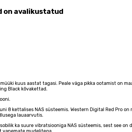
 on avalikustatud
müüki kuus aastat tagasi. Peale väga pikka ootamist on ma
ing Black kõvakettad.
ooni.
ni 8 kettalises NAS süsteemis. Western Digital Red Pro on
lusega lauaarvutis.
obilik ka suure vibratsiooniga NAS süsteemis, sest see on d
lt vanemate mudelitega.