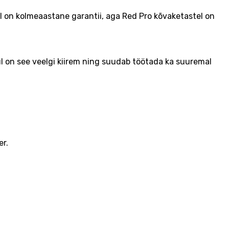
tel on kolmeaastane garantii, aga Red Pro kõvaketastel on
 on see veelgi kiirem ning suudab töötada ka suuremal
er.