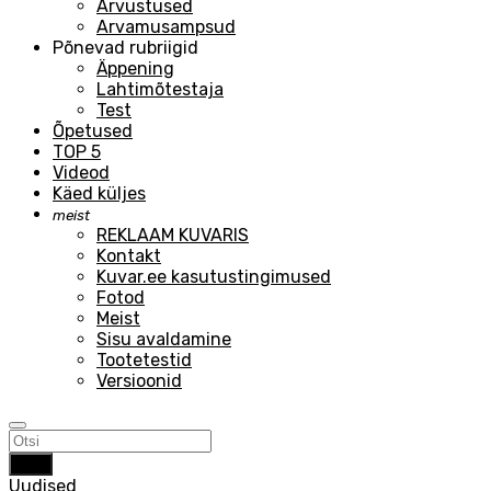
Arvustused
Arvamusampsud
Põnevad rubriigid
Äppening
Lahtimõtestaja
Test
Õpetused
TOP 5
Videod
Käed küljes
meist
REKLAAM KUVARIS
Kontakt
Kuvar.ee kasutustingimused
Fotod
Meist
Sisu avaldamine
Tootetestid
Versioonid
Otsi
Uudised