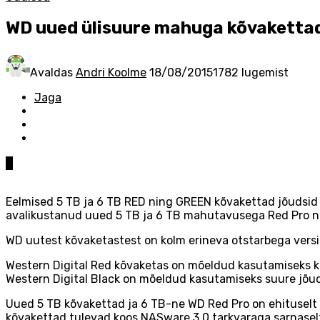
WD uued ülisuure mahuga kõvakettad
Avaldas
Andri Koolme
18/08/2015
1782 lugemist
Jaga
0
Eelmised 5 TB ja 6 TB RED ning GREEN kõvakettad jõudsid 
avalikustanud uued 5 TB ja 6 TB mahutavusega Red Pro n
WD uutest kõvaketastest on kolm erineva otstarbega versi
Western Digital Red kõvaketas on mõeldud kasutamiseks ku
Western Digital Black on mõeldud kasutamiseks suure jõud
Uued 5 TB kõvakettad ja 6 TB-ne WD Red Pro on ehituselt s
kõvakettad tulevad koos NASware 3.0 tarkvaraga sarnase