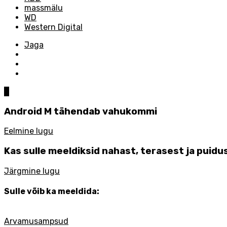
massmälu
WD
Western Digital
Jaga
0
Android M tähendab vahukommi
Eelmine lugu
Kas sulle meeldiksid nahast, terasest ja pu
Järgmine lugu
Sulle võib ka meeldida:
Arvamusampsud