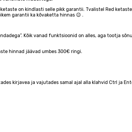
etaste on kindlasti selle pikk garantii. Tvalistel Red ketas
ikem garantii ka kõvaketta hinnas 😉 .
dega”. Kõik vanad funktsioonid on alles, aga tootja sõnul
taste hinnad jäävad umbes 300€ ringi.
ades kirjavea ja vajutades samal ajal alla klahvid Ctrl ja Ent