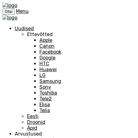
Menu
Otsi
Uudised
Ettevõtted
Apple
Canon
Facebook
Google
HTC
Huawei
LG
Samsung
Sony
Toshiba
Tele2
Elisa
Telia
Eesti
Droonid
Äpid
Arvustused