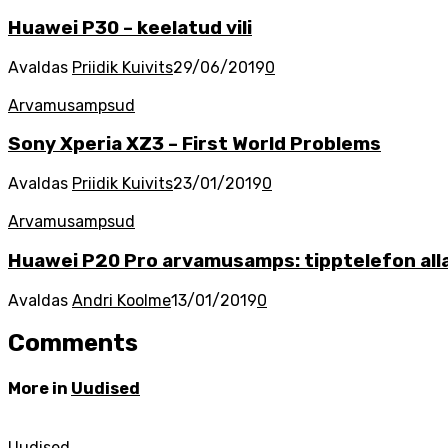
Huawei P30 – keelatud vili
Avaldas
Priidik Kuivits
29/06/2019
0
Arvamusampsud
Sony Xperia XZ3 – First World Problems
Avaldas
Priidik Kuivits
23/01/2019
0
Arvamusampsud
Huawei P20 Pro arvamusamps: tipptelefon alla
Avaldas
Andri Koolme
13/01/2019
0
Comments
More in
Uudised
Uudised