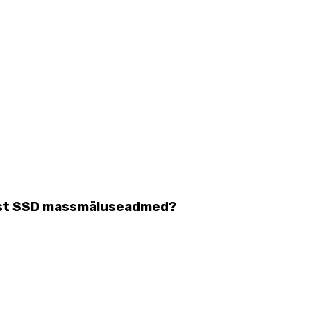
idust SSD massmäluseadmed?