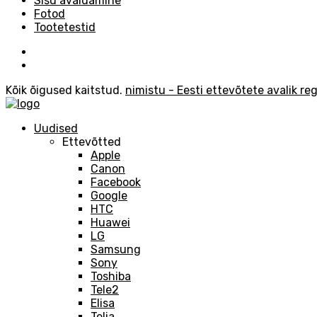
Sisu avaldamine
Fotod
Tootetestid
Kõik õigused kaitstud.
nimistu - Eesti ettevõtete avalik reg
Uudised
Ettevõtted
Apple
Canon
Facebook
Google
HTC
Huawei
LG
Samsung
Sony
Toshiba
Tele2
Elisa
Telia