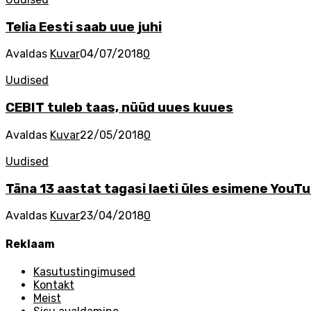
Telia Eesti saab uue juhi
Avaldas
Kuvar
04/07/2018
0
Uudised
CEBIT tuleb taas, nüüd uues kuues
Avaldas
Kuvar
22/05/2018
0
Uudised
Täna 13 aastat tagasi laeti üles esimene YouTu
Avaldas
Kuvar
23/04/2018
0
Reklaam
Kasutustingimused
Kontakt
Meist