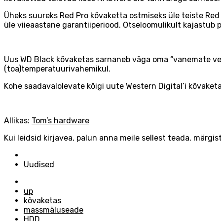
Üheks suureks Red Pro kõvaketta ostmiseks üle teiste Red k
üle viieaastane garantiiperiood. Otseloomulikult kajastub p
Uus WD Black kõvaketas sarnaneb väga oma “vanemate venda
(toa)temperatuurivahemikul.
Kohe saadavalolevate kõigi uute Western Digital’i kõvake
Allikas:
Tom’s hardware
Kui leidsid kirjavea, palun anna meile sellest teada, märgist
Posted
in
Uudised
Tagged
with
up
kõvaketas
massmäluseade
HDD