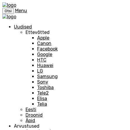
Menu
Otsi
Uudised
Ettevõtted
Apple
Canon
Facebook
Google
HTC
Huawei
LG
Samsung
Sony
Toshiba
Tele2
Elisa
Telia
Eesti
Droonid
Äpid
Arvustused