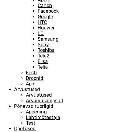
Canon
Facebook
Google
HTC
Huawei
LG
Samsung
Sony
Toshiba
Tele2
Elisa
Telia
Eesti
Droonid
Äpid
Arvustused
Arvustused
Arvamusampsud
Põnevad rubriigid
Äppening
Lahtimõtestaja
Test
Õpetused