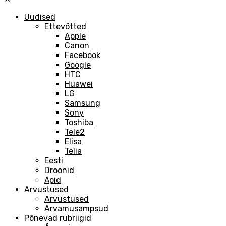
Uudised
Ettevõtted
Apple
Canon
Facebook
Google
HTC
Huawei
LG
Samsung
Sony
Toshiba
Tele2
Elisa
Telia
Eesti
Droonid
Äpid
Arvustused
Arvustused
Arvamusampsud
Põnevad rubriigid