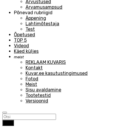
Arvustused
Arvamusampsud
Põnevad rubriigid
Äppening
Lahtimõtestaja
Test
Õpetused
TOP 5
Videod
Käed küljes
meist
REKLAAM KUVARIS
Kontakt
Kuvar.ee kasutustingimused
Fotod
Meist
Sisu avaldamine
Tootetestid
Versioonid
Otsi