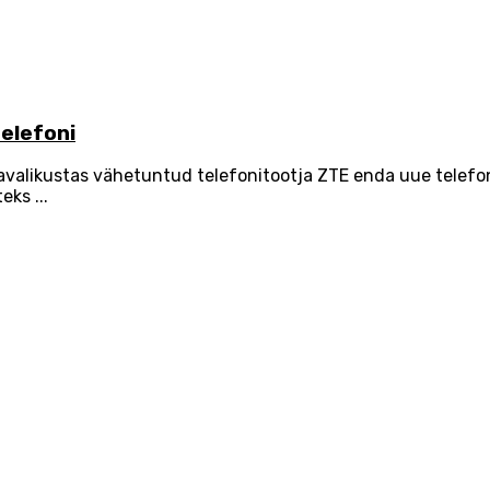
telefoni
avalikustas vähetuntud telefonitootja ZTE enda uue telefon
ks ...