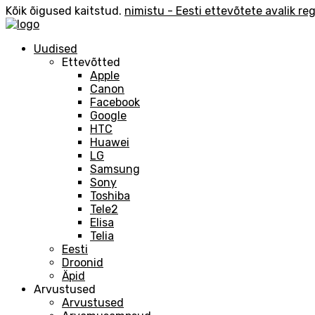
Kõik õigused kaitstud.
nimistu - Eesti ettevõtete avalik reg
Uudised
Ettevõtted
Apple
Canon
Facebook
Google
HTC
Huawei
LG
Samsung
Sony
Toshiba
Tele2
Elisa
Telia
Eesti
Droonid
Äpid
Arvustused
Arvustused