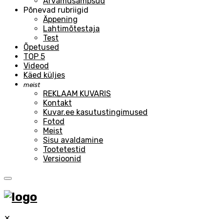
Arvamusampsud
Põnevad rubriigid
Äppening
Lahtimõtestaja
Test
Õpetused
TOP 5
Videod
Käed küljes
meist
REKLAAM KUVARIS
Kontakt
Kuvar.ee kasutustingimused
Fotod
Meist
Sisu avaldamine
Tootetestid
Versioonid
✕