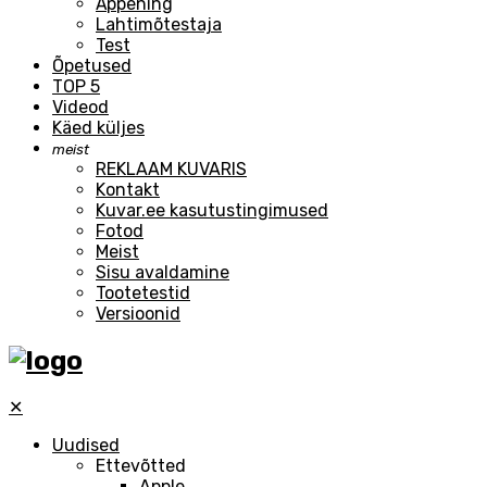
Äppening
Lahtimõtestaja
Test
Õpetused
TOP 5
Videod
Käed küljes
meist
REKLAAM KUVARIS
Kontakt
Kuvar.ee kasutustingimused
Fotod
Meist
Sisu avaldamine
Tootetestid
Versioonid
✕
Uudised
Ettevõtted
Apple