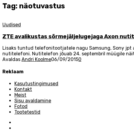
Tag: näotuvastus
Uudised
ZTE avalikustas sõrmejäljelugejaga Axon nuti
Lisaks tuntud telefonitootjatele nagu Samsung, Sony jpt 
nutitelefoni. Nutitelefon jõuab 24. septembril müügile näite
Avaldas
Andri Koolme
06/09/2015
0
Reklaam
Kasutustingimused
Kontakt
Meist
Sisu avaldamine
Fotod
Tootetestid