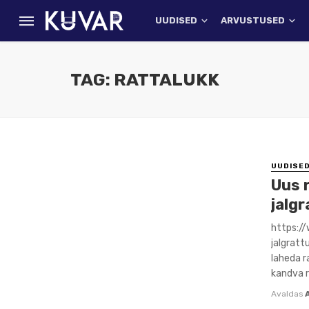
UUDISED
ARVUSTUSED
TAG: RATTALUKK
UUDISE
Uus r
jalg
https:/
jalgratt
laheda r
kandva r
Avaldas