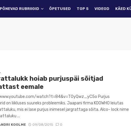
PÕNEVAD RUBRIIGID
ÕPETUSED
TOP 5
VIDEOD
KÄED K
D
attalukk hoiab purjuspäi sõitjad
rattast eemale
/www.youtube.com/watch?t=84&v=T0yQwz_yC5o Purjus
urid on liikluses suureks probleemiks. Jaapani firma KOOWHO leiutas
attaluku, mis ei lase purjus inimesel jargrattaga sõita. Alco- lock nime
attaluku ...
ANDRI KOOLME
09/08/2015
0