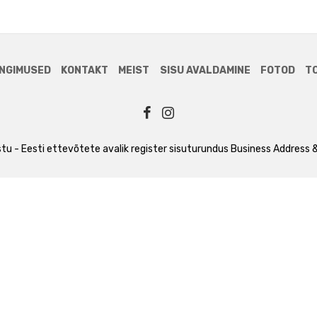
NGIMUSED
KONTAKT
MEIST
SISU AVALDAMINE
FOTOD
T
tu - Eesti ettevõtete avalik register
sisuturundus
Business Address &