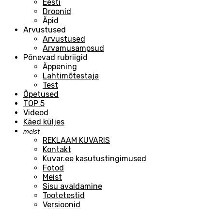
Eesti
Droonid
Äpid
Arvustused
Arvustused
Arvamusampsud
Põnevad rubriigid
Äppening
Lahtimõtestaja
Test
Õpetused
TOP 5
Videod
Käed küljes
meist
REKLAAM KUVARIS
Kontakt
Kuvar.ee kasutustingimused
Fotod
Meist
Sisu avaldamine
Tootetestid
Versioonid