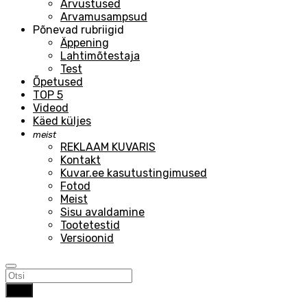
Arvustused
Arvamusampsud
Põnevad rubriigid
Äppening
Lahtimõtestaja
Test
Õpetused
TOP 5
Videod
Käed küljes
meist
REKLAAM KUVARIS
Kontakt
Kuvar.ee kasutustingimused
Fotod
Meist
Sisu avaldamine
Tootetestid
Versioonid
Otsi