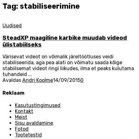
Tag: stabiliseerimine
Uudised
SteadXP maagiline karbike muudab videod
ülistabiilseks
Värisevat videot on võimalik järeltöötluses veidi
stabiliseerida, aga pea alati on võimatu saada kõige
stabiilsemat videot ringi liikudes, ilma et peaks kulutama
tuhandeid ...
Avaldas
Andri Koolme
14/09/2015
0
Reklaam
Kasutustingimused
Kontakt
Meist
Sisu avaldamine
Fotod
Tootetestid