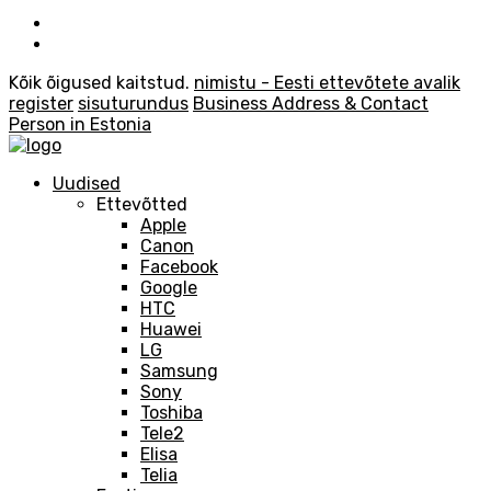
Kõik õigused kaitstud.
nimistu - Eesti ettevõtete avalik
register
sisuturundus
Business Address & Contact
Person in Estonia
Uudised
Ettevõtted
Apple
Canon
Facebook
Google
HTC
Huawei
LG
Samsung
Sony
Toshiba
Tele2
Elisa
Telia