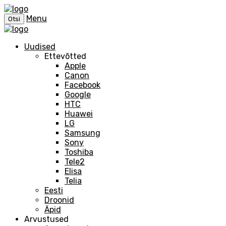
Menu
Otsi
Uudised
Ettevõtted
Apple
Canon
Facebook
Google
HTC
Huawei
LG
Samsung
Sony
Toshiba
Tele2
Elisa
Telia
Eesti
Droonid
Äpid
Arvustused