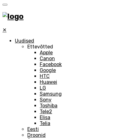
✕
Uudised
Ettevõtted
Apple
Canon
Facebook
Google
HTC
Huawei
LG
Samsung
Sony
Toshiba
Tele2
Elisa
Telia
Eesti
Droonid