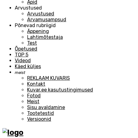
Äpid
Arvustused
Arvustused
Arvamusampsud
Põnevad rubriigid
Äppening
Lahtimõtestaja
Test
Õpetused
TOP 5
Videod
Käed küljes
meist
REKLAAM KUVARIS
Kontakt
Kuvar.ee kasutustingimused
Fotod
Meist
Sisu avaldamine
Tootetestid
Versioonid