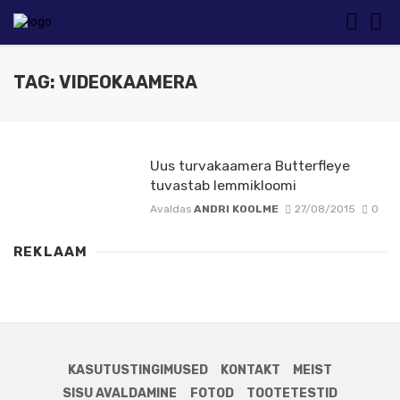
TAG: VIDEOKAAMERA
Uus turvakaamera Butterfleye
tuvastab lemmikloomi
Avaldas
ANDRI KOOLME
27/08/2015
0
REKLAAM
KASUTUSTINGIMUSED
KONTAKT
MEIST
SISU AVALDAMINE
FOTOD
TOOTETESTID