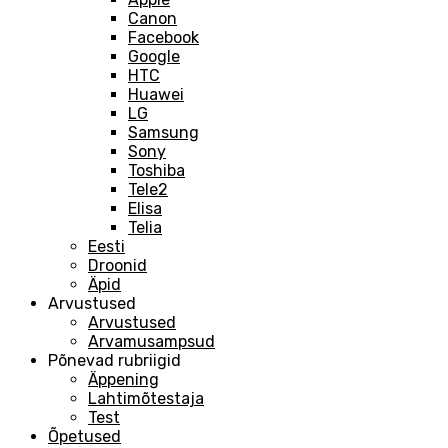
Canon
Facebook
Google
HTC
Huawei
LG
Samsung
Sony
Toshiba
Tele2
Elisa
Telia
Eesti
Droonid
Äpid
Arvustused
Arvustused
Arvamusampsud
Põnevad rubriigid
Äppening
Lahtimõtestaja
Test
Õpetused