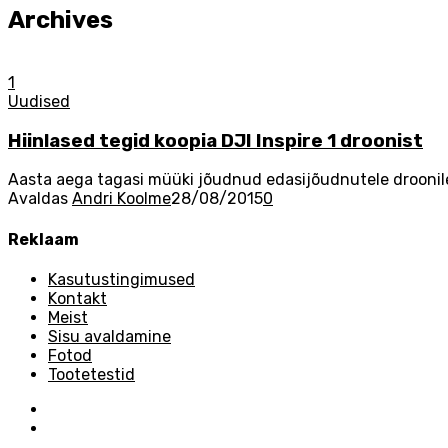
Archives
1
Uudised
Hiinlased tegid koopia DJI Inspire 1 droonist
Aasta aega tagasi müüki jõudnud edasijõudnutele droonilen
Avaldas
Andri Koolme
28/08/2015
0
Reklaam
Kasutustingimused
Kontakt
Meist
Sisu avaldamine
Fotod
Tootetestid