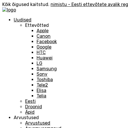
Kõik õigused kaitstud.
nimistu - Eesti ettevõtete avalik reg
Uudised
Ettevõtted
Apple
Canon
Facebook
Google
HTC
Huawei
LG
Samsung
Sony
Toshiba
Tele2
Elisa
Telia
Eesti
Droonid
Äpid
Arvustused
Arvustused