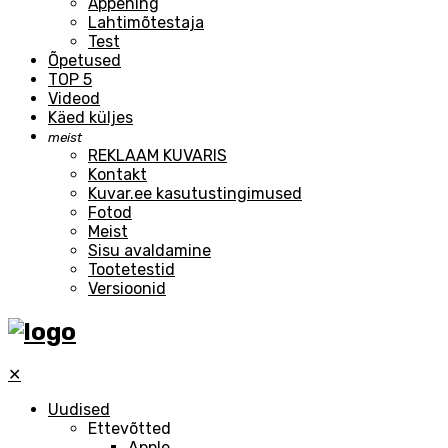
Äppening
Lahtimõtestaja
Test
Õpetused
TOP 5
Videod
Käed küljes
meist
REKLAAM KUVARIS
Kontakt
Kuvar.ee kasutustingimused
Fotod
Meist
Sisu avaldamine
Tootetestid
Versioonid
✕
Uudised
Ettevõtted
Apple