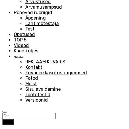
Arvustused
Arvamusampsud
Põnevad rubriigid
Äppening
Lahtimõtestaja
Test
Õpetused
TOP 5
Videod
Käed küljes
meist
REKLAAM KUVARIS
Kontakt
Kuvar.ee kasutustingimused
Fotod
Meist
Sisu avaldamine
Tootetestid
Versioonid
Otsi