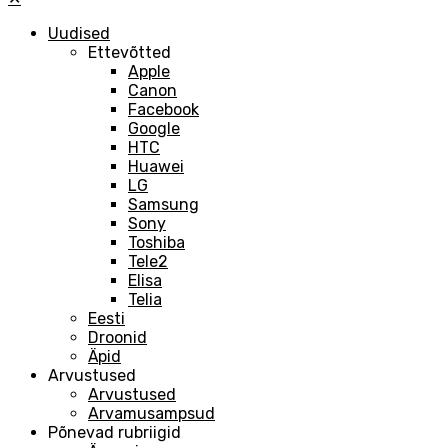
Uudised
Ettevõtted
Apple
Canon
Facebook
Google
HTC
Huawei
LG
Samsung
Sony
Toshiba
Tele2
Elisa
Telia
Eesti
Droonid
Äpid
Arvustused
Arvustused
Arvamusampsud
Põnevad rubriigid