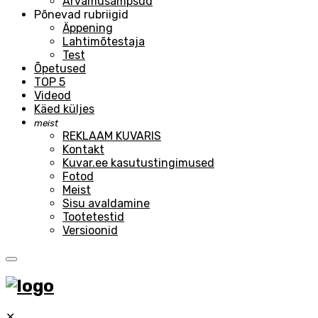
Arvamusampsud
Põnevad rubriigid
Äppening
Lahtimõtestaja
Test
Õpetused
TOP 5
Videod
Käed küljes
meist
REKLAAM KUVARIS
Kontakt
Kuvar.ee kasutustingimused
Fotod
Meist
Sisu avaldamine
Tootetestid
Versioonid
✕