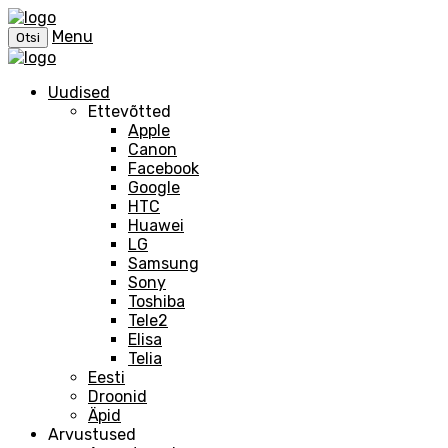
Menu
Otsi
Uudised
Ettevõtted
Apple
Canon
Facebook
Google
HTC
Huawei
LG
Samsung
Sony
Toshiba
Tele2
Elisa
Telia
Eesti
Droonid
Äpid
Arvustused