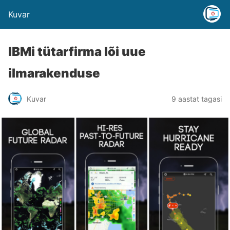
Kuvar
IBMi tütarfirma lõi uue
ilmarakenduse
Kuvar
9 aastat tagasi