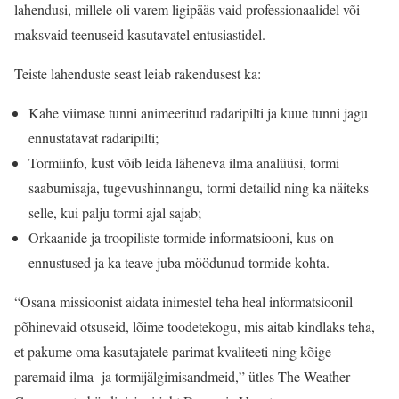
lahendusi, millele oli varem ligipääs vaid professionaalidel või
maksvaid teenuseid kasutavatel entusiastidel.
Teiste lahenduste seast leiab rakendusest ka:
Kahe viimase tunni animeeritud radaripilti ja kuue tunni jagu
ennustatavat radaripilti;
Tormiinfo, kust võib leida läheneva ilma analüüsi, tormi
saabumisaja, tugevushinnangu, tormi detailid ning ka näiteks
selle, kui palju tormi ajal sajab;
Orkaanide ja troopiliste tormide informatsiooni, kus on
ennustused ja ka teave juba möödunud tormide kohta.
“Osana missioonist aidata inimestel teha heal informatsioonil
põhinevaid otsuseid, lõime toodetekogu, mis aitab kindlaks teha,
et pakume oma kasutajatele parimat kvaliteeti ning kõige
paremaid ilma- ja tormijälgimisandmeid,” ütles The Weather