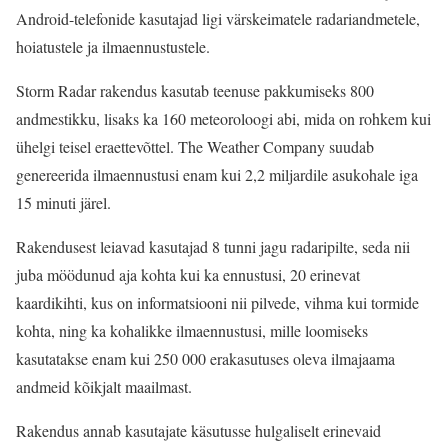
Android-telefonide kasutajad ligi värskeimatele radariandmetele,
hoiatustele ja ilmaennustustele.
Storm Radar rakendus kasutab teenuse pakkumiseks 800
andmestikku, lisaks ka 160 meteoroloogi abi, mida on rohkem kui
ühelgi teisel eraettevõttel. The Weather Company suudab
genereerida ilmaennustusi enam kui 2,2 miljardile asukohale iga
15 minuti järel.
Rakendusest leiavad kasutajad 8 tunni jagu radaripilte, seda nii
juba möödunud aja kohta kui ka ennustusi, 20 erinevat
kaardikihti, kus on informatsiooni nii pilvede, vihma kui tormide
kohta, ning ka kohalikke ilmaennustusi, mille loomiseks
kasutatakse enam kui 250 000 erakasutuses oleva ilmajaama
andmeid kõikjalt maailmast.
Rakendus annab kasutajate käsutusse hulgaliselt erinevaid