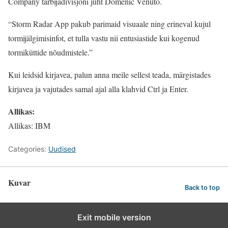
Company tarbijadivisjoni juht Domenic Venuto.
“Storm Radar App pakub parimaid visuaale ning erineval kujul
tormijälgimisinfot, et tulla vastu nii entusiastide kui kogenud
tormiküttide nõudmistele.”
Kui leidsid kirjavea, palun anna meile sellest teada, märgistades
kirjavea ja vajutades samal ajal alla klahvid Ctrl ja Enter.
Allikas:
Allikas: IBM
Categories:
Uudised
Kuvar
Back to top
Exit mobile version