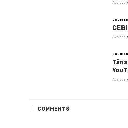
Avaldas
UUDISE
CEBI
Avaldas
UUDISE
Täna 
YouT
Avaldas
COMMENTS