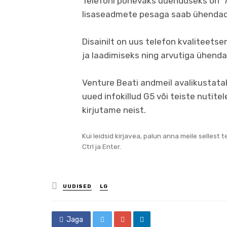
Telefoni põnevaks uuenduseks on “
lisaseadmete pesaga saab ühendada
Disainilt on uus telefon kvaliteets
ja laadimiseks ning arvutiga ühen
Venture Beati andmeil avalikustatak
uued infokillud G5 või teiste nutitel
kirjutame neist.
Kui leidsid kirjavea, palun anna meile sellest 
Ctrl ja Enter.
Posted
UUDISED
LG
in
Jaga