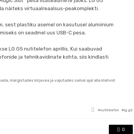
Magic Slot
” pesa lisaseadmete jaoks. LG G5
 näiteks virtuaalreaalsus-peakomplekti.
em, sest plastiku asemel on kasutusel alumiinium
damiseks on seadmel uus USB-C pesa.
se LG G5 nutitelefon aprillis. Kui saabuvad
efonide ja tehnikavidinate kohta, siis kindlasti
teada, märgistades kirjavea ja vajutades samal ajal alla klahvid
Tagged
nutitelefon
lg g5
with
0