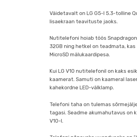
Väidetavalt on LG G5-l 5.3-tolline 
lisaekraan teavituste jaoks.
Nutitelefoni hoiab töös Snapdrago
32GB ning hetkel on teadmata, kas
MicroSD mälukaardipesa.
Kui LG V10 nutitelefonil on kaks es
kaamerat. Samuti on kaameral laser
kahekordne LED-välklamp.
Telefoni taha on tulemas sõrmejälje
tagasi. Seadme akumahutavus on k
V10-l.