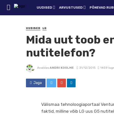
UUDISED
ARVUSTUSED
PÕNEVAD RUBR
UUDISED
LG
Mida uut toob e
nutitelefon?
Avaldas
ANDRI KOOLME
31/12/2015
1459 lug
Jaga
Välismaa tehnoloogiaportaal Ventu
faktid, milline võib LG uus G5 nutitel