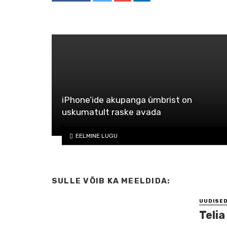
iPhone’ide akupanga ümbrist on
uskumatult raske avada
EELMINE LUGU
SULLE VÕIB KA MEELDIDA:
UUDISE
Telia