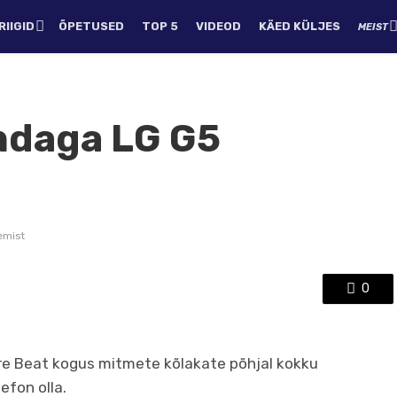
IIGID
ÕPETUSED
TOP 5
VIDEOD
KÄED KÜLJES
MEIST
ndaga LG G5
emist
0
re Beat kogus mitmete kõlakate põhjal kokku
efon olla.