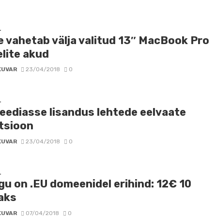
D
e vahetab välja valitud 13″ MacBook Pro
lite akud
KUVAR
23/04/2018
0
D
peediasse lisandus lehtede eelvaate
tsioon
KUVAR
23/04/2018
0
D
gu on .EU domeenidel erihind: 12€ 10
aks
KUVAR
07/04/2018
0