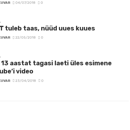
KUVAR
04/07/2018
0
D
T tuleb taas, nüüd uues kuues
KUVAR
22/05/2018
0
D
13 aastat tagasi laeti üles esimene
ube’i video
KUVAR
23/04/2018
0