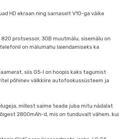
Quad HD ekraan ning sarnaselt V10-ga väike
n 820 protsessor, 3GB muutmälu, sisemälu on
 telefonil on mälumahu laiendamiseks ka
ikaamerat, siis G5-l on hoopis kaks tagumist
itel põhinev välkkiire autofookussüsteem ja
lugeja, millest saime teada juba mitu nädalat
õigest 2800mAh-d, mis on tunduvalt vähem, kui