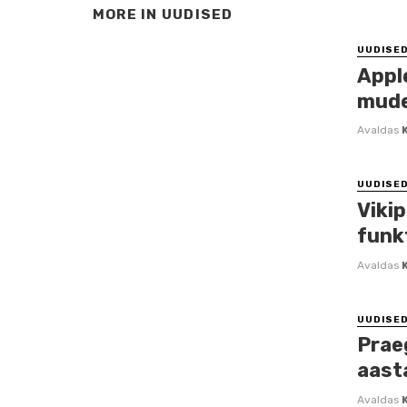
MORE IN
UUDISED
UUDISE
Appl
mude
Avaldas
UUDISE
Viki
funk
Avaldas
UUDISE
Prae
aast
Avaldas