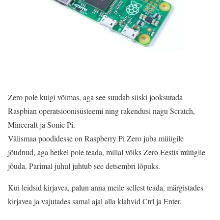
Zero pole kuigi võimas, aga see suudab siiski jooksutada
Raspbian operatsioonisüsteemi ning rakendusi nagu Scratch,
Minecraft ja Sonic Pi.
Välismaa poodidesse on Raspberry Pi Zero juba müügile
jõudnud, aga hetkel pole teada, millal võiks Zero Eestis müügile
jõuda. Parimal juhul juhtub see detsembri lõpuks.
Kui leidsid kirjavea, palun anna meile sellest teada, märgistades
kirjavea ja vajutades samal ajal alla klahvid Ctrl ja Enter.