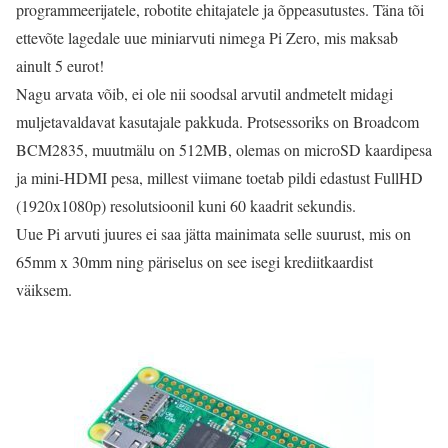
programmeerijatele, robotite ehitajatele ja õppeasutustes. Täna tõi
ettevõte lagedale uue miniarvuti nimega Pi Zero, mis maksab
ainult 5 eurot!
Nagu arvata võib, ei ole nii soodsal arvutil andmetelt midagi
muljetavaldavat kasutajale pakkuda. Protsessoriks on Broadcom
BCM2835, muutmälu on 512MB, olemas on microSD kaardipesa
ja mini-HDMI pesa, millest viimane toetab pildi edastust FullHD
(1920x1080p) resolutsioonil kuni 60 kaadrit sekundis.
Uue Pi arvuti juures ei saa jätta mainimata selle suurust, mis on
65mm x 30mm ning päriselus on see isegi krediitkaardist
väiksem.