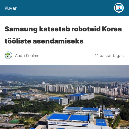
Kuvar
Samsung katsetab roboteid Korea
tööliste asendamiseks
Andri Koolme
11 aastat tagasi