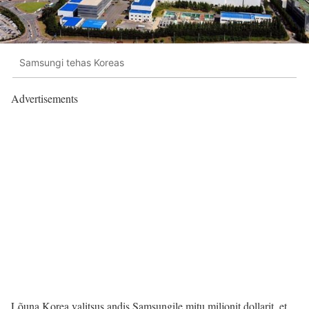
Samsungi tehas Koreas
Advertisements
Lõuna Korea valitsus andis Samsungile mitu miljonit dollarit, et