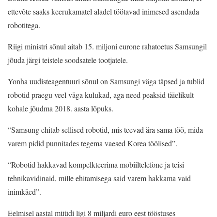
ettevõte saaks keerukamatel aladel töötavad inimesed asendada
robotitega.
Riigi ministri sõnul aitab 15. miljoni eurone rahatoetus Samsungil
jõuda järgi teistele soodsatele tootjatele.
Yonha uudisteagentuuri sõnul on Samsungi väga täpsed ja tublid
robotid praegu veel väga kulukad, aga need peaksid täielikult
kohale jõudma 2018. aasta lõpuks.
“Samsung ehitab sellised robotid, mis teevad ära sama töö, mida
varem pidid punnitades tegema vaesed Korea töölised”.
“Robotid hakkavad kompelkteerima mobiiltelefone ja teisi
tehnikavidinaid, mille ehitamisega said varem hakkama vaid
inimkäed”.
Eelmisel aastal müüdi ligi 8 miljardi euro eest tööstuses