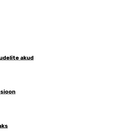
udelite akud
tsioon
aks