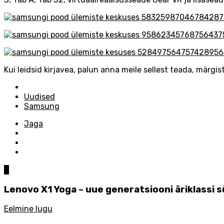
Kui leidsid kirjavea, palun anna meile sellest teada, märgist
Posted
in
Uudised
Samsung
Jaga
0
Lenovo X1 Yoga – uue generatsiooni äriklassi s
Eelmine lugu