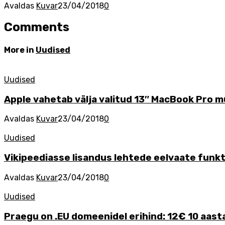
Avaldas
Kuvar
23/04/2018
0
Comments
More in
Uudised
Uudised
Apple vahetab välja valitud 13″ MacBook Pro m
Avaldas
Kuvar
23/04/2018
0
Uudised
Vikipeediasse lisandus lehtede eelvaate funk
Avaldas
Kuvar
23/04/2018
0
Uudised
Praegu on .EU domeenidel erihind: 12€ 10 aast