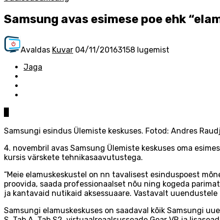
Samsung avas esimese poe ehk “elam
Avaldas
Kuvar
04/11/2016
3158 lugemist
Jaga
0
Samsungi esindus Ülemiste keskuses. Fotod: Andres Raud
4. novembril avas Samsung Ülemiste keskuses oma esimese
kursis värskete tehnikasaavutustega.
“Meie elamuskeskustel on nn tavalisest esinduspoest mõne
proovida, saada professionaalset nõu ning kogeda parimat 
ja kantavaid nutikaid aksessuaare. Vastavalt uuendustele t
Samsungi elamuskeskuses on saadaval kõik Samsungi uued m
S, Tab A, Tab S2, virtuaalreaalsusseade Gear VR ja lisas