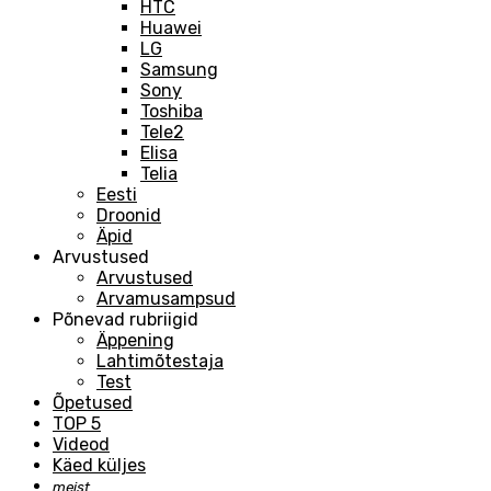
HTC
Huawei
LG
Samsung
Sony
Toshiba
Tele2
Elisa
Telia
Eesti
Droonid
Äpid
Arvustused
Arvustused
Arvamusampsud
Põnevad rubriigid
Äppening
Lahtimõtestaja
Test
Õpetused
TOP 5
Videod
Käed küljes
meist