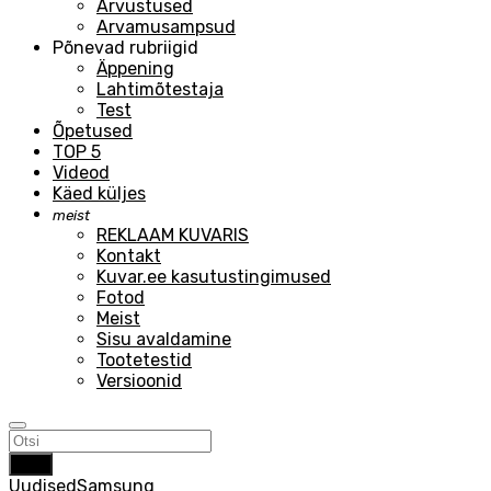
Arvustused
Arvamusampsud
Põnevad rubriigid
Äppening
Lahtimõtestaja
Test
Õpetused
TOP 5
Videod
Käed küljes
meist
REKLAAM KUVARIS
Kontakt
Kuvar.ee kasutustingimused
Fotod
Meist
Sisu avaldamine
Tootetestid
Versioonid
Otsi
Uudised
Samsung