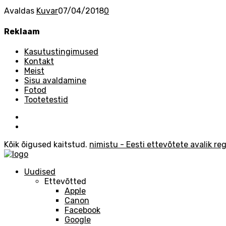
Avaldas
Kuvar
07/04/2018
0
Reklaam
Kasutustingimused
Kontakt
Meist
Sisu avaldamine
Fotod
Tootetestid
Kõik õigused kaitstud.
nimistu - Eesti ettevõtete avalik reg
Uudised
Ettevõtted
Apple
Canon
Facebook
Google