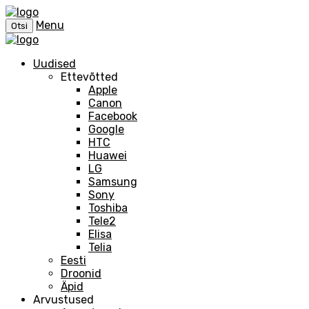
Menu
Otsi
Uudised
Ettevõtted
Apple
Canon
Facebook
Google
HTC
Huawei
LG
Samsung
Sony
Toshiba
Tele2
Elisa
Telia
Eesti
Droonid
Äpid
Arvustused