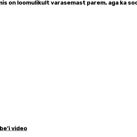
mis on loomulikult varasemast parem, aga ka s
be’i video