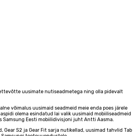
ettevõtte uusimate nutiseadmetega ning olla pidevalt
aalne võimalus uusimaid seadmeid meie enda poes järele
aspidi olema esindatud lai valik uusimaid mobiiliseadmeid
s Samsung Eesti mobiilidivisjoni juht Antti Aasma.
Gear S2 ja Gear Fit sarja nutikellad, uusimad tahvlid Tab
lt Samsungi tooteuuendustele.