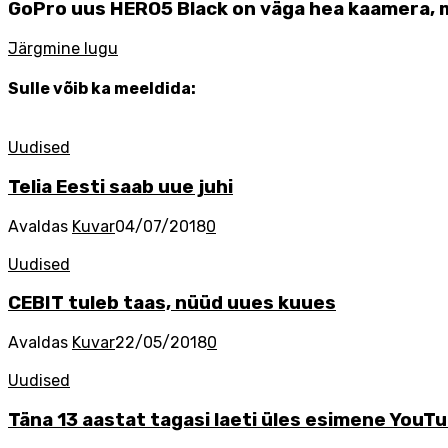
GoPro uus HERO5 Black on väga hea kaamera, 
Järgmine lugu
Sulle võib ka meeldida:
Uudised
Telia Eesti saab uue juhi
Avaldas
Kuvar
04/07/2018
0
Uudised
CEBIT tuleb taas, nüüd uues kuues
Avaldas
Kuvar
22/05/2018
0
Uudised
Täna 13 aastat tagasi laeti üles esimene YouTu