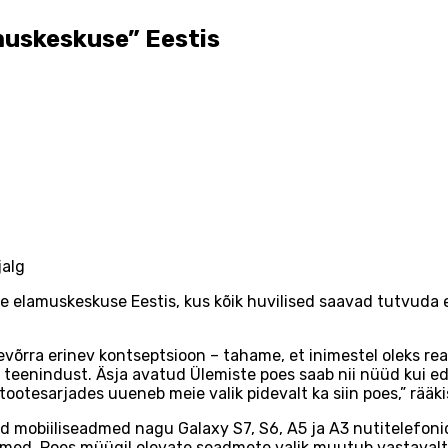
uskeskuse” Eestis
jalg
 elamuskeskuse Eestis, kus kõik huvilised saavad tutvuda 
võrra erinev kontseptsioon – tahame, et inimestel oleks re
teenindust. Äsja avatud Ülemiste poes saab nii nüüd kui ed
ootesarjades uueneb meie valik pidevalt ka siin poes,” rääki
obiiliseadmed nagu Galaxy S7, S6, A5 ja A3 nutitelefonid, 
eadmed. Poes müügil olevate seadmete valik muutub vastava