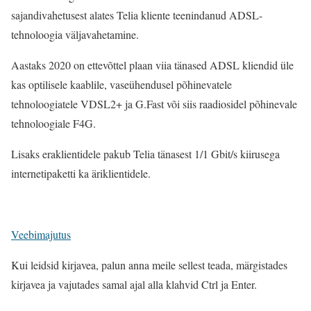
sajandivahetusest alates Telia kliente teenindanud ADSL-
tehnoloogia väljavahetamine.
Aastaks 2020 on ettevõttel plaan viia tänased ADSL kliendid üle
kas optilisele kaablile, vaseühendusel põhinevatele
tehnoloogiatele VDSL2+ ja G.Fast või siis raadiosidel põhinevale
tehnoloogiale F4G.
Lisaks eraklientidele pakub Telia tänasest 1/1 Gbit/s kiirusega
internetipaketti ka äriklientidele.
Veebimajutus
Kui leidsid kirjavea, palun anna meile sellest teada, märgistades
kirjavea ja vajutades samal ajal alla klahvid Ctrl ja Enter.