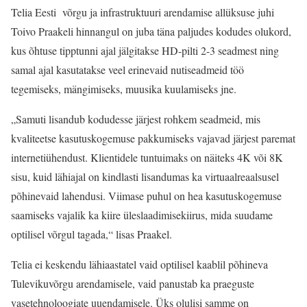
Telia Eesti võrgu ja infrastruktuuri arendamise allüksuse juhi
Toivo Praakeli hinnangul on juba täna paljudes kodudes olukord,
kus õhtuse tipptunni ajal jälgitakse HD-pilti 2-3 seadmest ning
samal ajal kasutatakse veel erinevaid nutiseadmeid töö
tegemiseks, mängimiseks, muusika kuulamiseks jne.
„Samuti lisandub kodudesse järjest rohkem seadmeid, mis
kvaliteetse kasutuskogemuse pakkumiseks vajavad järjest paremat
internetiühendust. Klientidele tuntuimaks on näiteks 4K või 8K
sisu, kuid lähiajal on kindlasti lisandumas ka virtuaalreaalsusel
põhinevaid lahendusi. Viimase puhul on hea kasutuskogemuse
saamiseks vajalik ka kiire üleslaadimisekiirus, mida suudame
optilisel võrgul tagada,“ lisas Praakel.
Telia ei keskendu lähiaastatel vaid optilisel kaablil põhineva
Tulevikuvõrgu arendamisele, vaid panustab ka praeguste
vasetehnoloogiate uuendamisele. Üks olulisi samme on