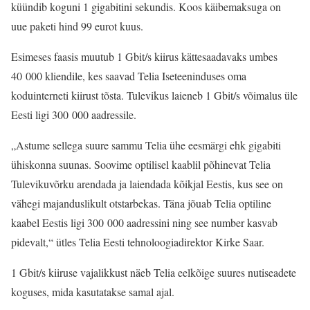
küündib koguni 1 gigabitini sekundis. Koos käibemaksuga on
uue paketi hind 99 eurot kuus.
Esimeses faasis muutub 1 Gbit/s kiirus kättesaadavaks umbes
40 000 kliendile, kes saavad Telia Iseteeninduses oma
koduinterneti kiirust tõsta. Tulevikus laieneb 1 Gbit/s võimalus üle
Eesti ligi 300 000 aadressile.
„Astume sellega suure sammu Telia ühe eesmärgi ehk gigabiti
ühiskonna suunas. Soovime optilisel kaablil põhinevat Telia
Tulevikuvõrku arendada ja laiendada kõikjal Eestis, kus see on
vähegi majanduslikult otstarbekas. Täna jõuab Telia optiline
kaabel Eestis ligi 300 000 aadressini ning see number kasvab
pidevalt,“ ütles Telia Eesti tehnoloogiadirektor Kirke Saar.
1 Gbit/s kiiruse vajalikkust näeb Telia eelkõige suures nutiseadete
koguses, mida kasutatakse samal ajal.