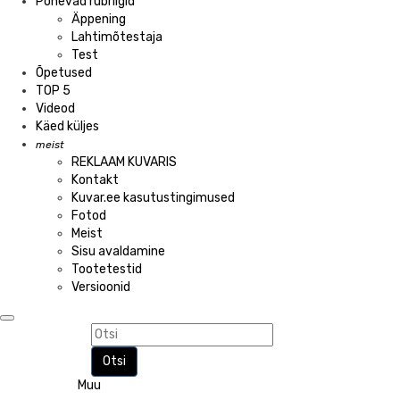
Põnevad rubriigid
Äppening
Lahtimõtestaja
Test
Õpetused
TOP 5
Videod
Käed küljes
meist
REKLAAM KUVARIS
Kontakt
Kuvar.ee kasutustingimused
Fotod
Meist
Sisu avaldamine
Tootetestid
Versioonid
Otsi
Muu