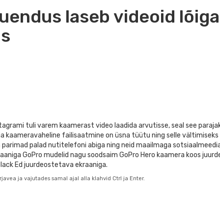
endus laseb videoid lõiga
is
tagrami tuli varem kaamerast video laadida arvutisse, seal see parajaks
oni ja kaameravaheline failisaatmine on üsna tüütu ning selle vältimis
lja parimad palad nutitelefoni abiga ning neid maailmaga sotsiaalmeedi
raaniga GoPro mudelid nagu soodsaim GoPro Hero kaamera koos juurde
Black Ed juurdeostetava ekraaniga.
javea ja vajutades samal ajal alla klahvid Ctrl ja Enter.