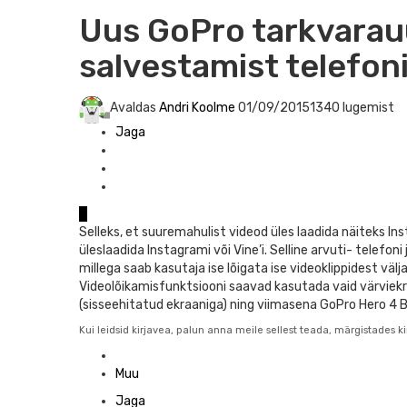
Uus GoPro tarkvarauu
salvestamist telefon
Avaldas
Andri Koolme
01/09/2015
1340 lugemist
Jaga
0
Selleks, et suuremahulist videod üles laadida näiteks Ins
üleslaadida Instagrami või Vine’i. Selline arvuti- telef
millega saab kasutaja ise lõigata ise videoklippidest vä
Videolõikamisfunktsiooni saavad kasutada vaid värviek
(sisseehitatud ekraaniga) ning viimasena GoPro Hero 4 
Kui leidsid kirjavea, palun anna meile sellest teada, märgistades kir
Posted
in
Muu
Jaga