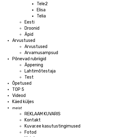
Tele2
Elisa
Telia
Eesti
Droonid
Äpid
Arvustused
Arvustused
Arvamusampsud
Põnevad rubriigid
Äppening
Lahtimõtestaja
Test
Õpetused
TOP 5
Videod
Käed küljes
meist
REKLAAM KUVARIS
Kontakt
Kuvar.ee kasutustingimused
Fotod