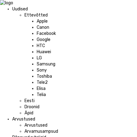
Uudised
Ettevõtted
Apple
Canon
Facebook
Google
HTC
Huawei
LG
Samsung
Sony
Toshiba
Tele2
Elisa
Telia
Eesti
Droonid
Äpid
Arvustused
Arvustused
Arvamusampsud