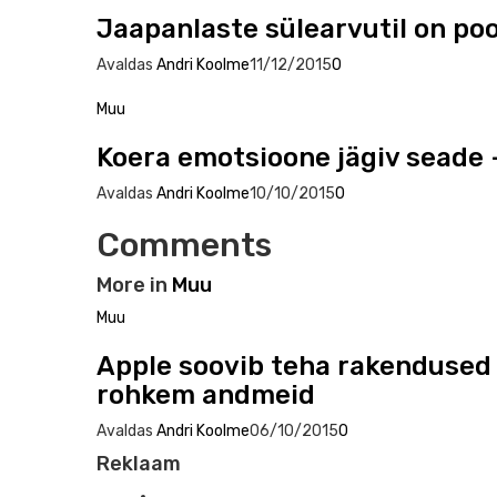
Jaapanlaste sülearvutil on po
Avaldas
Andri Koolme
11/12/2015
0
Muu
Koera emotsioone jägiv seade –
Avaldas
Andri Koolme
10/10/2015
0
Comments
More in
Muu
Muu
Apple soovib teha rakendused 
rohkem andmeid
Avaldas
Andri Koolme
06/10/2015
0
Reklaam