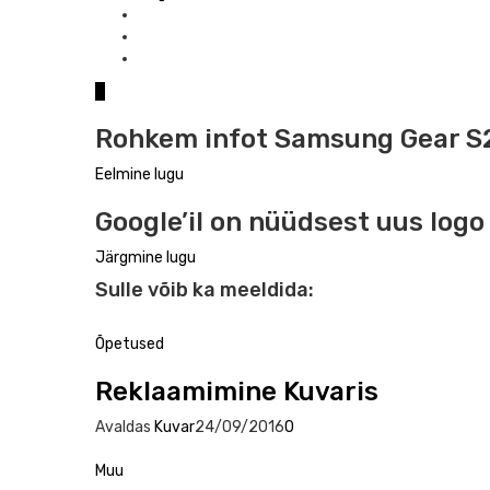
0
Rohkem infot Samsung Gear S
Eelmine lugu
Google’il on nüüdsest uus logo
Järgmine lugu
Sulle võib ka meeldida:
Õpetused
Reklaamimine Kuvaris
Avaldas
Kuvar
24/09/2016
0
Muu