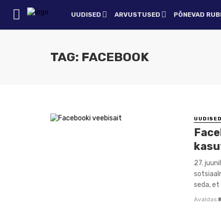
UUDISED
ARVUSTUSED
PÕNEVAD RUBR
TAG: FACEBOOK
UUDISE
Faceb
kasu
27. juuni
sotsiaal
seda, et 
Avaldas