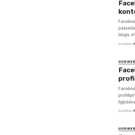
Face
kont
Facebook
pääseda 
blogis, e
Avaldas
UUDISE
Face
profi
Facebook
profiili
ligipääs
Avaldas
UUDISE