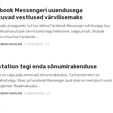
D
book Messengeri uuendusega
uvad vestlused värvilisemaks
peaks praeguseks tuttav olema Facebook Messenger suhtlusäpp, kus
 olnud kasutusel värvitoonid nagu helesinine, valge ja hall. Jõulude
s otsustas Facebook ...
ANDRI KOOLME
19/12/2015
0
station tegi enda sõnumirakenduse
 on väga palju erinevaid sõnumirakendusi. Tuntumad neist on
WhatsApp, Viber, ja Facebook Messenger, kuid siiski on veel pisut ruumi
lijatele. Maailmakuulus ...
ANDRI KOOLME
08/12/2015
0
D