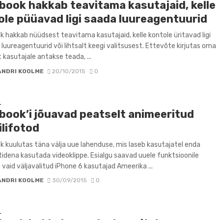
book hakkab teavitama kasutajaid, kelle
ole püüavad ligi saada luureagentuurid
 hakkab nüüdsest teavitama kasutajaid, kelle kontole üritavad ligi
luureagentuurid või lihtsalt keegi valitsusest. Ettevõte kirjutas oma
t kasutajale antakse teada, ...
ANDRI KOOLME
20/10/2015
0
D
book’i jõuavad peatselt animeeritud
ilifotod
 kuulutas täna välja uue lahenduse, mis laseb kasutajatel enda
piltidena kasutada videoklippe. Esialgu saavad uuele funktsioonile
u vaid väljavalitud iPhone 6 kasutajad Ameerika ...
ANDRI KOOLME
30/09/2015
0
D