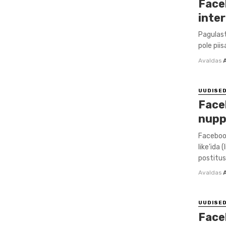
Face
inte
Pagulaste
pole piis
Avaldas
UUDISE
Face
nup
Facebook
like’ida
postitusi 
Avaldas
UUDISE
Face