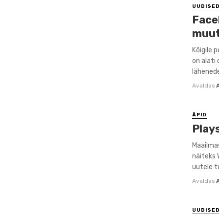
UUDISE
Face
muut
Kõigile 
on alati
lähenede
Avaldas
ÄPID
Play
Maailmas
näiteks 
uutele tu
Avaldas
UUDISE