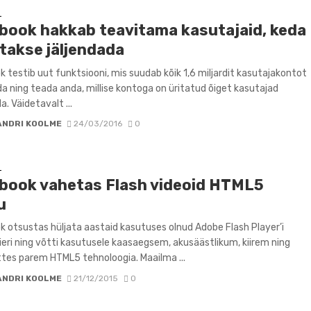
D
book hakkab teavitama kasutajaid, keda
atakse jäljendada
 testib uut funktsiooni, mis suudab kõik 1,6 miljardit kasutajakontot
ida ning teada anda, millise kontoga on üritatud õiget kasutajad
a. Väidetavalt ...
ANDRI KOOLME
24/03/2016
0
D
book vahetas Flash videoid HTML5
u
 otsustas hüljata aastaid kasutuses olnud Adobe Flash Player’i
ieri ning võtti kasutusele kaasaegsem, akusäästlikum, kiirem ning
tes parem HTML5 tehnoloogia. Maailma ...
ANDRI KOOLME
21/12/2015
0