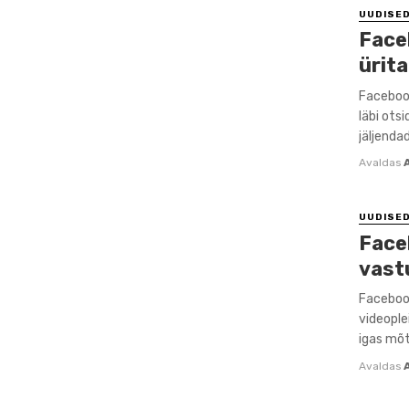
UUDISE
Face
ürit
Facebook
läbi ots
jäljendad
Avaldas
UUDISE
Face
vast
Facebook
videople
igas mõt
Avaldas