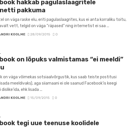
book hakkab pagulaslaagritele
rnetti pakkuma
l on väga raske elu, eriti pagulaslaagrites, kus ei anta korraliku toitu,
avalt vett, telgid on väga “räpased” ning internetist ei saa ...
ANDRI KOOLME
28/09/2015
0
D
book on lõpuks valmistamas “ei meeldi”
pu
 on väga võimekas sotsiaalvõrgustik, kus saab teiste postitusi
 (lisada meeldivaks), aga siiamaani ei ole saanud Facebook’is keegi
dislike’ida, ehk lisada ...
ANDRI KOOLME
15/09/2015
0
D
book tegi uue teenuse koolidele