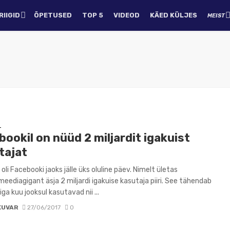
IIGID
ÕPETUSED
TOP 5
VIDEOD
KÄED KÜLJES
MEIST
D
ookil on nüüd 2 miljardit igakuist
tajat
l oli Facebooki jaoks jälle üks oluline päev. Nimelt ületas
meediagigant äsja 2 miljardi igakuise kasutaja piiri. See tähendab
iga kuu jooksul kasutavad nii ...
KUVAR
27/06/2017
0