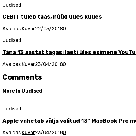
Uudised
CEBIT tuleb taas, nüüd uues kuues
Avaldas
Kuvar
22/05/2018
0
Uudised
Täna 13 aastat tagasi laeti üles esimene YouTu
Avaldas
Kuvar
23/04/2018
0
Comments
More in
Uudised
Uudised
Apple vahetab välja valitud 13″ MacBook Pro m
Avaldas
Kuvar
23/04/2018
0