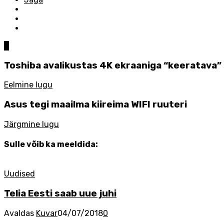
0
Toshiba avalikustas 4K ekraaniga “keeratava” 
Eelmine lugu
Asus tegi maailma kiireima WIFI ruuteri
Järgmine lugu
Sulle võib ka meeldida:
Uudised
Telia Eesti saab uue juhi
Avaldas
Kuvar
04/07/2018
0