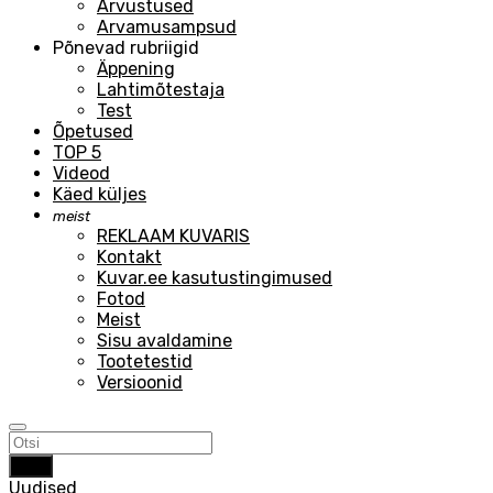
Arvustused
Arvamusampsud
Põnevad rubriigid
Äppening
Lahtimõtestaja
Test
Õpetused
TOP 5
Videod
Käed küljes
meist
REKLAAM KUVARIS
Kontakt
Kuvar.ee kasutustingimused
Fotod
Meist
Sisu avaldamine
Tootetestid
Versioonid
Otsi
Uudised