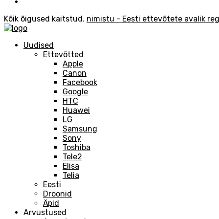
Kõik õigused kaitstud.
nimistu - Eesti ettevõtete avalik reg
Uudised
Ettevõtted
Apple
Canon
Facebook
Google
HTC
Huawei
LG
Samsung
Sony
Toshiba
Tele2
Elisa
Telia
Eesti
Droonid
Äpid
Arvustused