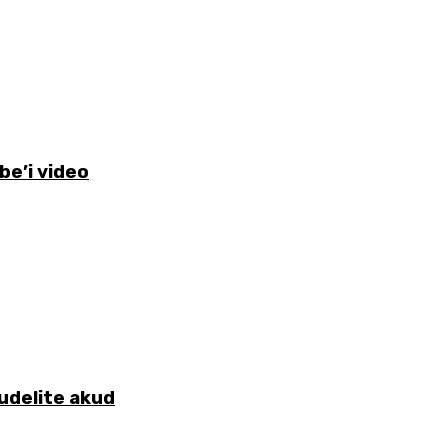
be’i video
udelite akud