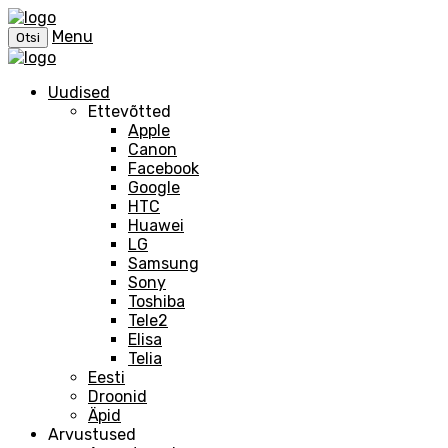
Menu
Otsi
Uudised
Ettevõtted
Apple
Canon
Facebook
Google
HTC
Huawei
LG
Samsung
Sony
Toshiba
Tele2
Elisa
Telia
Eesti
Droonid
Äpid
Arvustused