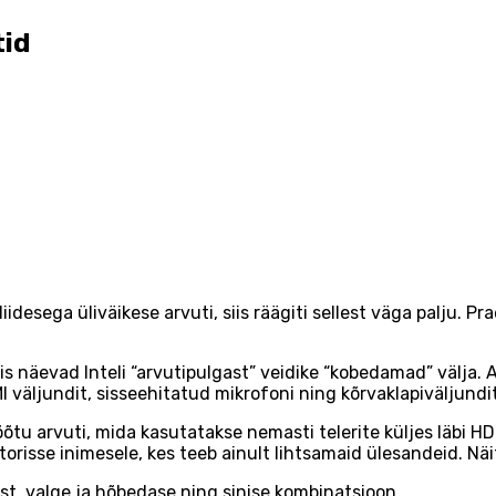
tid
idesega üliväikese arvuti, siis räägiti sellest väga palju. P
s näevad Inteli “arvutipulgast” veidike “kobedamad” välja. 
I väljundit, sisseehitatud mikrofoni ning kõrvaklapiväljund
õõtu arvuti, mida kasutatakse nemasti telerite küljes läbi 
torisse inimesele, kes teeb ainult lihtsamaid ülesandeid. Näi
t, valge ja hõbedase ning sinise kombinatsioon.