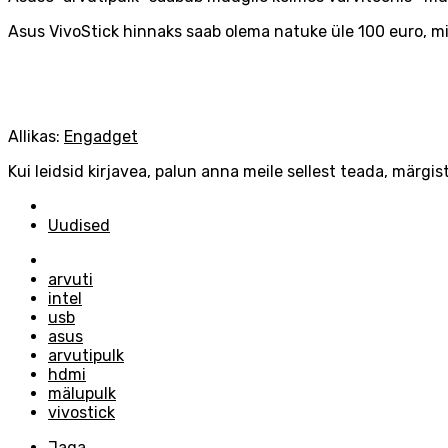
Asus VivoStick hinnaks saab olema natuke üle 100 euro, mi
Allikas:
Engadget
Kui leidsid kirjavea, palun anna meile sellest teada, märgist
Posted
in
Uudised
Tagged
with
arvuti
intel
usb
asus
arvutipulk
hdmi
mälupulk
vivostick
Jaga