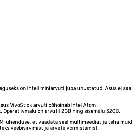
raeguseks on Inteli miniarvuti juba unustatud. Asus ei saa
Asus VivoStick arvuti põhoineb Intel Atom
it. Operatiivmälu on arvutil 2GB ning sisemälu 32GB.
HDMI ühenduse, et vaadata seal multimeediat ja teha muid
teks veebisirvimist ja arvete vormistamist.