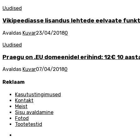
Uudised
Vikipeediasse lisandus lehtede eelvaate funk
Avaldas
Kuvar
23/04/2018
0
Uudised
Praegu on .EU domeenidel erihind: 12€ 10 aast
Avaldas
Kuvar
07/04/2018
0
Reklaam
Kasutustingimused
Kontakt
Meist
Sisu avaldamine
Fotod
Tootetestid