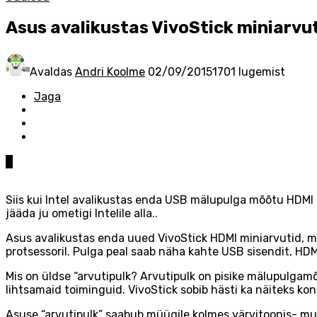
Asus avalikustas VivoStick miniarvu
Avaldas
Andri Koolme
02/09/2015
1701 lugemist
Jaga
0
Siis kui Intel avalikustas enda USB mälupulga mõõtu HDMI li
jääda ju ometigi Intelile alla..
Asus avalikustas enda uued VivoStick HDMI miniarvutid, mi
protsessoril. Pulga peal saab näha kahte USB sisendit, HDM
Mis on üldse “arvutipulk? Arvutipulk on pisike mälupulgam
lihtsamaid toiminguid. VivoStick sobib hästi ka näiteks kon
Asuse “arvutipulk” saabub müügile kolmes värvitoonis- mus