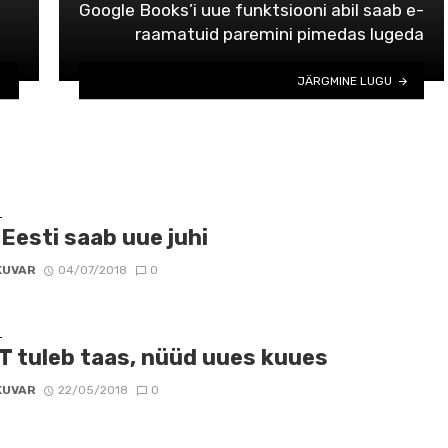
Google Books’i uue funktsiooni abil saab e-
raamatuid paremini pimedas lugeda
JÄRGMINE LUGU
D
 Eesti saab uue juhi
KUVAR
04/07/2018
0
D
T tuleb taas, nüüd uues kuues
KUVAR
22/05/2018
0