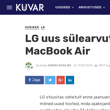
UUDISED
ARVUSTUSED
UUDISED
LG
LG uus sülearvu
MacBook Air
Avaldas
ANDRI KOOLME
17/12/2015
1807 lu
Jaga
LG otsustas vahetult enne jaanuar
mõned uued tooted, mida ajakirjani