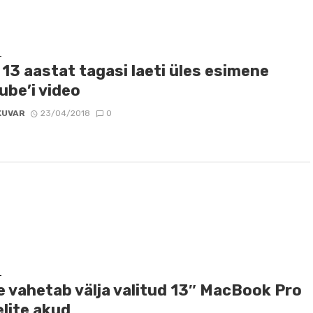
D
13 aastat tagasi laeti üles esimene
ube’i video
KUVAR
23/04/2018
0
D
e vahetab välja valitud 13″ MacBook Pro
lite akud