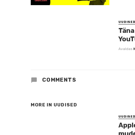
UUDISE
Täna 
YouT
Avaldas
COMMENTS
MORE IN
UUDISED
UUDISE
Appl
mude