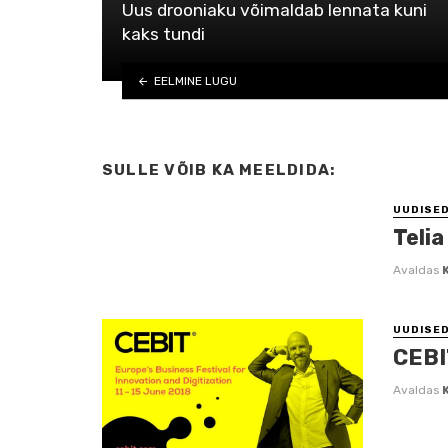
Uus drooniaku võimaldab lennata kuni
kaks tundi
EELMINE LUGU
SULLE VÕIB KA MEELDIDA:
UUDISE
Telia
Avaldas
UUDISE
CEBI
Avaldas