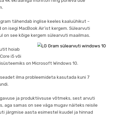
usa 4K ekraaniga monitori ning põneva uue
m.
t gram tähendab inglise keeles kaaluühikut –
id on isegi MacBook Air’ist kergem. Sülearvuti
ul on see kõige kergem sülearvuti maailmas.
utit hoiab
Core i5 või
nisüsteemiks on Microsoft Windows 10.
 seadet ilma probleemideta kasutada kuni 7
undi.
gavuse ja produktiivsuse võtmeks, sest arvuti
ks, aga samas on see väga mugav näiteks reisile
ti järgmise aasta esimestel kuudel ja hinnad