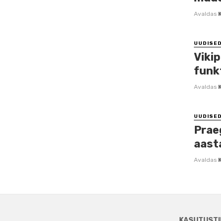
Avaldas
UUDISE
Viki
funk
Avaldas
UUDISE
Prae
aast
Avaldas
KASUTUSTI