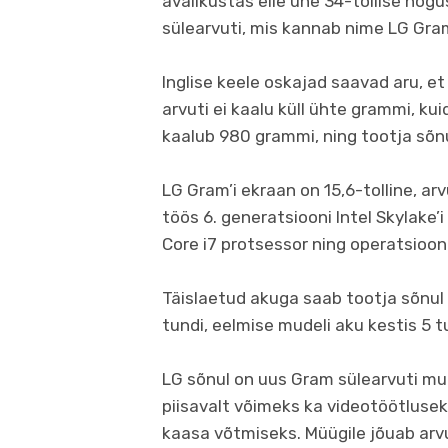
avalikustas eile ühe 34-tollise nõg
sülearvuti, mis kannab nime LG Gra
Inglise keele oskajad saavad aru, e
arvuti ei kaalu küll ühte grammi, ku
kaalub 980 grammi, ning tootja sõn
LG Gram’i ekraan on 15,6-tolline, arv
töös 6. generatsiooni Intel Skylake’i 
Core i7 protsessor ning operatsioo
Täislaetud akuga saab tootja sõnul
tundi, eelmise mudeli aku kestis 5 t
LG sõnul on uus Gram sülearvuti mu
piisavalt võimeks ka videotöötluse
kaasa võtmiseks. Müügile jõuab arvu