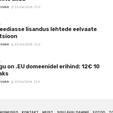
KUVAR
23/04/2018
0
D
peediasse lisandus lehtede eelvaate
tsioon
KUVAR
23/04/2018
0
D
gu on .EU domeenidel erihind: 12€ 10
aks
KUVAR
07/04/2018
0
NGIMUSED
KONTAKT
MEIST
SISU AVALDAMINE
FOTOD
T