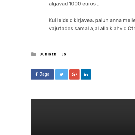
algavad 1000 eurost.
Kui leidsid kirjavea, palun anna meil
vajutades samal ajal alla klahvid Ctrl
Posted
UUDISED
LG
in
Jaga