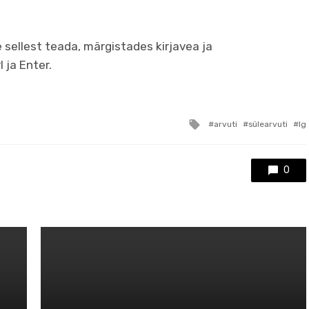
e sellest teada, märgistades kirjavea ja
 ja Enter.
Tagged
arvuti
sülearvuti
lg
with
0