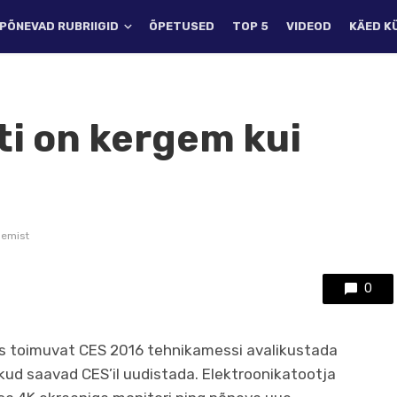
PÕNEVAD RUBRIIGID
ÕPETUSED
TOP 5
VIDEOD
KÄED K
ti on kergem kui
gemist
0
is toimuvat CES 2016 tehnikamessi avalikustada
kud saavad CES’il uudistada. Elektroonikatootja