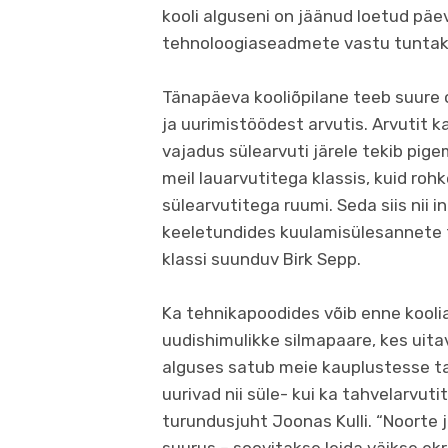
kooli alguseni on jäänud loetud päev
tehnoloogiaseadmete vastu tuntaks
Tänapäeva kooliõpilane teeb suure 
ja uurimistöödest arvutis. Arvutit 
vajadus sülearvuti järele tekib pi
meil lauarvutitega klassis, kuid roh
sülearvutitega ruumi. Seda siis nii i
keeletundides kuulamisülesannete t
klassi suunduv Birk Sepp.
Ka tehnikapoodides võib enne kooli
uudishimulikke silmapaare, kes uita
alguses satub meie kauplustesse ta
uurivad nii süle- kui ka tahvelarvut
turundusjuht Joonas Kulli. “Noorte j