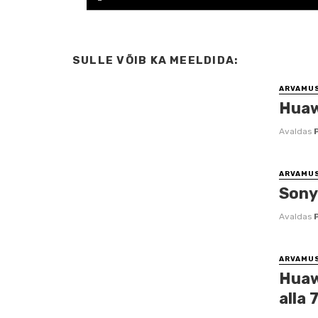
SULLE VÕIB KA MEELDIDA:
ARVAMU
Huawe
Avaldas
ARVAMU
Sony
Avaldas
ARVAMU
Huaw
alla 