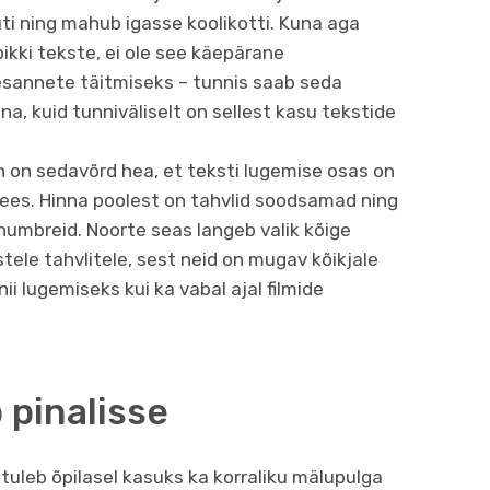
ti ning mahub igasse koolikotti. Kuna aga
pikki tekste, ei ole see käepärane
lesannete täitmiseks – tunnis saab seda
a, kuid tunniväliselt on sellest kasu tekstide
n on sedavõrd hea, et teksti lugemise osas on
 ees. Hinna poolest on tahvlid soodsamad ning
umbreid. Noorte seas langeb valik kõige
ele tahvlitele, sest neid on mugav kõikjale
ii lugemiseks kui ka vabal ajal filmide
pinalisse
e tuleb õpilasel kasuks ka korraliku mälupulga