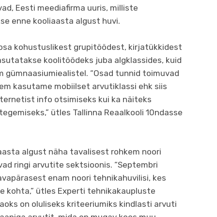
ad, Eesti meediafirma uuris, milliste
e enne kooliaasta algust huvi.
osa kohustuslikest grupitöödest, kirjatükkidest
kasutatakse koolitöödeks juba algklassides, kuid
gem gümnaasiumiealistel. “Osad tunnid toimuvad
kem kasutame mobiilset arvutiklassi ehk siis
nternetist info otsimiseks kui ka näiteks
egemiseks,” ütles Tallinna Reaalkooli 10ndasse
aasta algust näha tavalisest rohkem noori
vad ringi arvutite sektsioonis. “Septembri
vapärasest enam noori tehnikahuvilisi, kes
ite kohta,” ütles Experti tehnikakaupluste
aoks on oluliseks kriteeriumiks kindlasti arvuti