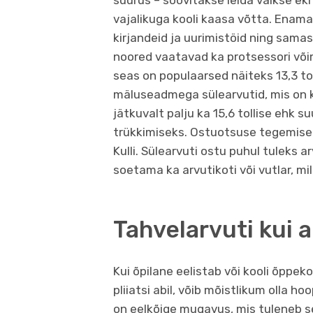
suurus – soovitakse leida väikse e
vajalikuga kooli kaasa võtta. Enama
kirjandeid ja uurimistöid ning sam
noored vaatavad ka protsessori võim
seas on populaarsed näiteks 13,3 tol
mäluseadmega sülearvutid, mis on 
jätkuvalt palju ka 15,6 tollise ehk
trükkimiseks. Ostuotsuse tegemisel s
Kulli. Sülearvuti ostu puhul tuleks a
soetama ka arvutikoti või vutlar, mil
Tahvelarvuti kui 
Kui õpilane eelistab või kooli õppe
pliiatsi abil, võib mõistlikum olla h
on eelkõige mugavus, mis tuleneb s