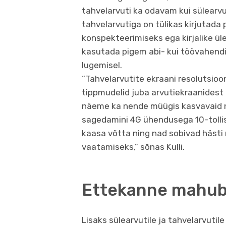
tahvelarvuti ka odavam kui sülearvu
tahvelarvutiga on tülikas kirjutada 
konspekteerimiseks ega kirjalike ü
kasutada pigem abi- kui töövahendin
lugemisel.
“Tahvelarvutite ekraani resolutsioo
tippmudelid juba arvutiekraanidest
näeme ka nende müügis kasvavaid n
sagedamini 4G ühendusega 10-tollist
kaasa võtta ning nad sobivad hästi n
vaatamiseks,” sõnas Kulli.
Ettekanne mahub 
Lisaks sülearvutile ja tahvelarvutil