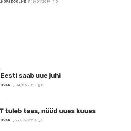
ANDRI KOOLME
13/01/2019
0
D
 Eesti saab uue juhi
KUVAR
04/07/2018
0
D
T tuleb taas, nüüd uues kuues
KUVAR
22/05/2018
0