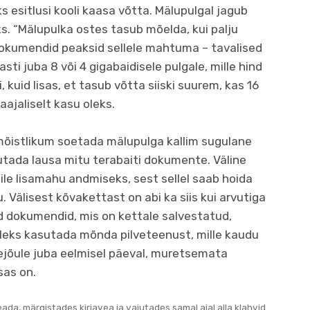
s esitlusi kooli kaasa võtta. Mälupulgal jagub
s. “Mälupulka ostes tasub mõelda, kui palju
dokumendid peaksid sellele mahtuma – tavalised
i juba 8 või 4 gigabaidisele pulgale, mille hind
i, kuid lisas, et tasub võtta siiski suurem, kas 16
aajaliselt kasu oleks.
 mõistlikum soetada mälupulga kallim sugulane
utada lausa mitu terabaiti dokumente. Väline
le lisamahu andmiseks, sest sellel saab hoida
. Välisest kõvakettast on abi ka siis kui arvutiga
d dokumendid, mis on kettale salvestatud,
leks kasutada mõnda pilveteenust, mille kaudu
pejõule juba eelmisel päeval, muretsemata
sas on.
teada, märgistades kirjavea ja vajutades samal ajal alla klahvid