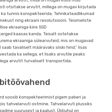
kraaniga arvutit, mida on mugav koos muu
sti otsitakse arvutit, millega on mugav kirjutada
as ka tunnis konspekteerida. Tehnikateadlikumad
ekust ning ekraani resolutsiooni. Teismeliste
lise ekraaniga kiire SSD
kerged kaasas kanda. Teisalt ostetakse
 suurema ekraaniga sülearvuteid, mis on mugavad
aab tavaliselt määravaks siiski hind,” lisas
rvestada ka sellega, et lisaks arvutile peaks
lega arvutit turvaliselt transportida.
abitöövahend
kord soosib konspekteerimist pigem paberi ja
oopis tahvelarvuti ostmine. Tahvelarvuti plussiks
eadme suurusest ja kaalust. Üldjuhul on