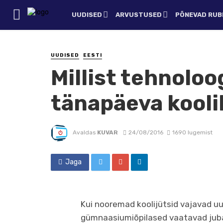
UUDISED
ARVUSTUSED
PÕNEVAD RUBR
UUDISED
EESTI
Millist tehnoloo
tänapäeva kooli
Avaldas
KUVAR
24/08/2016
1690 lugemist
Jaga
Kui nooremad koolijütsid vajavad uue 
gümnaasiumiõpilased vaatavad juba 