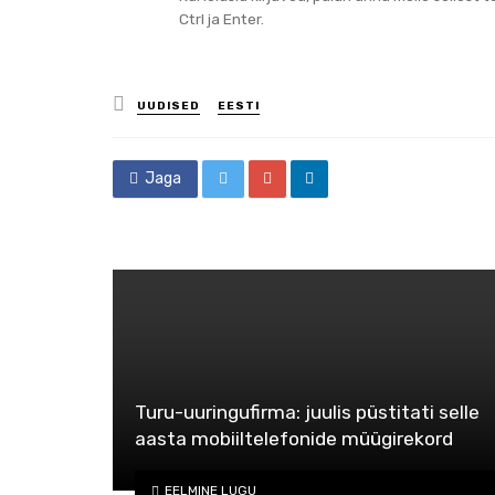
Ctrl ja Enter.
Posted
UUDISED
EESTI
in
Jaga
Turu-uuringufirma: juulis püstitati selle
aasta mobiiltelefonide müügirekord
EELMINE LUGU