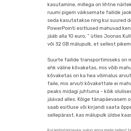
kasutamine, millega on lihtne näitek
ruumi pigem väiksemate failide jaok
seda kasutatakse ning kui suured 
PowerPointi esitlused mahuvad kenast
jääb alla 10 euro, ” ütles Joonas Kull
või 32 GB mälupulk, et sellest pikem
Suurte failide transportimiseks on
ehk väline kõvaketas, mis võib mah
kõvaketas on ka hea võimalus arvuti
faile, mis arvuti kõvakettale ei mahu
peaks midagi juhtuma – kõik olulise
jäävad alles. Kõige tänapäevasem o
saab esitluse või kirjandi saata õp
sellepärast, kas mälupulk üldse kaa
Kui leidsid kirjavea, palun anna meile sellest 