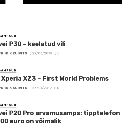
SAMPSUD
i P30 – keelatud vili
PRIIDIK KUIVITS
29/06/2019
0
SAMPSUD
 Xperia XZ3 – First World Problems
PRIIDIK KUIVITS
23/01/2019
0
SAMPSUD
ei P20 Pro arvamusamps: tipptelefon
700 euro on võimalik