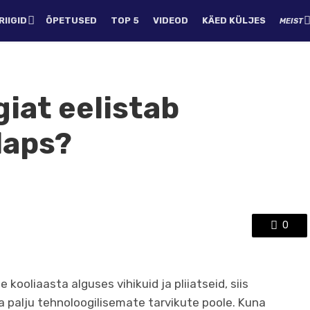
IIGID
ÕPETUSED
TOP 5
VIDEOD
KÄED KÜLJES
MEIST
giat eelistab
laps?
0
kooliaasta alguses vihikuid ja pliiatseid, siis
palju tehnoloogilisemate tarvikute poole. Kuna