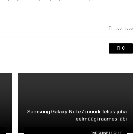
Tagged
up
upp
with
0
Samsung Galaxy Note7 müüdi Telias juba
eelmüügi raames läbi
JÄRGMINE LUGU