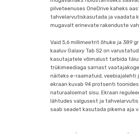
mugavamaks hoiustamiseks saavad
pilveteenuses OneDrive kaheks aast
tahvelarvutiskasutada ja vaadata k
mugavalt erinevate rakenduste vah
Vaid 5,6 millimeetrit õhuke ja 389 g
kaaluv Galaxy Tab S2 on varustatu
kasutajatele võimalust tarbida täius
trükimeediaga sarnast vaatajakog
näiteks e-raamatuid, veebiajalehti 
ekraan kuvab 94 protsenti toonidest
naturaalsemat sisu. Ekraan reguleer
lähtudes valgusest ja tahvelarvuti
saab seadet kasutada pikema aja vä