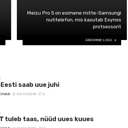
Meizu Pro 5 on esimene mitte-Samsungi
nutitelefon, mis kasutab Exynos
protsessorit
JÄRGMINE LUGU
D
 Eesti saab uue juhi
KUVAR
04/07/2018
0
D
T tuleb taas, nüüd uues kuues