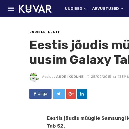
UUDISED
ARVUSTUSED
UUDISED
EESTI
Eestis jõudis m
uusim Galaxy Ta
Avaldas
ANDRI KOOLME
25/09/2015
1389 l
Jaga
Eestis jõudis müügile Samsungi 
Tab S2.