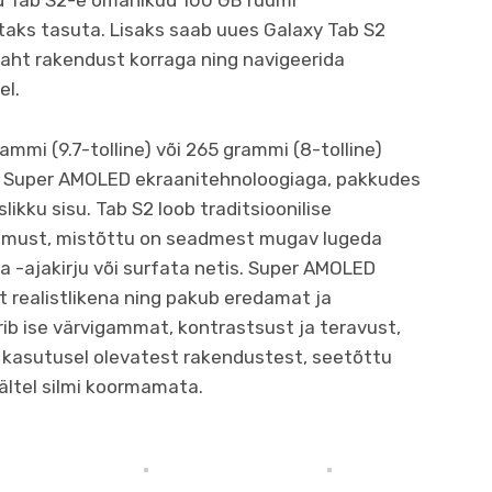
 Tab S2-e omanikud 100 GB ruumi
aks tasuta. Lisaks saab uues Galaxy Tab S2
aht rakendust korraga ning navigeerida
el.
rammi (9.7-tolline) või 265 grammi (8-tolline)
d Super AMOLED ekraanitehnoloogiaga, pakkudes
likku sisu. Tab S2 loob traditsioonilise
emust, mistõttu on seadmest mugav lugeda
ja -ajakirju või surfata netis. Super AMOLED
 realistlikena ning pakub eredamat ja
ib ise värvigammat, kontrastsust ja teravust,
s kasutusel olevatest rakendustest, seetõttu
ltel silmi koormamata.