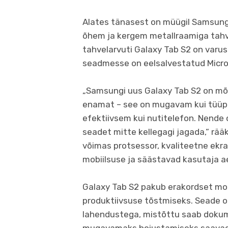
Alates tänasest on müügil Samsungi
õhem ja kergem metallraamiga tahvel
tahvelarvuti Galaxy Tab S2 on var
seadmesse on eelsalvestatud Micro
„Samsungi uus Galaxy Tab S2 on mõe
enamat – see on mugavam kui tüüpilin
efektiivsem kui nutitelefon. Nend
seadet mitte kellegagi jagada,“ rä
võimas protsessor, kvaliteetne ekr
mobiilsuse ja säästavad kasutaja aeg
Galaxy Tab S2 pakub erakordset mob
produktiivsuse tõstmiseks. Seade o
lahendustega, mistõttu saab dokumen