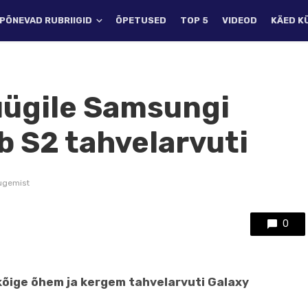
PÕNEVAD RUBRIIGID
ÕPETUSED
TOP 5
VIDEOD
KÄED K
üügile Samsungi
b S2 tahvelarvuti
ugemist
0
kõige õhem ja kergem tahvelarvuti Galaxy