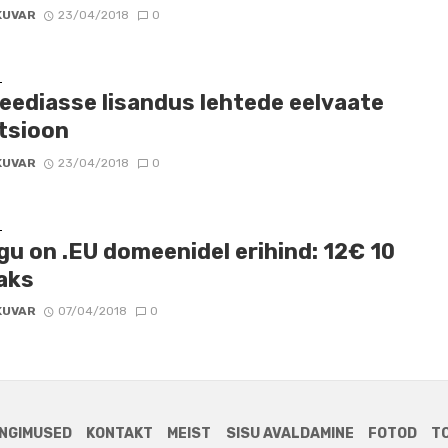
KUVAR
23/04/2018
0
D
peediasse lisandus lehtede eelvaate
tsioon
KUVAR
23/04/2018
0
D
gu on .EU domeenidel erihind: 12€ 10
aks
KUVAR
07/04/2018
0
NGIMUSED
KONTAKT
MEIST
SISU AVALDAMINE
FOTOD
T