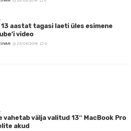
KUVAR
22/05/2018
0
D
13 aastat tagasi laeti üles esimene
ube’i video
KUVAR
23/04/2018
0
D
e vahetab välja valitud 13″ MacBook Pro
lite akud