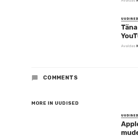
Avaldas
UUDISE
Täna 
YouT
Avaldas
COMMENTS
MORE IN
UUDISED
UUDISE
Appl
mude