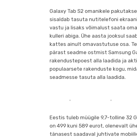
Galaxy Tab S2 omanikele pakutakse 
sisaldab tasuta nutitelefoni ekraa
vastu ja lisaks võimalust saata om
kulleri abiga. Ühe aasta jooksul sa
kattes ainult omavastutuse osa. Te
pärast seadme ostmist Samsung G
rakendustepoest alla laadida ja akt
populaarsete rakenduste kogu, mi
seadmesse tasuta alla laadida.
Eestis tuleb müügile 9,7-tolline 32
on 499 kuni 589 eurot, olenevalt ü
tänasest saadaval juhtivate mobiil