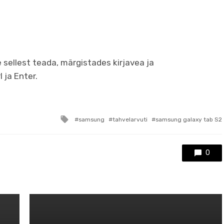
e sellest teada, märgistades kirjavea ja
 ja Enter.
Tagged
samsung
tahvelarvuti
samsung galaxy tab S2
with
0