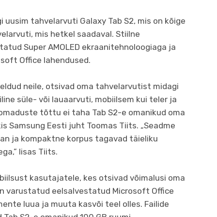
 uusim tahvelarvuti Galaxy Tab S2, mis on kõige
arvuti, mis hetkel saadaval. Stiilne
ustatud Super AMOLED ekraanitehnoloogiaga ja
soft Office lahendused.
ldud neile, otsivad oma tahvelarvutist midagi
e süle- või lauaarvuti, mobiilsem kui teler ja
e omaduste tõttu ei taha Tab S2-e omanikud oma
äkis Samsung Eesti juht Toomas Tiits. „Seadme
aan ja kompaktne korpus tagavad täieliku
a,” lisas Tiits.
iilsust kasutajatele, kes otsivad võimalusi oma
n varustatud eelsalvestatud Microsoft Office
te luua ja muuta kasvõi teel olles. Failide