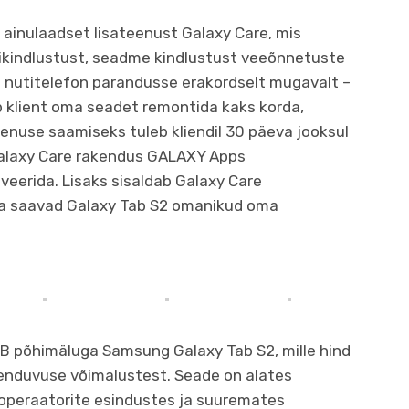
ainulaadset lisateenust Galaxy Care, mis
nikindlustust, seadme kindlustust veeõnnetuste
a nutitelefon parandusse erakordselt mugavalt –
ab klient oma seadet remontida kaks korda,
enuse saamiseks tuleb kliendil 30 päeva jooksul
alaxy Care rakendus GALAXY Apps
iveerida. Lisaks sisaldab Galaxy Care
da saavad Galaxy Tab S2 omanikud oma
 GB põhimäluga Samsung Galaxy Tab S2, mille hind
henduvuse võimalustest. Seade on alates
ioperaatorite esindustes ja suuremates