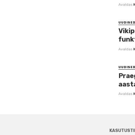
Avaldas
UUDISE
Viki
funk
Avaldas
UUDISE
Prae
aast
Avaldas
KASUTUSTI