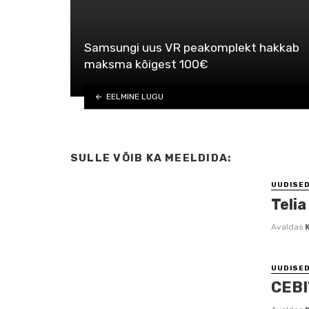
Samsungi uus VR peakomplekt hakkab
maksma kõigest 100€
EELMINE LUGU
SULLE VÕIB KA MEELDIDA:
UUDISE
Telia
Avaldas
UUDISE
CEBI