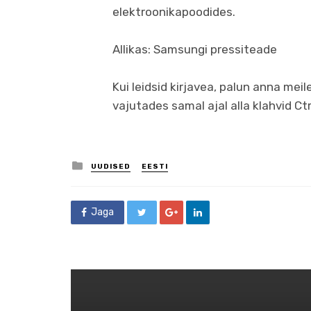
elektroonikapoodides.
Allikas: Samsungi pressiteade
Kui leidsid kirjavea, palun anna meil
vajutades samal ajal alla klahvid Ctrl
Posted
UUDISED
EESTI
in
Jaga