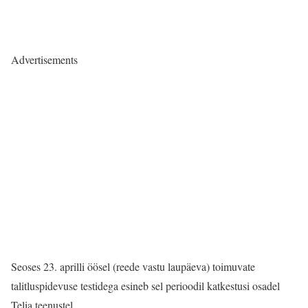
Advertisements
Seoses 23. aprilli öösel (reede vastu laupäeva) toimuvate
talitluspidevuse testidega esineb sel perioodil katkestusi osadel
Telia teenustel.