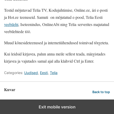
Testid mõjutavad Telia TV, Kodujuhtimise, Online.ee, äri e-posti
ja Hot.ee teenuseid. Samuti on mõjutatud e-pood, Telia Eesti
veebileht
, Iseteenindus, OnlineAbi ning Telia
serverites majutatud
veebilehtede töö.
Muud kõnesideteenused ja internetiühendused toimivad tõrgeteta.
Kui leidsid kirjavea, palun anna meile sellest teada, märgistades
kirjavea ja vajutades samal ajal alla klahvid Ctrl ja Enter.
Categories:
Uudised
,
Eesti
,
Telia
Kuvar
Back to top
Exit mobile version