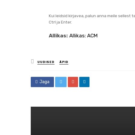
Kui leidsid kirjavea, palun anna meile sellest 
Ctrl ja Enter.
Allikas:
Allikas: ACM
Posted
UUDISED
ÄPID
in
Jaga