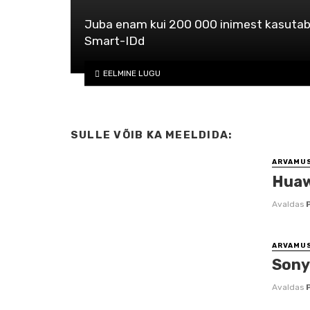
Juba enam kui 200 000 inimest kasuta
Smart-IDd
EELMINE LUGU
SULLE VÕIB KA MEELDIDA:
ARVAMU
Huawe
Avaldas
ARVAMU
Sony
Avaldas