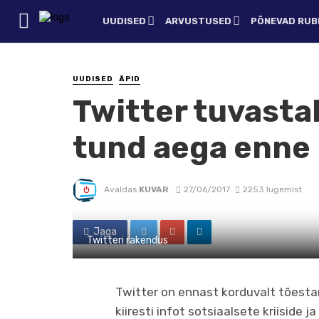
UUDISED
ARVUSTUSED
PÕNEVAD RUBR
UUDISED
ÄPID
Twitter tuvasta
tund aega enne 
Avaldas
KUVAR
27/06/2017
2253 lugemist
Jaga
Twitteri rakendus
Twitter on ennast korduvalt tõest
kiiresti infot sotsiaalsete kriiside 