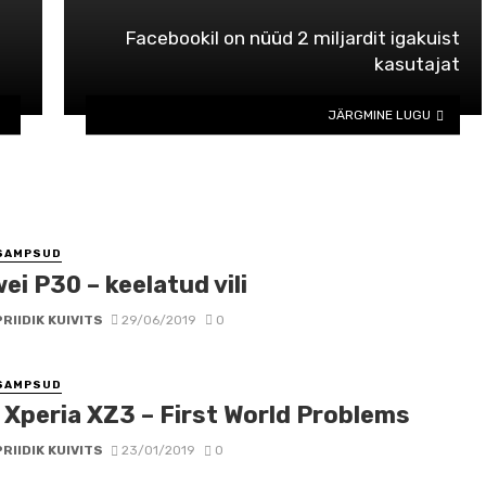
b
Facebookil on nüüd 2 miljardit igakuist
kasutajat
JÄRGMINE LUGU
SAMPSUD
i P30 – keelatud vili
PRIIDIK KUIVITS
29/06/2019
0
SAMPSUD
 Xperia XZ3 – First World Problems
PRIIDIK KUIVITS
23/01/2019
0