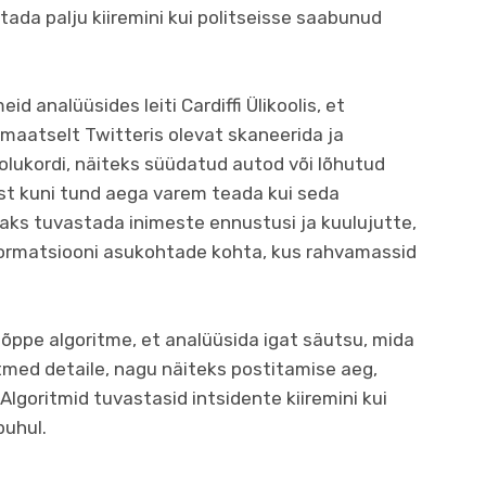
tada palju kiiremini kui politseisse saabunud
d analüüsides leiti Cardiffi Ülikoolis, et
maatselt Twitteris olevat skaneerida ja
olukordi, näiteks süüdatud autod või lõhutud
st kuni tund aega varem teada kui seda
aks tuvastada inimeste ennustusi ja kuulujutte,
formatsiooni asukohtade kohta, kus rahvamassid
ppe algoritme, et analüüsida igat säutsu, mida
itmed detaile, nagu näiteks postitamise aeg,
Algoritmid tuvastasid intsidente kiiremini kui
puhul.