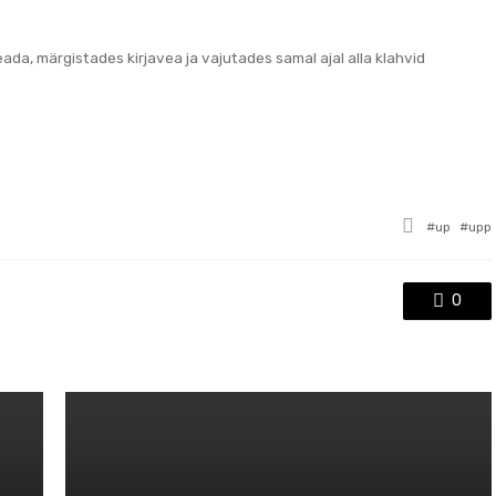
teada, märgistades kirjavea ja vajutades samal ajal alla klahvid
Tagged
up
upp
with
0