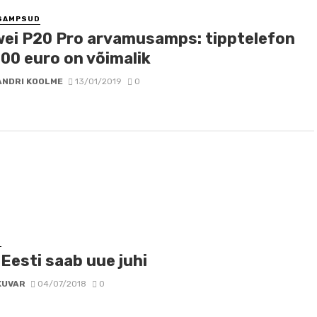
SAMPSUD
ei P20 Pro arvamusamps: tipptelefon
700 euro on võimalik
ANDRI KOOLME
13/01/2019
0
D
 Eesti saab uue juhi
KUVAR
04/07/2018
0