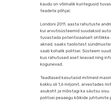
kaudu on võimalik kuritegusid tuvas
teadete põhjal.
Londoni 2011. aasta rahutuste andmei
kui arvutisüsteemid suudaksid auto
tuvastada potentsiaalselt ohtlikke 
aknad, saaks taolistest sündmuste
saab kohalik politsei. Süsteem suud
kus rahutused aset leiavad ning in
kogunevad.
Teadlased kasutasid mitmeid masinõ
kokku oli 1,6 miljonit, arvestades m
asukoht ja mõistagi ka säutsu sisu. 
politsei peaaegu kõikide juhtumite 