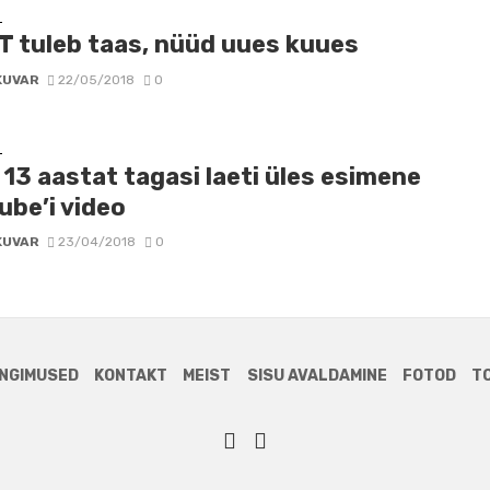
D
T tuleb taas, nüüd uues kuues
KUVAR
22/05/2018
0
D
13 aastat tagasi laeti üles esimene
ube’i video
KUVAR
23/04/2018
0
NGIMUSED
KONTAKT
MEIST
SISU AVALDAMINE
FOTOD
T