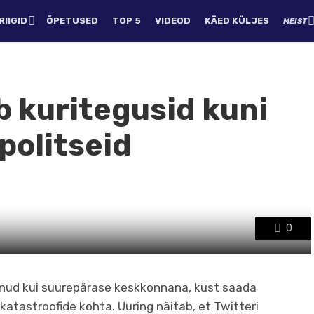
IIGID
ÕPETUSED
TOP 5
VIDEOD
KÄED KÜLJES
MEIST
b kuritegusid kuni
politseid
0
anud kui suurepärase keskkonnana, kust saada
ja katastroofide kohta. Uuring näitab, et Twitteri