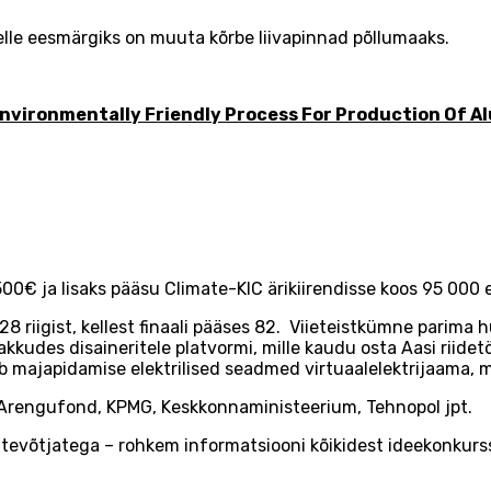
 kelle eesmärgiks on muuta kõrbe liivapinnad põllumaaks.
Environmentally Friendly Process For Production Of 
00€ ja lisaks pääsu Climate-KIC ärikiirendisse koos 95 000 e
riigist, kellest finaali pääses 82. Viieteistkümne parima h
udes disaineritele platvormi, mille kaudu osta Aasi riidetö
majapidamise elektrilised seadmed virtuaalelektrijaama, mi
 Arengufond, KPMG, Keskkonnaministeerium, Tehnopol jpt.
evõtjatega – rohkem informatsiooni kõikidest ideekonkurss