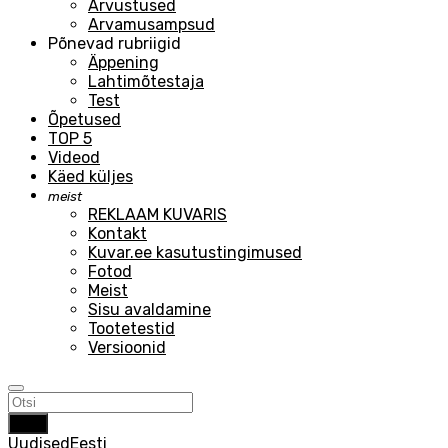
Arvustused
Arvamusampsud
Põnevad rubriigid
Äppening
Lahtimõtestaja
Test
Õpetused
TOP 5
Videod
Käed küljes
meist
REKLAAM KUVARIS
Kontakt
Kuvar.ee kasutustingimused
Fotod
Meist
Sisu avaldamine
Tootetestid
Versioonid
Otsi
Uudised
Eesti