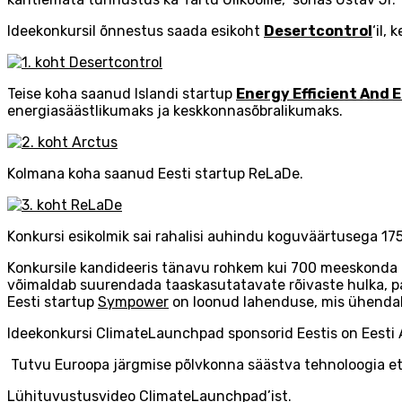
Ideekonkursil õnnestus saada esikoht
Desertcontrol
‘il,
Teise koha saanud Islandi startup
Energy Efficient And 
energiasäästlikumaks ja keskkonnasõbralikumaks.
Kolmana koha saanud Eesti startup ReLaDe.
Konkursi esikolmik sai rahalisi auhindu koguväärtusega 175
Konkursile kandideeris tänavu rohkem kui 700 meeskonda 28 
võimaldab suurendada taaskasutatavate rõivaste hulka, pakk
Eesti startup
Sympower
on loonud lahenduse, mis ühendab 
Ideekonkursi ClimateLaunchpad sponsorid Eestis on Eesti
Tutvu Euroopa järgmise põlvkonna säästva tehnoloogia ett
Lühituvustusvideo ClimateLaunchpad’ist.