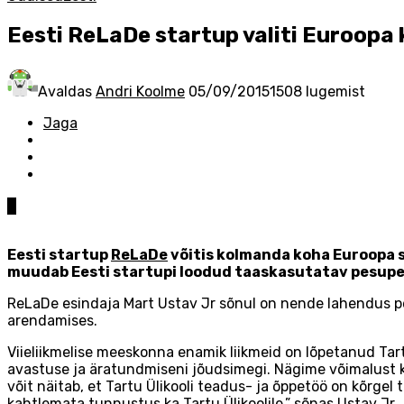
Eesti ReLaDe startup valiti Euroopa
Avaldas
Andri Koolme
05/09/2015
1508 lugemist
Jaga
0
Eesti startup
ReLaDe
võitis kolmanda koha Euroopa s
muudab Eesti startupi loodud taaskasutatav pesupe
ReLaDe esindaja Mart Ustav Jr sõnul on nende lahendus pe
arendamises.
Viieliikmelise meeskonna enamik liikmeid on lõpetanud Tart
avastuse ja äratundmiseni jõudsimegi. Nägime võimalust kes
võit näitab, et Tartu Ülikooli teadus- ja õppetöö on kõrgel 
kahtlemata tunnustus ka Tartu Ülikoolile,” sõnas Ustav Jr.