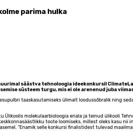
 kolme parima hulka
uurimal säästva tehnoloogia ideekonkursil ClimateLa
semise süsteem turgu, mis ei ole arenenud juba viim
supulbri taaskasutamiseks ülimalt loodussõbralik ning seda
u Ülikoolis molekulaarbioloogia eriala ja teinud ülikooli Te
kkonnasäästlikku toote loomiseks, millest oleks kasu nii ini
tasemel. “Enamik selle konkursi finalistidest tulevad maailma 