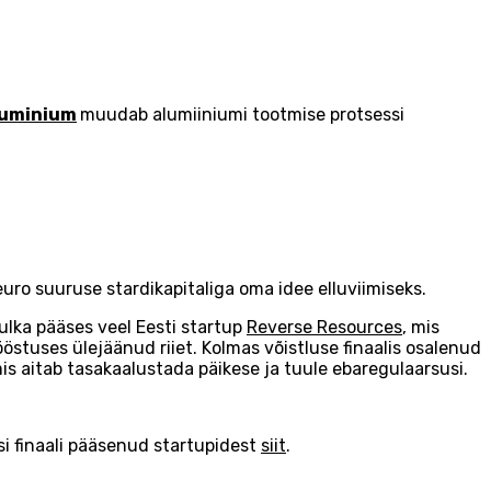
Aluminium
muudab alumiiniumi tootmise protsessi
uro suuruse stardikapitaliga oma idee elluviimiseks.
ulka pääses veel Eesti startup
Reverse Resources
, mis
östuses ülejäänud riiet. Kolmas võistluse finaalis osalenud
s aitab tasakaalustada päikese ja tuule ebaregulaarsusi.
i finaali pääsenud startupidest
siit
.