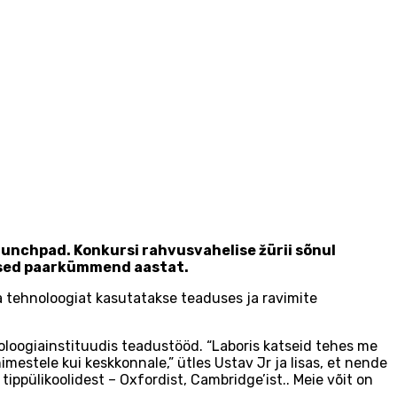
unchpad. Konkursi rahvusvahelise žürii sõnul
ased paarkümmend aastat.
 tehnoloogiat kasutatakse teaduses ja ravimite
hnoloogiainstituudis teadustööd. “Laboris katseid tehes me
mestele kui keskkonnale,” ütles Ustav Jr ja lisas, et nende
tippülikoolidest – Oxfordist, Cambridge’ist.. Meie võit on