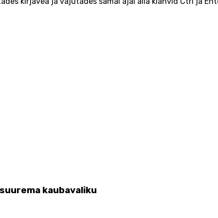
ades kirjavea ja vajutades samal ajal alla klahvid Ctrl ja Ent
d suurema kaubavaliku