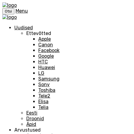
Menu
Otsi
Uudised
Ettevõtted
Apple
Canon
Facebook
Google
HTC
Huawei
LG
Samsung
Sony
Toshiba
Tele2
Elisa
Telia
Eesti
Droonid
Äpid
Arvustused