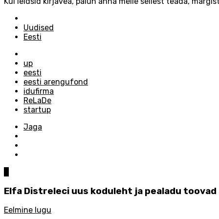
Kui leidsid kirjavea, palun anna meile sellest teada, märgist
Posted
in
Uudised
Eesti
Tagged
with
up
eesti
eesti arengufond
idufirma
ReLaDe
startup
Jaga
0
Elfa Distreleci uus koduleht ja pealadu toova
Eelmine lugu