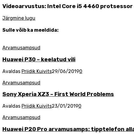
Videoarvustus: Intel Core i5 4460 protsessor
Järgmine lugu
Sulle võib ka meeldida:
Arvamusampsud
Huawei P30 – keelatud vili
Avaldas
Priidik Kuivits
29/06/2019
0
Arvamusampsud
Sony Xperia XZ3 – First World Problems
Avaldas
Priidik Kuivits
23/01/2019
0
Arvamusampsud
Huawei P20 Pro arvamusamps: tipptelefon alla