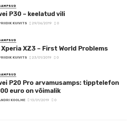
SAMPSUD
i P30 – keelatud vili
PRIIDIK KUIVITS
29/06/2019
0
SAMPSUD
 Xperia XZ3 – First World Problems
PRIIDIK KUIVITS
23/01/2019
0
SAMPSUD
ei P20 Pro arvamusamps: tipptelefon
700 euro on võimalik
ANDRI KOOLME
13/01/2019
0