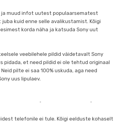
te ja muud infot uutest populaarsematest
 juba kuid enne selle avalikustamist. Kõigi
 esimest korda näha ja katsuda Sony uut
eelsele veebilehele pildid väidetavalt Sony
 pidada, et need pildid ei ole tehtud originaal
. Neid pilte ei saa 100% uskuda, aga need
ony uus lipulaev.
idest telefonile ei tule. Kõigi eelduste kohaselt