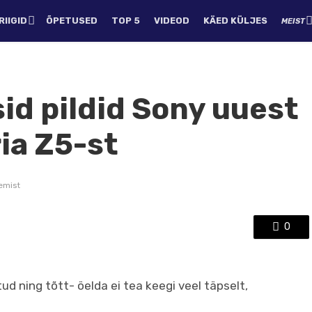
IIGID
ÕPETUSED
TOP 5
VIDEOD
KÄED KÜLJES
MEIST
sid pildid Sony uuest
ia Z5-st
emist
0
ud ning tõtt- öelda ei tea keegi veel täpselt,