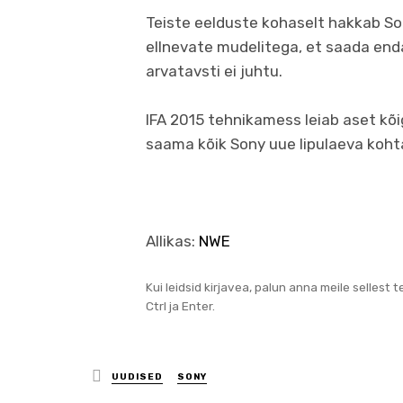
Teiste eelduste kohaselt hakkab S
ellnevate mudelitega, et saada end
arvatavsti ei juhtu.
IFA 2015 tehnikamess leiab aset kõi
saama kõik Sony uue lipulaeva koht
Allikas:
NWE
Kui leidsid kirjavea, palun anna meile sellest 
Ctrl ja Enter.
Posted
UUDISED
SONY
in