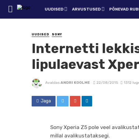
UUDISED
ARVUSTUSED
PÕNEVAD RUBR
UUDISED
SONY
Internetti lekki
lipulaevast Xper
Avaldas
ANDRI KOOLME
22/08/2015
1312 lug
Jaga
Sony Xperia Z5 pole veel avalikustat
millal avalikustataksegi.