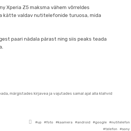
ony Xperia Z5 maksma vähem võrreldes
a kätte valdav nutitelefonide turuosa, mida
gest paari nädala pärast ning siis peaks teada
a.
teada, märgistades kirjavea ja vajutades samal ajal alla klahvid
Tagged
up
foto
kaamera
android
google
nutitelefon
with
telefon
sony