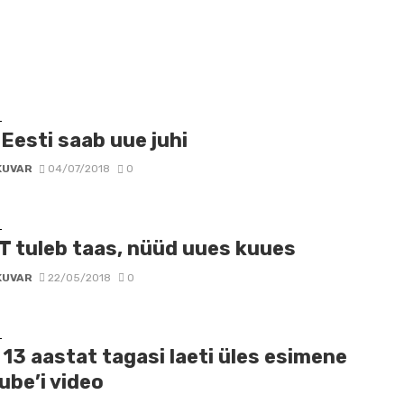
D
 Eesti saab uue juhi
KUVAR
04/07/2018
0
D
T tuleb taas, nüüd uues kuues
KUVAR
22/05/2018
0
D
13 aastat tagasi laeti üles esimene
ube’i video