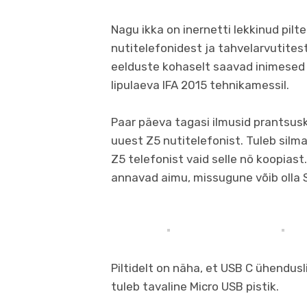
Nagu ikka on inernetti lekkinud pil
nutitelefonidest ja tahvelarvutitest
eelduste kohaselt saavad inimesed
lipulaeva IFA 2015 tehnikamessil.
Paar päeva tagasi ilmusid prantsusk
uuest Z5 nutitelefonist. Tuleb silmas
Z5 telefonist vaid selle nö koopiast
annavad aimu, missugune võib olla S
Piltidelt on näha, et USB C ühendusli
tuleb tavaline Micro USB pistik.