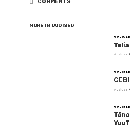
COMMENTS
MORE IN
UUDISED
UUDISE
Telia
Avaldas
UUDISE
CEBI
Avaldas
UUDISE
Täna 
YouT