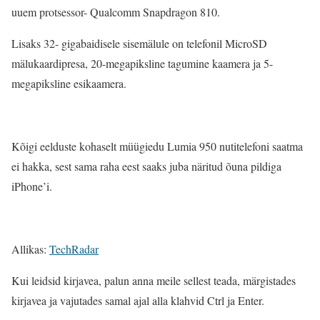
uuem protsessor- Qualcomm Snapdragon 810.
Lisaks 32- gigabaidisele sisemälule on telefonil MicroSD
mälukaardipresa, 20-megapiksline tagumine kaamera ja 5-
megapiksline esikaamera.
Kõigi eelduste kohaselt müügiedu Lumia 950 nutitelefoni saatma
ei hakka, sest sama raha eest saaks juba näritud õuna pildiga
iPhone’i.
Allikas:
TechRadar
Kui leidsid kirjavea, palun anna meile sellest teada, märgistades
kirjavea ja vajutades samal ajal alla klahvid Ctrl ja Enter.