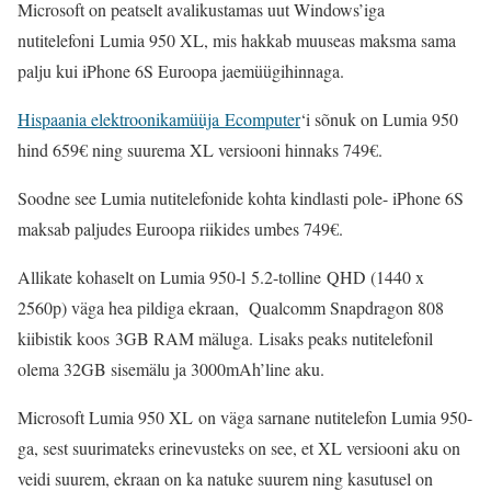
Microsoft on peatselt avalikustamas uut Windows’iga
nutitelefoni Lumia 950 XL, mis hakkab muuseas maksma sama
palju kui iPhone 6S Euroopa jaemüügihinnaga.
Hispaania elektroonikamüüja Ecomputer
‘i sõnuk on Lumia 950
hind 659€ ning suurema XL versiooni hinnaks 749€.
Soodne see Lumia nutitelefonide kohta kindlasti pole- iPhone 6S
maksab paljudes Euroopa riikides umbes 749€.
Allikate kohaselt on Lumia 950-l 5.2-tolline QHD (1440 x
2560p) väga hea pildiga ekraan, Qualcomm Snapdragon 808
kiibistik koos 3GB RAM mäluga. Lisaks peaks nutitelefonil
olema 32GB sisemälu ja 3000mAh’line aku.
Microsoft Lumia 950 XL on väga sarnane nutitelefon Lumia 950-
ga, sest suurimateks erinevusteks on see, et XL versiooni aku on
veidi suurem, ekraan on ka natuke suurem ning kasutusel on