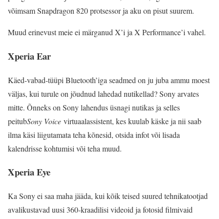
võimsam Snapdragon 820 protsessor ja aku on pisut suurem.
Muud erinevust meie ei märganud X’i ja X Performance’i vahel.
Xperia Ear
Käed-vabad-tüüpi Bluetooth’iga seadmed on ju juba ammu moest
väljas, kui turule on jõudnud lahedad nutikellad? Sony arvates
mitte. Õnneks on Sony lahendus üsnagi nutikas ja selles
peitub
Sony Voice
virtuaalassistent, kes kuulab käske ja nii saab
ilma käsi liigutamata teha kõnesid, otsida infot või lisada
kalendrisse kohtumisi või teha muud.
Xperia Eye
Ka Sony ei saa maha jääda, kui kõik teised suured tehnikatootjad
avalikustavad uusi 360-kraadilisi videoid ja fotosid filmivaid