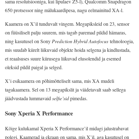
sama resolutsiooniga, kui lipulaev Z5-l), Qualcomm Snapdragon
650 protsessor ning mälukaardipesa, nagu eelmainitud XA-l.
Kaamera on X’il tunduvalt vingem. Megapiksleid on 23, sensor
on füüsiliselt palju suurem, mis tagab paremad pildid hämaras,
ning kasutusel on Sony
Prediction Hybrid Autofocus
tehnoloogia,
mis suudab kiirelt liikuvaid objekte hoida selgena ja kindlustada,
et reaalsuses suure kiirusega liikuvad elusolendid ja esemed
oleksid pildil paigal ja selged.
X’i esikaamera on põhimõtteliselt sama, mis XA mudeli
tagakaamera. Sel on 13 megapikslit ja väidetavalt saab sellega
jäädvustada lummavaid
selfie’sid
pimedas.
Sony Xperia X Performance
Kõige kulukamal Xperia X Performance’il midagi jalustrabavat
polegi. Kaamerad ja ekraan on sama, mis X’il, aga kasutusel on