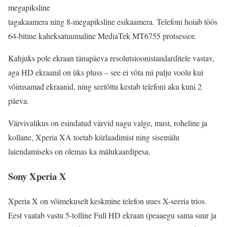
megapiksline
tagakaamera ning 8-megapiksline esikaamera. Telefoni hoiab töös
64-bitine kaheksatuumaline MediaTek MT6755 protsessor.
Kahjuks pole ekraan tänapäeva resolutsioonistandarditele vastav,
aga HD ekraanil on üks pluss – see ei võta nii palju voolu kui
võimsamad ekraanid, ning seetõttu kestab telefoni aku kuni 2
päeva.
Värvivalikus on esindatud värvid nagu valge, must, roheline ja
kollane, Xperia XA toetab kiirlaadimist ning sisemälu
laiendamiseks on olemas ka mälukaardipesa.
Sony Xperia X
Xperia X on võimekuselt keskmine telefon uues X-seeria trios.
Eest vaatab vastu 5-tolline Full HD ekraan (peaaegu sama suur ja