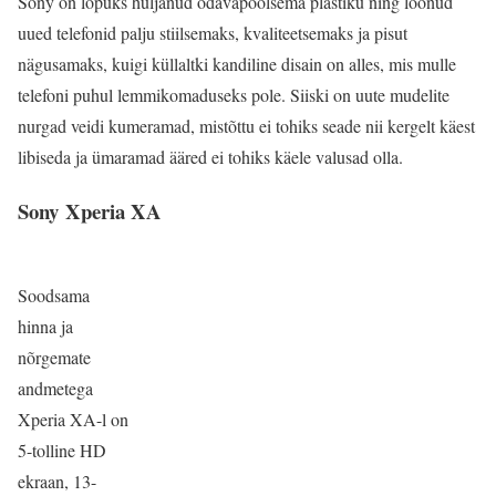
Sony on lõpuks hüljanud odavapoolsema plastiku ning loonud
uued telefonid palju stiilsemaks, kvaliteetsemaks ja pisut
nägusamaks, kuigi küllaltki kandiline disain on alles, mis mulle
telefoni puhul lemmikomaduseks pole. Siiski on uute mudelite
nurgad veidi kumeramad, mistõttu ei tohiks seade nii kergelt käest
libiseda ja ümaramad ääred ei tohiks käele valusad olla.
Sony Xperia XA
Soodsama
hinna ja
nõrgemate
andmetega
Xperia XA-l on
5-tolline HD
ekraan, 13-