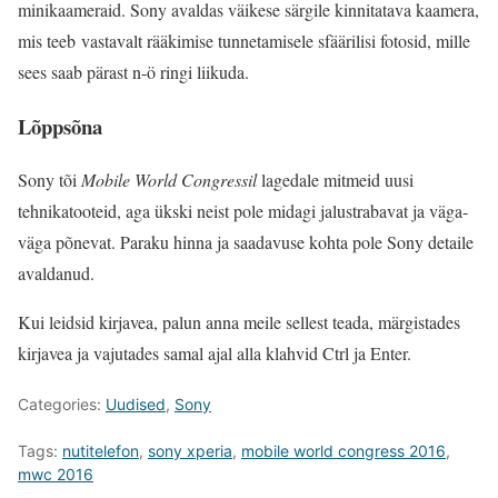
minikaameraid. Sony avaldas väikese särgile kinnitatava kaamera,
mis teeb vastavalt rääkimise tunnetamisele sfäärilisi fotosid, mille
sees saab pärast n-ö ringi liikuda.
Lõppsõna
Sony tõi
Mobile World Congressil
lagedale mitmeid uusi
tehnikatooteid, aga ükski neist pole midagi jalustrabavat ja väga-
väga põnevat. Paraku hinna ja saadavuse kohta pole Sony detaile
avaldanud.
Kui leidsid kirjavea, palun anna meile sellest teada, märgistades
kirjavea ja vajutades samal ajal alla klahvid Ctrl ja Enter.
Categories:
Uudised
,
Sony
Tags:
nutitelefon
,
sony xperia
,
mobile world congress 2016
,
mwc 2016