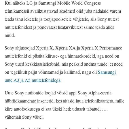
Kui näiteks LG ja Samsungi Mobile World Congress
tehnikamessil avalikustatavad seadmed olid juba nädalaid varem
teada tänu leketele ja tootjapoolsetele vihjetele, siis Sony uutest
nutitelefonidest ja põnevatest lisatarvikutest saime teada alles
nüüd.
Sony ahjusoojad Xperia X, Xperia XA ja Xperia X Performance
nutitelefonid ei püstita kiiruse- ega hinnarekordeid, aga need on
Sony uued keskklassitelefonid, mis peaksid andma tunde, et need
on tegelikult palju võimsamad ja kallimad, nagu oli
Samsungi
uute A3 ja A5 nutitelefonidega
.
Uute Sony nutifonide loojad võtsid appi Sony Alpha-seeria
hübriidkaamerate insenerid, kes aitasid luua telefonikaamera, mille
kiire autofookusega ei saa ükski hetk uduselt tabatud, ….
vähemalt Sony väitel.