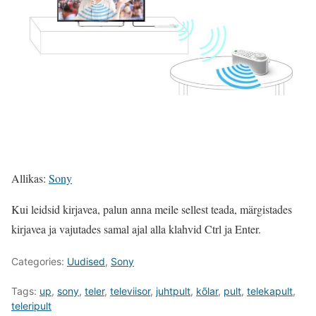
Allikas:
Sony
Kui leidsid kirjavea, palun anna meile sellest teada, märgistades
kirjavea ja vajutades samal ajal alla klahvid Ctrl ja Enter.
Categories:
Uudised
,
Sony
Tags:
up
,
sony
,
teler
,
televiisor
,
juhtpult
,
kõlar
,
pult
,
telekapult
,
teleripult