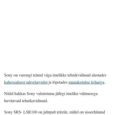
Sony on varemgi teinud väga imelikke tehnikvidinaid alustades
kaheosalisest tahvelarvutist
ja lõpetades
munakujulise kõlariga
.
Nüüd hakkas Sony valmistama jällegi imeliku välimusega
huvitavaid tehnikavidinaid.
Sony SRS- LSR100 on juhtpult telerile, millel on sisseehitatud