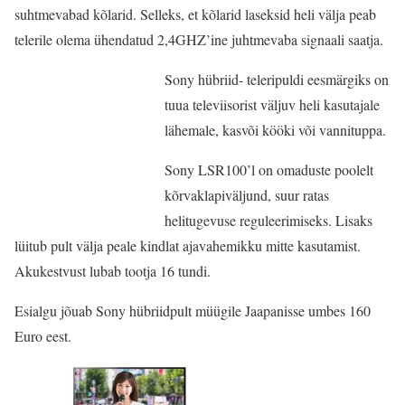
suhtmevabad kõlarid. Selleks, et kõlarid laseksid heli välja peab
telerile olema ühendatud 2,4GHZ’ine juhtmevaba signaali saatja.
Sony hübriid- teleripuldi eesmärgiks on
tuua televiisorist väljuv heli kasutajale
lähemale, kasvõi kööki või vannituppa.
Sony LSR100’l on omaduste poolelt
kõrvaklapiväljund, suur ratas
helitugevuse reguleerimiseks. Lisaks
lüitub pult välja peale kindlat ajavahemikku mitte kasutamist.
Akukestvust lubab tootja 16 tundi.
Esialgu jõuab Sony hübriidpult müügile Jaapanisse umbes 160
Euro eest.