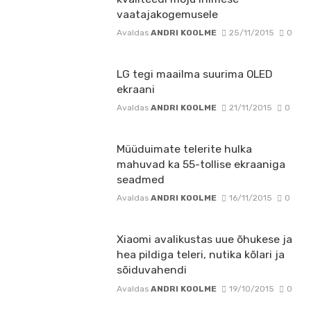
vaatajakogemusele
Avaldas
ANDRI KOOLME
25/11/2015
0
LG tegi maailma suurima OLED
ekraani
Avaldas
ANDRI KOOLME
21/11/2015
0
Müüduimate telerite hulka
mahuvad ka 55-tollise ekraaniga
seadmed
Avaldas
ANDRI KOOLME
16/11/2015
0
Xiaomi avalikustas uue õhukese ja
hea pildiga teleri, nutika kõlari ja
sõiduvahendi
Avaldas
ANDRI KOOLME
19/10/2015
0