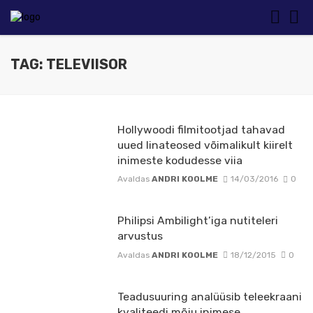
TAG: TELEVIISOR
Hollywoodi filmitootjad tahavad
uued linateosed võimalikult kiirelt
inimeste kodudesse viia
Avaldas
ANDRI KOOLME
14/03/2016
0
Philipsi Ambilight’iga nutiteleri
arvustus
Avaldas
ANDRI KOOLME
18/12/2015
0
Teadusuuring analüüsib teleekraani
kvaliteedi mõju inimese