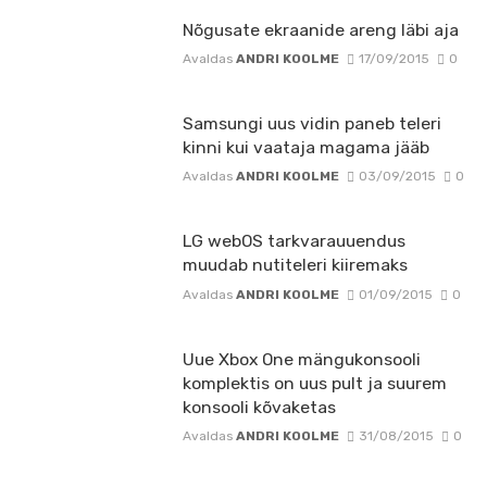
Nõgusate ekraanide areng läbi aja
Avaldas
ANDRI KOOLME
17/09/2015
0
Samsungi uus vidin paneb teleri
kinni kui vaataja magama jääb
Avaldas
ANDRI KOOLME
03/09/2015
0
LG webOS tarkvarauuendus
muudab nutiteleri kiiremaks
Avaldas
ANDRI KOOLME
01/09/2015
0
Uue Xbox One mängukonsooli
komplektis on uus pult ja suurem
konsooli kõvaketas
Avaldas
ANDRI KOOLME
31/08/2015
0