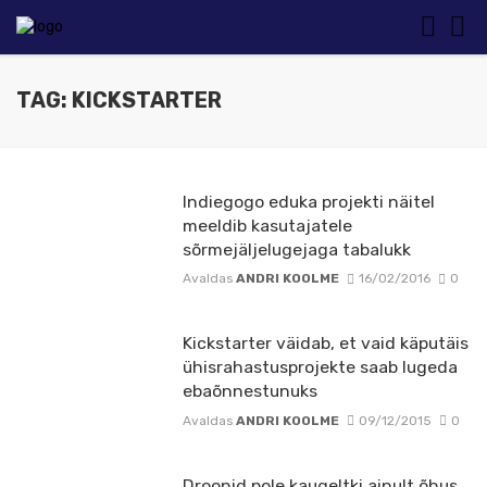
TAG: KICKSTARTER
Indiegogo eduka projekti näitel
meeldib kasutajatele
sõrmejäljelugejaga tabalukk
Avaldas
ANDRI KOOLME
16/02/2016
0
Kickstarter väidab, et vaid käputäis
ühisrahastusprojekte saab lugeda
ebaõnnestunuks
Avaldas
ANDRI KOOLME
09/12/2015
0
Droonid pole kaugeltki ainult õhus