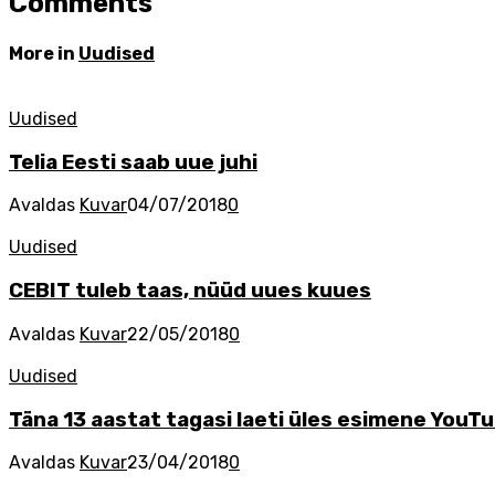
Comments
More in
Uudised
Uudised
Telia Eesti saab uue juhi
Avaldas
Kuvar
04/07/2018
0
Uudised
CEBIT tuleb taas, nüüd uues kuues
Avaldas
Kuvar
22/05/2018
0
Uudised
Täna 13 aastat tagasi laeti üles esimene YouTu
Avaldas
Kuvar
23/04/2018
0