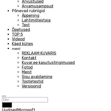
Arvustused
Arvamusampsud
Põnevad rubriigid
Äppening
Lahtimõtestaja
Test
Õpetused
TOP 5
Videod
Käed küljes
meist
REKLAAM KUVARIS
Kontakt
Kuvar.ee kasutustingimused
Fotod
Meist
Sisu avaldamine
Tootetestid
Versioonid
Otsi
Uudised
Microsoft