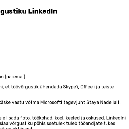
rgustiku LinkedIn
an (paremal)
 et töövõrgustik ühendada Skype’i, Office’i ja teiste
käske vastu võtma Microsofti tegevjuht Staya Nadellalt.
ele lisada foto, töökohad, kool, keeled ja oskused. LinkedIni
siaalvõrgustiku põhisissetulek tuleb tööandjatelt, kes
it on aktiivsed.