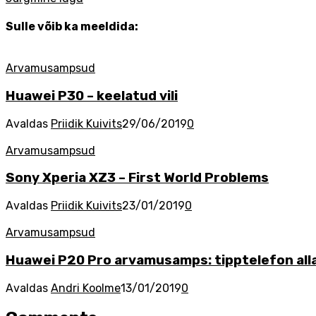
Sulle võib ka meeldida:
Arvamusampsud
Huawei P30 – keelatud vili
Avaldas
Priidik Kuivits
29/06/2019
0
Arvamusampsud
Sony Xperia XZ3 – First World Problems
Avaldas
Priidik Kuivits
23/01/2019
0
Arvamusampsud
Huawei P20 Pro arvamusamps: tipptelefon alla
Avaldas
Andri Koolme
13/01/2019
0