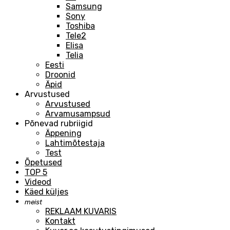
Samsung
Sony
Toshiba
Tele2
Elisa
Telia
Eesti
Droonid
Äpid
Arvustused
Arvustused
Arvamusampsud
Põnevad rubriigid
Äppening
Lahtimõtestaja
Test
Õpetused
TOP 5
Videod
Käed küljes
meist
REKLAAM KUVARIS
Kontakt