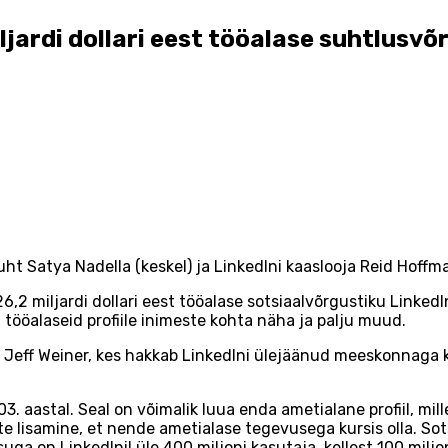
ardi dollari eest tööalase suhtlusvõ
uht Satya Nadella (keskel) ja LinkedIni kaaslooja Reid Hoffm
 miljardi dollari eest tööalase sotsiaalvõrgustiku LinkedIni,
tööalaseid profiile inimeste kohta näha ja palju muud.
t Jeff Weiner, kes hakkab LinkedIni ülejäänud meeskonnaga 
3. aastal. Seal on võimalik luua enda ametialane profiil, mill
te lisamine, et nende ametialase tegevusega kursis olla. Sot
ga on LinkedInil üle 400 miljoni kasutaja, kellest 100 miljon