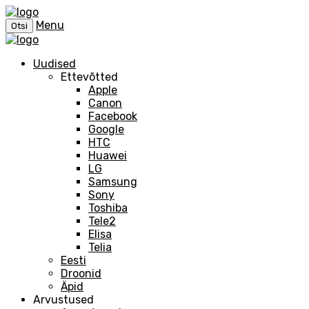
Menu
Otsi
Uudised
Ettevõtted
Apple
Canon
Facebook
Google
HTC
Huawei
LG
Samsung
Sony
Toshiba
Tele2
Elisa
Telia
Eesti
Droonid
Äpid
Arvustused