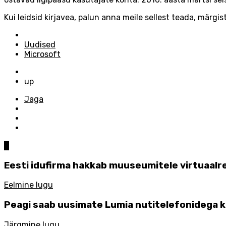
Kui leidsid kirjavea, palun anna meile sellest teada, märgist
Posted
in
Uudised
Microsoft
Tagged
with
up
Jaga
0
Eesti idufirma hakkab muuseumitele virtuaal
Eelmine lugu
Peagi saab uusimate Lumia nutitelefonidega ko
Järgmine lugu