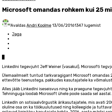
Microsoft omandas rohkem kui 25 milj
Avaldas
Andri Koolme
13/06/2016
1347 lugemist
Jaga
0
LinkedIni tegevjuht Jeff Weiner (vasakul), Microsofti tegvj
Ülemaailmselt tuntud tarkvaragigant Microsoft omandas 26,2
ettevõtte teenustega, pakkudes kasutajatele ka võimalust 
Alles jääb LinkedIni iseseisvus ning ka praegune tegevjuh
Tehninguga loodab Microsoft ühele poole saada sel aastal.
LinkedIn on sotsiaalvõrgustik ärikasutajatele, mis avati 200
oluline osa on ka töökuulutused ning kolleegide ja tuttava
ostavad ligipääsu kasutajate kohta. 2016. aasta märtsi seisu