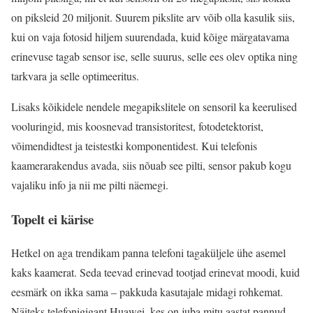
on piksleid 20 miljonit. Suurem pikslite arv võib olla kasulik siis,
kui on vaja fotosid hiljem suurendada, kuid kõige märgatavama
erinevuse tagab sensor ise, selle suurus, selle ees olev optika ning
tarkvara ja selle optimeeritus.
Lisaks kõikidele nendele megapikslitele on sensoril ka keerulised
vooluringid, mis koosnevad transistoritest, fotodetektorist,
võimendidtest ja teistestki komponentidest. Kui telefonis
kaamerarakendus avada, siis nõuab see pilti, sensor pakub kogu
vajaliku info ja nii me pilti näemegi.
Topelt ei kärise
Hetkel on aga trendikam panna telefoni tagaküljele ühe asemel
kaks kaamerat. Seda teevad erinevad tootjad erinevat moodi, kuid
eesmärk on ikka sama – pakkuda kasutajale midagi rohkemat.
Näiteks telefonigigant Huawei, kes on juba mitu aastat pannud