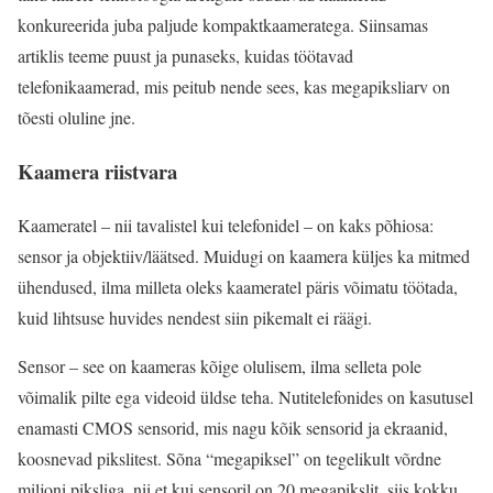
konkureerida juba paljude kompaktkaameratega. Siinsamas
artiklis teeme puust ja punaseks, kuidas töötavad
telefonikaamerad, mis peitub nende sees, kas megapiksliarv on
tõesti oluline jne.
Kaamera riistvara
Kaameratel – nii tavalistel kui telefonidel – on kaks põhiosa:
sensor ja objektiiv/läätsed. Muidugi on kaamera küljes ka mitmed
ühendused, ilma milleta oleks kaameratel päris võimatu töötada,
kuid lihtsuse huvides nendest siin pikemalt ei räägi.
Sensor – see on kaameras kõige olulisem, ilma selleta pole
võimalik pilte ega videoid üldse teha. Nutitelefonides on kasutusel
enamasti CMOS sensorid, mis nagu kõik sensorid ja ekraanid,
koosnevad pikslitest. Sõna “megapiksel” on tegelikult võrdne
miljoni piksliga, nii et kui sensoril on 20 megapikslit, siis kokku