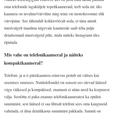
oma telefonide tagaküljele topeltkaameraid, teeb seda nii: üks
kaamera on tavaline/värviline ning teine on monokroomne ehk
värvipime. See tähendab kokkuvõtvalt seda, et tänu ainult
mustvalgelt maailma nägevale kaamerale saab teha palju
detailsemaid mustvalgeid pilte, mida näiteks Instagrami üles
riputada.
Mis vahe on telefonikaameral ja näiteks
kompaktkaameral?
Telefoni- ja n-ö päriskaamera erinevus peitub nii välises kui
sisemises suuruses. Nutitelefonidel on sensori ees olevad läätsed
väga väikesed ja kompaktsed, enamasti ei ulatu need ka korpusest
välja. Seetõttu ei paku enamus telefonikaameratest ka optilist
suumimist, sest läätsed ei saa lihtsalt telefoni sees oma kauguseid
vahetada, et ilma detailikaota suumimist pakkuda. Samuti on